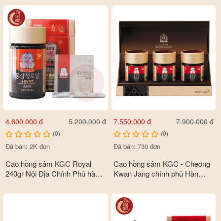
sâm chính là thành quả tinh túy nhất mà hãng KGC-Cheong
Kwan Jang đã tạo ra.
- Với màu cánh gián, sánh mịn, ngọt ngào như chính cái tên
của nó, tinh chất nhân sâm chính là sự lựa chọn hoàn hảo cho
các tín đồ nhân sâm mật ong.
Thành phần
- Tinh chất nhân sâm 6 năm tuổi
4.600.000 đ
7.550.000 đ
5.200.000 đ
7.900.000 đ
- Mật ong nguyên chất 100%
(0)
(0)
Đã bán: 2K đơn
Đã bán: 730 đơn
Cao hồng sâm KGC Royal
Cao hồng sâm KGC - Cheong
240gr Nội Địa Chính Phủ hàn
Kwan Jang chính phủ Hàn
quốc 100% nguyên chất
Quốc nguyên chất 100% hộp 3
lọ x 110gr