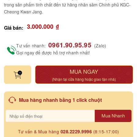
trong sản phẩm tinh chất đến từ hãng nhân sâm Chính phủ KGC-
Cheong Kwan Jang.
3.000.000
₫
Giá bán:
0961.90.95.95
Tư vấn nhanh:
(Zalo)
Gọi ngay để được hỗ trợ nhanh nhất!
MUA NGAY
(Nhận tại cửa hàng hoặc giao tận nhà)
Mua hàng nhanh bằng 1 click chuột
Mua Nhanh
028.2229.9996
Tư vấn & Mua hàng
(8:15-17:00)