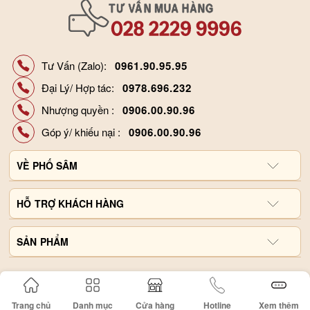
Tư Vấn (Zalo):
0961.90.95.95
Đại Lý/ Hợp tác:
0978.696.232
Nhượng quyền :
0906.00.90.96
Góp ý/ khiếu nại :
0906.00.90.96
VỀ
PHỐ SÂM
Giới thiệu công ty
HỖ
TRỢ KHÁCH HÀNG
Hợp tác đại lý
Chính sách và quy định
SẢN
Liên hệ, góp ý
PHẨM
Hình thức thanh toán
Tin tức
Nước Hồng Sâm
Tra cứu đơn hàng
Video Sản Phẩm
Cao Hồng Sâm
Chính sách vận chuyển
Trang chủ
Danh mục
Cửa hàng
Hotline
Xem thêm