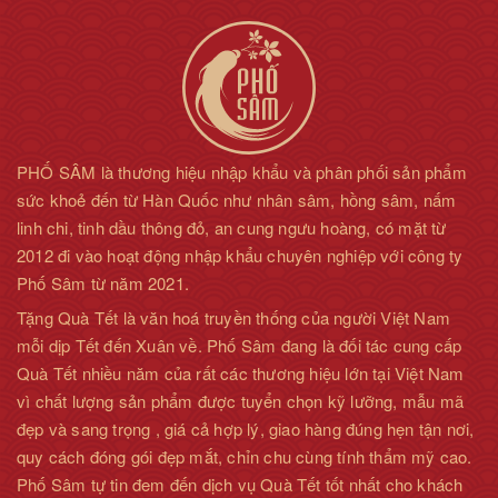
- Nếu người dùng cảm thấy vị ngọt và khó uống có thể pha
cùng với nước ấm vừa đủ dùng để dễ uống hơn.
- Sản phẩm được dùng trước hoặc sau khi ăn khoảng 30 phút.
- Lưu ý: hạn chế dùng trước khi đi vào giấc ngủ vì tinh chất
nhân sâm có thể khiến người dùng mất ngủ.
PHỐ SÂM là thương hiệu nhập khẩu và phân phối sản phẩm
sức khoẻ đến từ Hàn Quốc như nhân sâm, hồng sâm, nấm
linh chi, tinh dầu thông đỏ, an cung ngưu hoàng, có mặt từ
2012 đi vào hoạt động nhập khẩu chuyên nghiệp với công ty
Phố Sâm từ năm 2021.
Tặng Quà Tết là văn hoá truyền thống của người Việt Nam
mỗi dịp Tết đến Xuân về. Phố Sâm đang là đối tác cung cấp
Quà Tết nhiều năm của rất các thương hiệu lớn tại Việt Nam
vì chất lượng sản phẩm được tuyển chọn kỹ lưỡng, mẫu mã
đẹp và sang trọng , giá cả hợp lý, giao hàng đúng hẹn tận nơi,
quy cách đóng gói đẹp mắt, chỉn chu cùng tính thẩm mỹ cao.
Phố Sâm tự tin đem đến dịch vụ Quà Tết tốt nhất cho khách