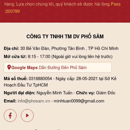
hàng. Lựa chọn chúng tôi, quý khách sẽ được hài lòng.
Pass
:200789
CÔNG TY TNHH TM DV PHỐ SÂM
Cách bảo quản
Địa chỉ:
30 Bế Văn Đàn, Phường Tân Bình , TP Hồ Chí Minh
- Bảo quản sản phẩm tại nơi khô ráo và thoáng mát, không để
Mở cửa từ:
8:15 - 17:00
(Ngoài giờ vui lòng liên hệ trước)
ánh sáng mặt trời trực tiếp chiếu vào.
Google Maps
Dẫn Đường Đến Phố Sâm
- Có thể bảo quản trong tủ lạnh, nhiệt độ trung bình, không để
Mã số thuế:
0316880054 - Ngày cấp: 28-05-2021 tại Sở Kế
quá thấp.
Hoạch Đầu Tư TpHCM
- Khi dùng xong cần đóng nắp chặt để tránh côn trùng tìm đến.
Người đại diện:
Nguyễn Minh Tuấn -
Chức vụ:
Giám Đốc
Email:
info@phosam.vn
- minhtuan0099@gmail.com