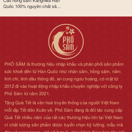
Cao hồng sâm Kanghwa Hàn
Quốc 100% nguyên chất sâm
núi hộp 1 hủ x 1 kg
PHỐ SÂM là thương hiệu nhập khẩu và phân phối sản phẩm
sức khoẻ đến từ Hàn Quốc như nhân sâm, hồng sâm, nấm
linh chi, tinh dầu thông đỏ, an cung ngưu hoàng, có mặt từ
2012 đi vào hoạt động nhập khẩu chuyên nghiệp với công ty
Phố Sâm từ năm 2021.
Tặng Quà Tết là văn hoá truyền thống của người Việt Nam
mỗi dịp Tết đến Xuân về. Phố Sâm đang là đối tác cung cấp
Quà Tết nhiều năm của rất các thương hiệu lớn tại Việt Nam
vì chất lượng sản phẩm được tuyển chọn kỹ lưỡng, mẫu mã
đẹp và sang trọng , giá cả hợp lý, giao hàng đúng hẹn tận nơi,