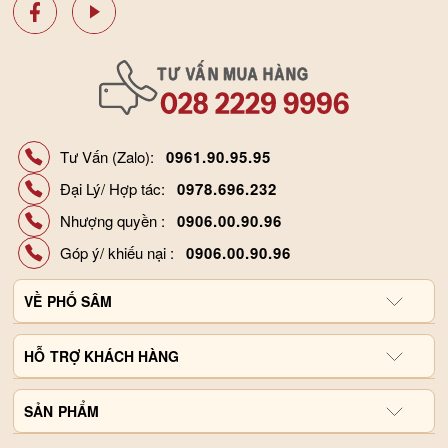
Tư Vấn (Zalo):
0961.90.95.95
Đại Lý/ Hợp tác:
0978.696.232
Nhượng quyền :
0906.00.90.96
Góp ý/ khiếu nại :
0906.00.90.96
VỀ
PHỐ SÂM
Giới thiệu công ty
HỖ
TRỢ KHÁCH HÀNG
Hợp tác đại lý
Chính sách và quy định
SẢN
Liên hệ, góp ý
PHẨM
Hình thức thanh toán
Tin tức