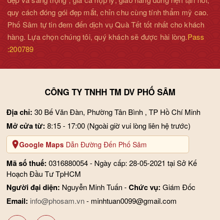
quy cách đóng gói đẹp mắt, chỉn chu cùng tính thẩm mỹ cao.
Phố Sâm tự tin đem đến dịch vụ Quà Tết tốt nhất cho khách
hàng. Lựa chọn chúng tôi, quý khách sẽ được hài lòng.
Pass
:200789
CÔNG TY TNHH TM DV PHỐ SÂM
Địa chỉ:
30 Bế Văn Đàn, Phường Tân Bình , TP Hồ Chí Minh
Mở cửa từ:
8:15 - 17:00
(Ngoài giờ vui lòng liên hệ trước)
Google Maps
Dẫn Đường Đến Phố Sâm
Mã số thuế:
0316880054 - Ngày cấp: 28-05-2021 tại Sở Kế
Hoạch Đầu Tư TpHCM
Người đại diện:
Nguyễn Minh Tuấn -
Chức vụ:
Giám Đốc
Email:
info@phosam.vn
- minhtuan0099@gmail.com