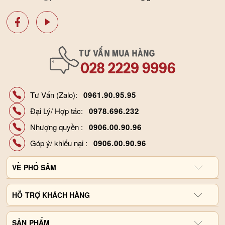
Tư Vấn (Zalo):
0961.90.95.95
Đại Lý/ Hợp tác:
0978.696.232
Nhượng quyền :
0906.00.90.96
Góp ý/ khiếu nại :
0906.00.90.96
VỀ
PHỐ SÂM
Giới thiệu công ty
HỖ
TRỢ KHÁCH HÀNG
Hợp tác đại lý
Chính sách và quy định
SẢN
Liên hệ, góp ý
PHẨM