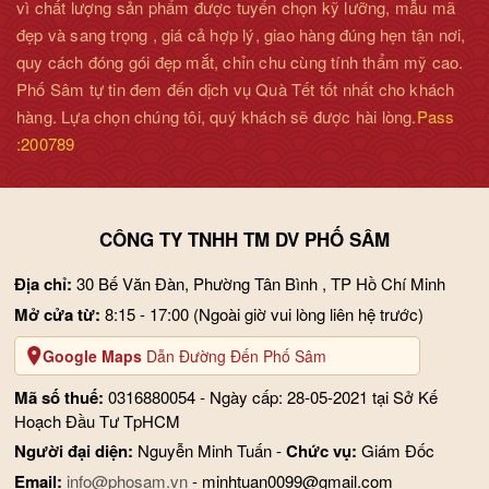
vì chất lượng sản phẩm được tuyển chọn kỹ lưỡng, mẫu mã
đẹp và sang trọng , giá cả hợp lý, giao hàng đúng hẹn tận nơi,
quy cách đóng gói đẹp mắt, chỉn chu cùng tính thẩm mỹ cao.
Phố Sâm tự tin đem đến dịch vụ Quà Tết tốt nhất cho khách
hàng. Lựa chọn chúng tôi, quý khách sẽ được hài lòng.
Pass
:200789
CÔNG TY TNHH TM DV PHỐ SÂM
Địa chỉ:
30 Bế Văn Đàn, Phường Tân Bình , TP Hồ Chí Minh
Mở cửa từ:
8:15 - 17:00
(Ngoài giờ vui lòng liên hệ trước)
Google Maps
Dẫn Đường Đến Phố Sâm
Mã số thuế:
0316880054 - Ngày cấp: 28-05-2021 tại Sở Kế
Hoạch Đầu Tư TpHCM
Người đại diện:
Nguyễn Minh Tuấn -
Chức vụ:
Giám Đốc
Email:
info@phosam.vn
- minhtuan0099@gmail.com