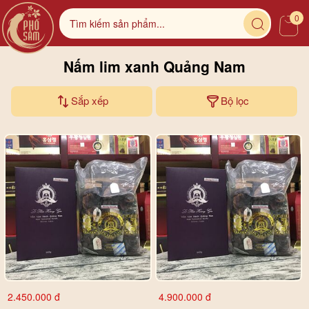
0
Nấm lim xanh Quảng Nam
Sắp xếp
Bộ lọc
2.450.000 đ
4.900.000 đ