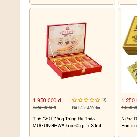
1.950.000 đ
1.250.
(0)
2.200.000 đ
1.350.0
Đã bán: 480 đơn
Tinh Chất Đông Trùng Hạ Thảo
Nước Đ
MUGUNGHWA hộp 60 gói x 30ml
Pocheon