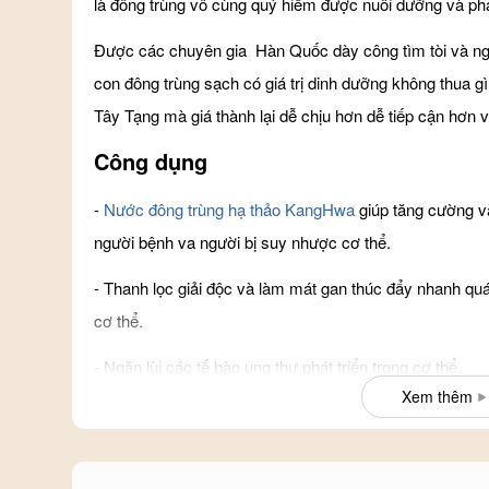
là đông trùng vô cùng quý hiếm được nuôi dưỡng và phát
Được các chuyên gia Hàn Quốc dày công tìm tòi và ngh
con đông trùng sạch có giá trị dinh dưỡng không thua g
Tây Tạng mà giá thành lại dễ chịu hơn dễ tiếp cận hơn 
Công dụng
-
Nước đông trùng hạ thảo KangHwa
giúp tăng cường v
người bệnh va người bị suy nhược cơ thể.
- Thanh lọc giải độc và làm mát gan thúc đẩy nhanh quá t
cơ thể.
- Ngăn lùi các tế bào ung thư phát triển trong cơ thể.
Xem thêm
- Giúp cho quá trình lưu thông khí huyết diễn ra trôi c
tình trạng nghẽn tắc các vùng động mạch làm xảy ra c