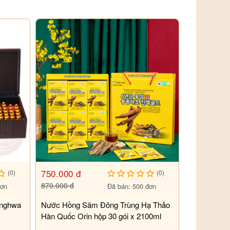
750.000 đ
(0)
(0)
870.000 đ
đơn
Đã bán: 500 đơn
anghwa
Nước Hồng Sâm Đông Trùng Hạ Thảo
Hàn Quốc Orin hộp 30 gói x 2100ml