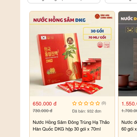
- Những ai đang có sự rối loan về cân bằng nội tiết trong
- Những người có chứng liên quan về đường tiết niệu, b
- Các đối tượng mắc các chứng bệnh về da tự miễn thì
- Các thai phụ và người đang cho con bú không nên sử
Cách bảo quản
- Để nơi thoáng mát như tủ lạnh.
- Tránh tiếp xúc ánh sáng mặt trời và nhiệt độ.
650.000 đ
1.550.
(0)
730.000 đ
1.700.0
Đã bán: 932 đơn
Nước Hồng Sâm Đông Trùng Hạ Thảo
Nước đô
Hàn Quốc DKG hộp 30 gói x 70ml
60 gói 