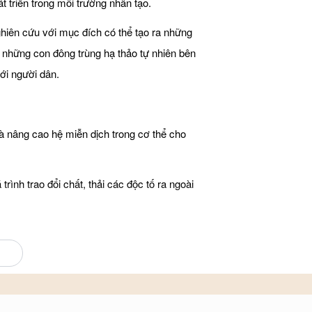
 triển trong môi trường nhân tạo.
iên cứu với mục đích có thể tạo ra những
ì những con đông trùng hạ thảo tự nhiên bên
với người dân.
à nâng cao hệ miễn dịch trong cơ thể cho
rình trao đổi chất, thải các độc tố ra ngoài
hảy, tránh cho các cục máu đông gây ra cách
ác biến chứng nguy hiểm.