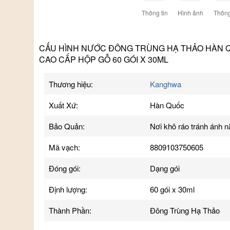
Thông tin
Hình ảnh
Thông
CẤU HÌNH NƯỚC ĐÔNG TRÙNG HẠ THẢO HÀN 
CAO CẤP HỘP GỖ 60 GÓI X 30ML
Thương hiệu:
Kanghwa
Xuất Xứ:
Hàn Quốc
Bảo Quản:
Nơi khô ráo tránh ánh 
Mã vạch:
8809103750605
Đóng gói:
Dạng gói
Định lượng:
60 gói x 30ml
Thành Phần:
Đông Trùng Hạ Thảo