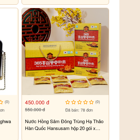
450.000 đ
(0)
(0)
550.000 đ
đơn
Đã bán: 78 đơn
nghwa
Nước Hồng Sâm Đông Trùng Hạ Thảo
Hàn Quốc Hansusam hộp 20 gói x
70ml