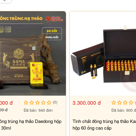
 cơ thể.
ệnh suy thận.
 không nên sử dụng như: vẩy nến, á sừng,…
 dụng.
000 đ
3.300.000 đ
(0)
00 đ
Đã bán: 640 đơn
Đã bán: 600 
ng trùng hạ thảo Daedong hộp
Tinh chất đông trùng hạ thảo K
x 30ml
hộp 60 ống cao cấp