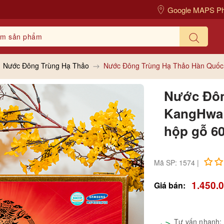
Google MAPS P
Nước Đông Trùng Hạ Thảo
Nước Đông Trùng Hạ Thảo Hàn Quốc 
Nước Đôn
KangHwa 
hộp gỗ 60
Mã SP: 1574 |
1.450.
Giá bán:
Tư vấn nhanh: