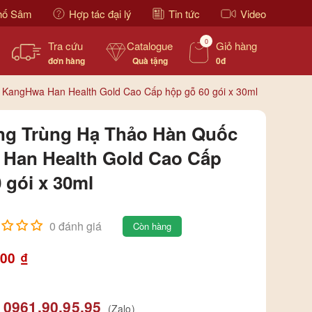
hố Sâm
Hợp tác đại lý
Tin tức
Video
0
Tra cứu
Catalogue
Giỏ hàng
đơn hàng
Quà tặng
0đ
KangHwa Han Health Gold Cao Cấp hộp gỗ 60 gói x 30ml
g Trùng Hạ Thảo Hàn Quốc
Han Health Gold Cao Cấp
 gói x 30ml
0 đánh giá
Còn hàng
000
₫
0961.90.95.95
(Zalo)