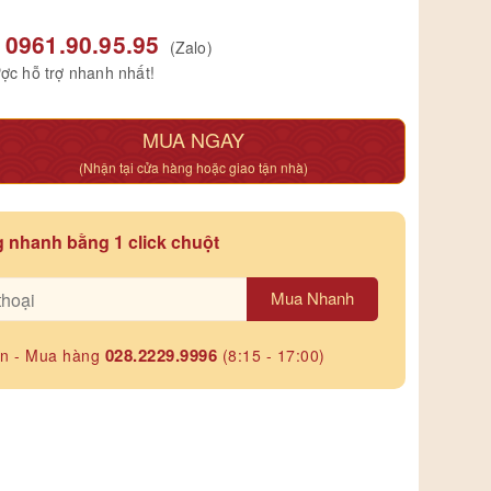
0961.90.95.95
(Zalo)
ợc hỗ trợ nhanh nhất!
MUA NGAY
(Nhận tại cửa hàng hoặc giao tận nhà)
 nhanh bằng 1 click chuột
Mua Nhanh
028.2229.9996
ấn - Mua hàng
(8:15 - 17:00)