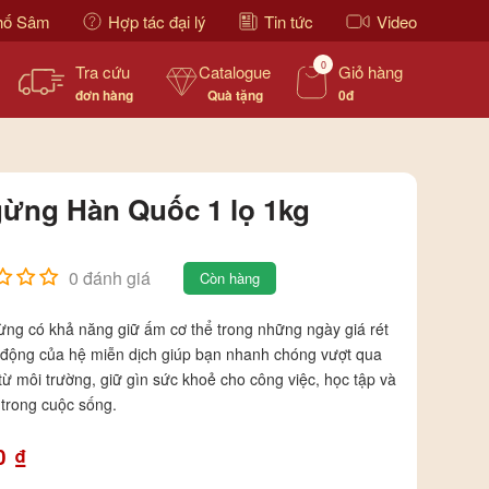
hố Sâm
Hợp tác đại lý
Tin tức
Video
0
Tra cứu
Catalogue
Giỏ hàng
đơn hàng
Quà tặng
0đ
gừng Hàn Quốc 1 lọ 1kg
0 đánh giá
Còn hàng
ừng có khả năng giữ ấm cơ thể trong những ngày giá rét
 động của hệ miễn dịch giúp bạn nhanh chóng vượt qua
từ môi trường, giữ gìn sức khoẻ cho công việc, học tập và
 trong cuộc sống.
0
₫