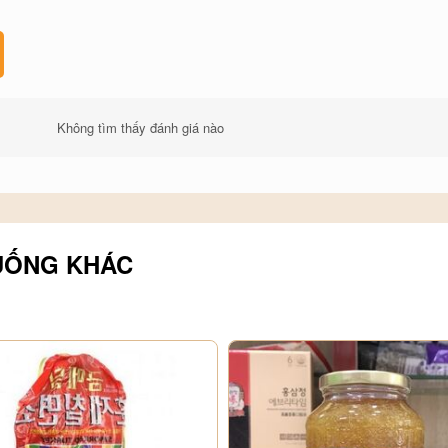
 thường xuyên ở trẻ em
phẫu thuật hay vừa khỏi bệnh), cần thực
Không tìm thấy đánh giá nào
 mỏi khi làm việc
UỐNG KHÁC
ần bổ sung nhiều dưỡng chất
 gram mật ong gừng pha với nước ấm, khuấy
ó thể dùng nước ấm hay cho thêm đá để có