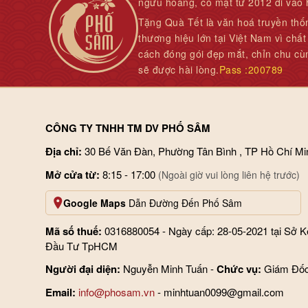
ngưu hoàng, có mặt từ 2012 đi vào
Tặng Quà Tết là văn hoá truyền thố
thương hiệu lớn tại Việt Nam vì chấ
cách đóng gói đẹp mắt, chỉn chu cù
sẽ được hài lòng.
Pass :200789
CÔNG TY TNHH TM DV PHỐ SÂM
Địa chỉ:
30 Bế Văn Đàn, Phường Tân Bình , TP Hồ Chí Mi
Mở cửa từ:
8:15 - 17:00
(Ngoài giờ vui lòng liên hệ trước)
Google Maps
Dẫn Đường Đến Phố Sâm
Mã số thuế:
0316880054 - Ngày cấp: 28-05-2021 tại Sở 
Đầu Tư TpHCM
Người đại diện:
Nguyễn Minh Tuấn -
Chức vụ:
Giám Đố
Email:
info@phosam.vn
- minhtuan0099@gmail.com