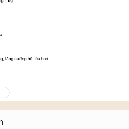
ng 1 kg
ốc
ng, tăng cường hệ tiêu hoá
 dưỡng cho cơ thể, mang lại cho bạn sự tỉnh
m
 hệ miễn dịch, phòng tránh các bệnh về