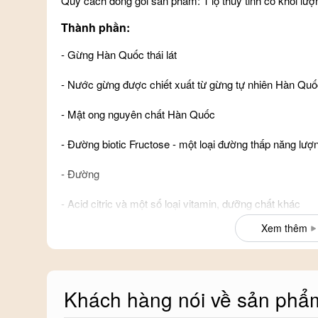
Quy cách đóng gói sản phẩm: 1 lọ thuỷ tinh có khối lượ
Thành phần:
- Gừng Hàn Quốc thái lát
- Nước gừng được chiết xuất từ gừng tự nhiên Hàn Qu
- Mật ong nguyên chất Hàn Quốc
- Đường biotic Fructose - một loại đường thấp năng lượ
- Đường
- Acid citric và một số loại vitamin, dưỡng chất khác
Xem thêm
Công dụng chính của sản phẩm:
- Mật ong: tăng cường sức đề kháng, bổ sung chất dinh
táo, tập trung, giảm thiểu căng thẳng và mệt mỏi
Khách hàng nói về sản phẩ
- Gừng: có tính sát khuẩn cao, nâng cao hoạt động của