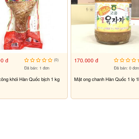
ược dùng như một loại siro thơm hương
 người ta cũng có thể dùng mật ong gừng
khác
.
00 đ
170.000 đ
(0)
 các chất trong sản phẩm bị oxy hoá, dẫn
Đã bán: 1 đơn
Đã bán: 0 đơ
xông khói Hàn Quốc bịch 1 kg
Mật ong chanh Hàn Quốc 1 lọ 1