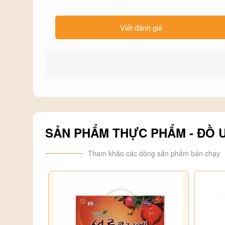
đường tiêu hoá, bệnh do vi khuẩn tấn công, các cơn ho
Đối tượng sử dụng:
Viết đánh giá
- Người đang bị suy nhược cơ thể (có thể vừa trải qua 
phẩm có khả năng cải thiện, hồi phục sức khoẻ
- Người đang có nguy cơ bị bệnh
- Người cần tăng khả năng ghi nhớ, tập trung, giảm mệt
- Phụ nữ muốn có làn da đẹp, mềm mại và mịn màng
SẢN PHẨM THỰC PHẨM - ĐỒ 
- Trẻ em đang lớn hoặc đang trong giai đoạn dậy thì, c
Tham khảo các dòng sản phẩm bán chạy
Hướng dẫn sử dụng:
- Dùng làm đồ uống: mỗi ngày dùng khoảng 25 đến 30
đều. Tuỳ theo sở thích hay tình trạng cơ thể mà bạn c
món nước mát lạnh.