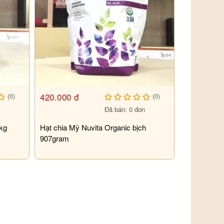
420.000 đ
(0)
(0)
n
Đã bán: 0 đơn
kg
Hạt chia Mỹ Nuvita Organic bịch
907gram