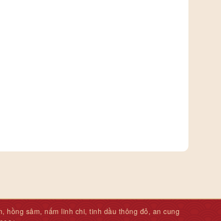
hồng sâm, nấm linh chi, tinh dầu thông đỏ, an cung