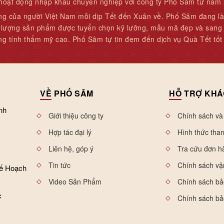
 hoạt động nhập khẩu chuyên nghiệp với công ty Phố Sâm từ năm
ng của người Việt Nam mỗi dịp Tết đến Xuân về. Phố Sâm đang là
t lượng sản phẩm được tuyển chọn kỹ lưỡng, mẫu mã đẹp và sang t
ng tính thẩm mỹ cao. Phố Sâm tự tin đem đến dịch vụ Quà Tết tốt
VỀ
PHỐ SÂM
HỖ
TRỢ KHÁ
nh
Giới thiệu công ty
Chính sách và
Hợp tác đại lý
Hình thức tha
Liên hệ, góp ý
Tra cứu đơn h
Tin tức
Chính sách vậ
Kế Hoạch
Video Sản Phẩm
Chính sách b
c
Chính sách bả