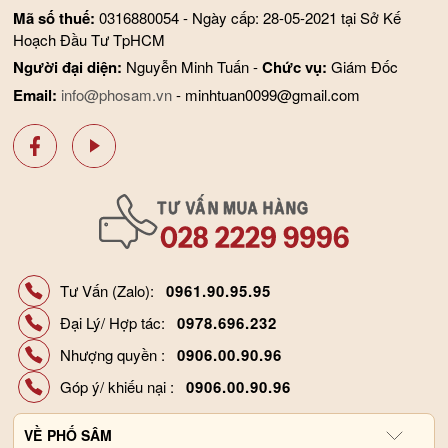
Mã số thuế:
0316880054 - Ngày cấp: 28-05-2021 tại Sở Kế
Hoạch Đầu Tư TpHCM
Người đại diện:
Nguyễn Minh Tuấn -
Chức vụ:
Giám Đốc
Email:
info@phosam.vn
- minhtuan0099@gmail.com
Tư Vấn (Zalo):
0961.90.95.95
Đại Lý/ Hợp tác:
0978.696.232
Nhượng quyền :
0906.00.90.96
Góp ý/ khiếu nại :
0906.00.90.96
VỀ
PHỐ SÂM