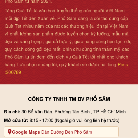
Phố Sâm từ năm 2021.
Tặng Quà Tết là văn hoá truyền thống của người Việt Nam
mỗi dịp Tết đến Xuân về. Phố Sâm đang là đối tác cung cấp
Quà Tết nhiều năm của rất các thương hiệu lớn tại Việt Nam
vì chất lượng sản phẩm được tuyển chọn kỹ lưỡng, mẫu mã
đẹp và sang trọng , giá cả hợp lý, giao hàng đúng hẹn tận nơi,
quy cách đóng gói đẹp mắt, chỉn chu cùng tính thẩm mỹ cao.
Phố Sâm tự tin đem đến dịch vụ Quà Tết tốt nhất cho khách
hàng. Lựa chọn chúng tôi, quý khách sẽ được hài lòng.
Pass
:200789
CÔNG TY TNHH TM DV PHỐ SÂM
Địa chỉ:
30 Bế Văn Đàn, Phường Tân Bình , TP Hồ Chí Minh
Mở cửa từ:
8:15 - 17:00
(Ngoài giờ vui lòng liên hệ trước)
Google Maps
Dẫn Đường Đến Phố Sâm