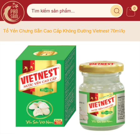
0
Tổ Yến Chưng Sẵn Cao Cấp Không Đường Vietnest 70ml/lọ