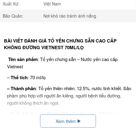
Xuất Xứ:
Việt Nam
Bảo Quản:
Nơi khô ráo tránh ánh nắng
BÀI VIẾT ĐÁNH GIÁ TỔ YẾN CHƯNG SẴN CAO CẤP
KHÔNG ĐƯỜNG VIETNEST 70ML/LỌ
Tên sản phẩm
: Tổ yến chưng sẵn – Nước yến cao cấp
Vietnest
–
Thể tích
: 70 ml/lọ
– Thành phần
: Tổ yến thiên nhiên: 12.5%, nước tinh khiết. Sản
phầm phù hợp với người ăn kiêng, người bệnh tiểu đường,
người không thích ăn ngọt.
–
Xuất Xứ
: Công ty TNHH TM – SX Yến Sào Việt Nam
Xem thêm
–
Công dụng
: Giúp bổ phổi, hỗ trợ chữa các bệnh về đường
hô hấp, bồi bổ cơ thể, tăng cường sức đề kháng, tăng cường trí