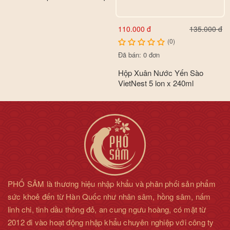
110.000 đ
135.000 đ
(0)
Đã bán: 0 đơn
Hộp Xuân Nước Yến Sào
VietNest 5 lon x 240ml
PHỐ SÂM là thương hiệu nhập khẩu và phân phối sản phẩm
sức khoẻ đến từ Hàn Quốc như nhân sâm, hồng sâm, nấm
linh chi, tinh dầu thông đỏ, an cung ngưu hoàng, có mặt từ
2012 đi vào hoạt động nhập khẩu chuyên nghiệp với công ty