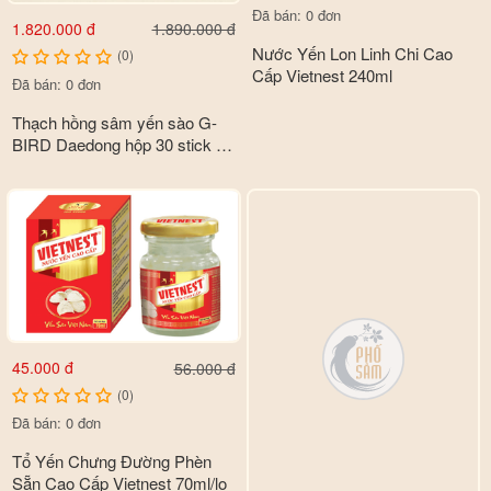
Đã bán: 0 đơn
1.820.000 đ
1.890.000 đ
Nước Yến Lon Linh Chi Cao
(0)
Cấp Vietnest 240ml
Đã bán: 0 đơn
Thạch hồng sâm yến sào G-
BIRD Daedong hộp 30 stick x
20g
45.000 đ
56.000 đ
(0)
Đã bán: 0 đơn
Tổ Yến Chưng Đường Phèn
Sẵn Cao Cấp Vietnest 70ml/lọ