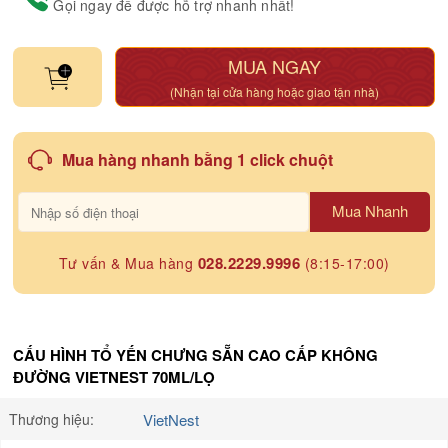
Gọi ngay để được hỗ trợ nhanh nhất!
MUA NGAY
(Nhận tại cửa hàng hoặc giao tận nhà)
Mua hàng nhanh bằng 1 click chuột
Mua Nhanh
028.2229.9996
Tư vấn & Mua hàng
(8:15-17:00)
CẤU HÌNH TỔ YẾN CHƯNG SẴN CAO CẤP KHÔNG
ĐƯỜNG VIETNEST 70ML/LỌ
Thương hiệu:
VietNest