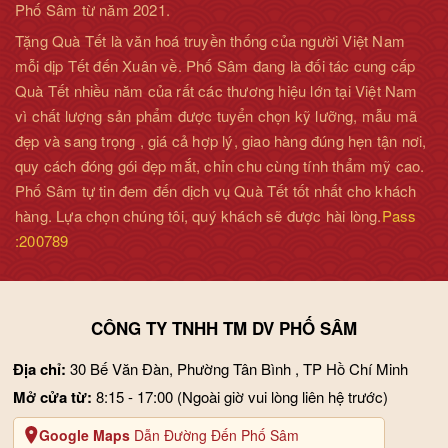
Phố Sâm từ năm 2021.
Tặng Quà Tết là văn hoá truyền thống của người Việt Nam
mỗi dịp Tết đến Xuân về. Phố Sâm đang là đối tác cung cấp
Quà Tết nhiều năm của rất các thương hiệu lớn tại Việt Nam
vì chất lượng sản phẩm được tuyển chọn kỹ lưỡng, mẫu mã
đẹp và sang trọng , giá cả hợp lý, giao hàng đúng hẹn tận nơi,
quy cách đóng gói đẹp mắt, chỉn chu cùng tính thẩm mỹ cao.
Phố Sâm tự tin đem đến dịch vụ Quà Tết tốt nhất cho khách
hàng. Lựa chọn chúng tôi, quý khách sẽ được hài lòng.
Pass
:200789
CÔNG TY TNHH TM DV PHỐ SÂM
Địa chỉ:
30 Bế Văn Đàn, Phường Tân Bình , TP Hồ Chí Minh
Mở cửa từ:
8:15 - 17:00
(Ngoài giờ vui lòng liên hệ trước)
Google Maps
Dẫn Đường Đến Phố Sâm