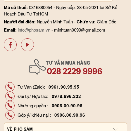
Mã số thuế:
0316880054 - Ngày cấp: 28-05-2021 tại Sở Kế
Hoạch Đầu Tư TpHCM
Người đại diện:
Nguyễn Minh Tuấn -
Chức vụ:
Giám Đốc
Email:
info@phosam.vn
- minhtuan0099@gmail.com
Tư Vấn (Zalo):
0961.90.95.95
Đại Lý/ Hợp tác:
0978.696.232
Nhượng quyền :
0906.00.90.96
Góp ý/ khiếu nại :
0906.00.90.96
VỀ
PHỐ SÂM