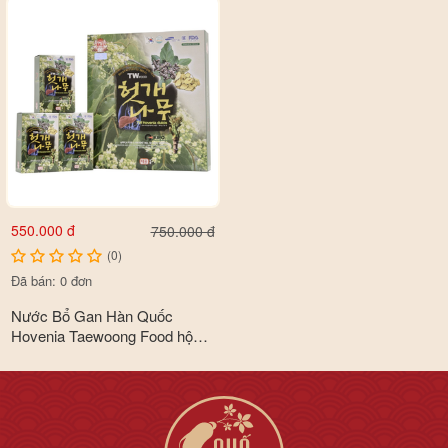
550.000 đ
750.000 đ
(0)
Đã bán: 0 đơn
Nước Bổ Gan Hàn Quốc
Hovenia Taewoong Food hộp
30 gói x 70ml