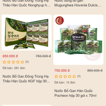
Nước Bổ Gan Đông Trùng Hạ
Nước uống bổ gan
Thảo Hàn Quốc Nonghyup hộp
Mugunghwa Hovenia Dulcis
30 gói x 2100ml
hộp 30 gói x 70ml
650.000 đ
750.000 đ
(0)
Đã bán: 281 đơn
750.000 đ
850.000 đ
Nước Bổ Gan Đông Trùng Hạ
(0)
Thảo Hàn Quốc KGF hộp 30
Đã bán: 15 đơn
gói x 1500ml
Nước Bổ Gan Hàn Quốc
Pocheon hộp 30 gói x 70ml