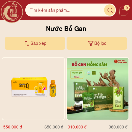
0
Nước Bổ Gan
Sắp xếp
Bộ lọc
550.000 đ
910.000 đ
650.000 đ
980.000 đ