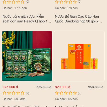
(0)
(0)
Đã bán: 1.1K đơn
Đã bán: 678 đơn
Nước uống giải rượu, kiểm
Nước Bổ Gan Cao Cấp Hàn
soát cơn say Ready Q hộp 10
Quốc Daedong hộp 30 gói x
chai x 100ml
50ml
675.000 đ
820.000 đ
775.000 đ
950.000 đ
(0)
(0)
Đã bán: 580 đơn
Đã bán: 365 đơn