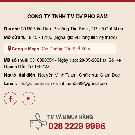
CÔNG TY TNHH TM DV PHỐ SÂM
Địa chỉ:
30 Bế Văn Đàn, Phường Tân Bình , TP Hồ Chí Minh
Mở cửa từ:
8:15 - 17:00
(Ngoài giờ vui lòng liên hệ trước)
Google Maps
Dẫn Đường Đến Phố Sâm
Mã số thuế:
0316880054 - Ngày cấp: 28-05-2021 tại Sở Kế
Hoạch Đầu Tư TpHCM
Người đại diện:
Nguyễn Minh Tuấn -
Chức vụ:
Giám Đốc
Email:
info@phosam.vn
- minhtuan0099@gmail.com