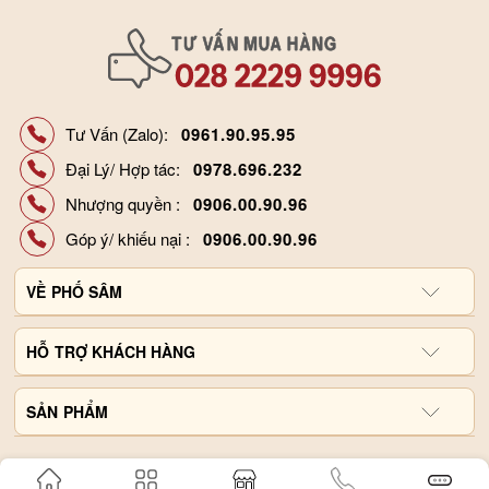
Tư Vấn (Zalo):
0961.90.95.95
Đại Lý/ Hợp tác:
0978.696.232
Nhượng quyền :
0906.00.90.96
Góp ý/ khiếu nại :
0906.00.90.96
VỀ
PHỐ SÂM
Giới thiệu công ty
HỖ
TRỢ KHÁCH HÀNG
Hợp tác đại lý
Chính sách và quy định
SẢN
Liên hệ, góp ý
PHẨM
Hình thức thanh toán
Tin tức
Nước Hồng Sâm
Tra cứu đơn hàng
Video Sản Phẩm