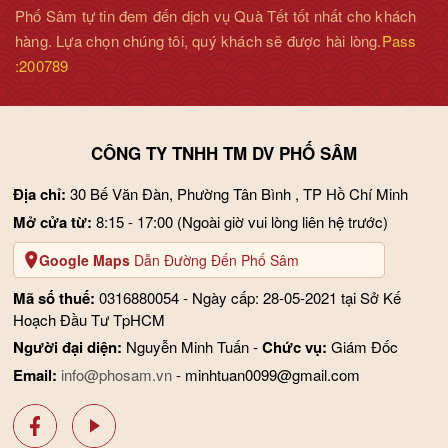
Phố Sâm tự tin đem đến dịch vụ Quà Tết tốt nhất cho khách
hàng. Lựa chọn chúng tôi, quý khách sẽ được hài lòng.
Pass
:200789
CÔNG TY TNHH TM DV PHỐ SÂM
Địa chỉ:
30 Bế Văn Đàn, Phường Tân Bình , TP Hồ Chí Minh
Mở cửa từ:
8:15 - 17:00
(Ngoài giờ vui lòng liên hệ trước)
Google Maps
Dẫn Đường Đến Phố Sâm
Mã số thuế:
0316880054 - Ngày cấp: 28-05-2021 tại Sở Kế
Hoạch Đầu Tư TpHCM
Người đại diện:
Nguyễn Minh Tuấn -
Chức vụ:
Giám Đốc
Email:
info@phosam.vn
- minhtuan0099@gmail.com