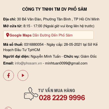
CÔNG TY TNHH TM DV PHỐ SÂM
Địa chỉ:
30 Bế Văn Đàn, Phường Tân Bình , TP Hồ Chí Minh
Mở cửa từ:
8:15 - 17:00
(Ngoài giờ vui lòng liên hệ trước)
Google Maps
Dẫn Đường Đến Phố Sâm
Mã số thuế:
0316880054 - Ngày cấp: 28-05-2021 tại Sở Kế
Hoạch Đầu Tư TpHCM
Người đại diện:
Nguyễn Minh Tuấn -
Chức vụ:
Giám Đốc
Email:
info@phosam.vn
- minhtuan0099@gmail.com