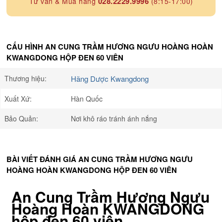
028.2229.9996
Tư vấn & Mua hàng
(8:15-17:00)
CẤU HÌNH AN CUNG TRẦM HƯƠNG NGƯU HOÀNG HOÀN
KWANGDONG HỘP ĐEN 60 VIÊN
Thương hiệu:
Hãng Dược Kwangdong
Xuất Xứ:
Hàn Quốc
Bảo Quản:
Nơi khô ráo tránh ánh nắng
BÀI VIẾT ĐÁNH GIÁ AN CUNG TRẦM HƯƠNG NGƯU
HOÀNG HOÀN KWANGDONG HỘP ĐEN 60 VIÊN
An Cung Trầm Hương Ngưu
Hoàng Hoàn KWANGDONG
hộp đen 60 viên