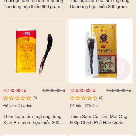
Thái cực sâm củ tẩm mật ong
Thái cực sâm củ tẩm mật ong
Daedong hộp thiếc 600 gram
Daedong hộp thiếc 300 gram 7
14 củ
củ
3.750.000 đ
12.500.000 đ
4.250.000 đ
13.500.000 đ
(0)
(0)
Đã bán: 314 đơn
Đã bán: 278 đơn
Thiên sâm tẩm mật ong Jung
Thiên Sâm Củ Tẩm Mật Ong
Kian Premium hộp thiếc 300g
600g Chính Phủ Hàn Quốc
(6 củ)