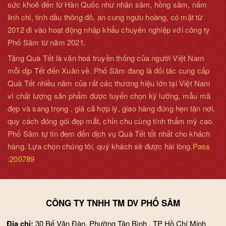
sức khoẻ đến từ Hàn Quốc như nhân sâm, hồng sâm, nấm
linh chi, tinh dầu thông đỏ, an cung ngưu hoàng, có mặt từ
2012 đi vào hoạt động nhập khẩu chuyên nghiệp với công ty
Phố Sâm từ năm 2021.
Tặng Quà Tết là văn hoá truyền thống của người Việt Nam
mỗi dịp Tết đến Xuân về. Phố Sâm đang là đối tác cung cấp
Quà Tết nhiều năm của rất các thương hiệu lớn tại Việt Nam
vì chất lượng sản phẩm được tuyển chọn kỹ lưỡng, mẫu mã
đẹp và sang trọng , giá cả hợp lý, giao hàng đúng hẹn tận nơi,
quy cách đóng gói đẹp mắt, chỉn chu cùng tính thẩm mỹ cao.
Phố Sâm tự tin đem đến dịch vụ Quà Tết tốt nhất cho khách
hàng. Lựa chọn chúng tôi, quý khách sẽ được hài lòng.
Pass
:200789
CÔNG TY TNHH TM DV PHỐ SÂM
Địa chỉ:
30 Bế Văn Đàn, Phường Tân Bình , TP Hồ Chí Minh