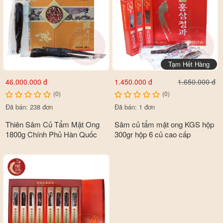
Tạm Hết Hàng
46.000.000 đ
1.450.000 đ
1.650.000 đ
(0)
(0)
Đã bán: 238 đơn
Đã bán: 1 đơn
Thiên Sâm Củ Tẩm Mật Ong
Sâm củ tẩm mật ong KGS hộp
1800g Chính Phủ Hàn Quốc
300gr hộp 6 củ cao cấp