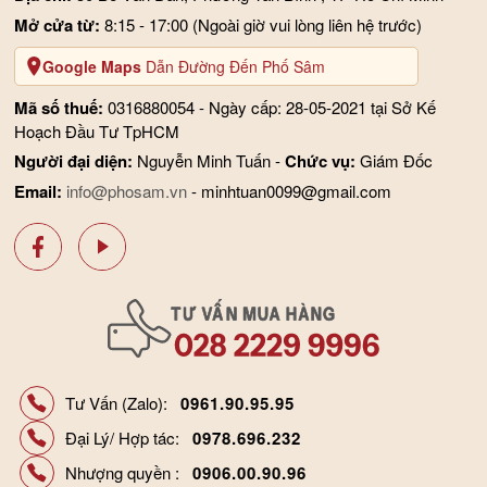
Mở cửa từ:
8:15 - 17:00
(Ngoài giờ vui lòng liên hệ trước)
Google Maps
Dẫn Đường Đến Phố Sâm
Mã số thuế:
0316880054 - Ngày cấp: 28-05-2021 tại Sở Kế
Hoạch Đầu Tư TpHCM
Người đại diện:
Nguyễn Minh Tuấn -
Chức vụ:
Giám Đốc
Email:
info@phosam.vn
- minhtuan0099@gmail.com
Tư Vấn (Zalo):
0961.90.95.95
Đại Lý/ Hợp tác:
0978.696.232
Nhượng quyền :
0906.00.90.96