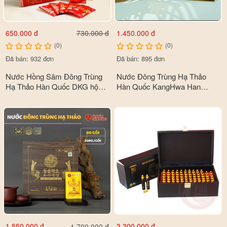
Cách bảo quản
- Bảo quản nơi khô thoáng, tránh ẩm mốc.
650.000 đ
1.450.000 đ
730.000 đ
- Tránh nơi có nhiệt độ cao hoặc tiếp xúc với ánh nắng mặt trời.
(0)
(0)
Đã bán: 932 đơn
Đã bán: 895 đơn
Nước Hồng Sâm Đông Trùng
Nước Đông Trùng Hạ Thảo
Hạ Thảo Hàn Quốc DKG hộp
Hàn Quốc KangHwa Han
30 gói x 70ml
Health Gold Cao Cấp hộp gỗ
60 gói x 30ml
1.550.000 đ
3.300.000 đ
1.700.000 đ