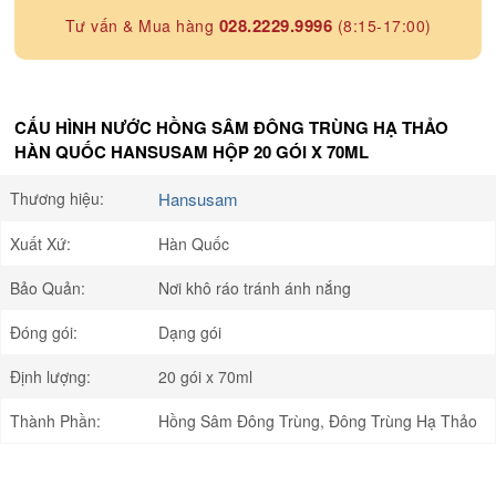
028.2229.9996
Tư vấn & Mua hàng
(8:15-17:00)
CẤU HÌNH NƯỚC HỒNG SÂM ĐÔNG TRÙNG HẠ THẢO
HÀN QUỐC HANSUSAM HỘP 20 GÓI X 70ML
Thương hiệu:
Hansusam
Xuất Xứ:
Hàn Quốc
Bảo Quản:
Nơi khô ráo tránh ánh nắng
Đóng gói:
Dạng gói
Định lượng:
20 gói x 70ml
Thành Phần:
Hồng Sâm Đông Trùng, Đông Trùng Hạ Thảo