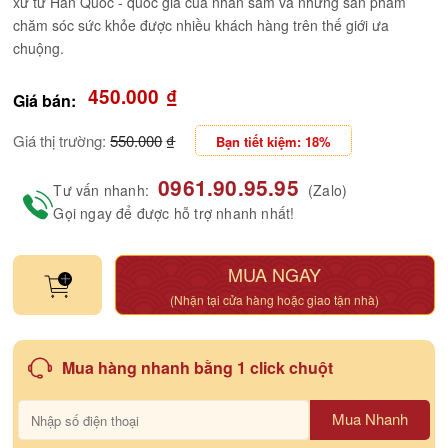
xứ từ Hàn Quốc - quốc gia của nhân sâm và những sản phẩm
chăm sóc sức khỏe được nhiều khách hàng trên thế giới ưa
chuộng.
450.000
₫
Giá bán:
Giá thị trường:
550.000
₫
Bạn tiết kiệm: 18%
0961.90.95.95
Tư vấn nhanh:
(Zalo)
Gọi ngay để được hỗ trợ nhanh nhất!
MUA NGAY
(Nhận tại cửa hàng hoặc giao tận nhà)
Mua hàng nhanh bằng 1 click chuột
Mua Nhanh