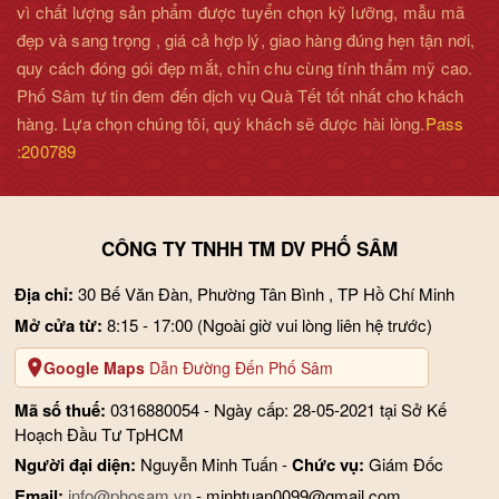
vì chất lượng sản phẩm được tuyển chọn kỹ lưỡng, mẫu mã
đẹp và sang trọng , giá cả hợp lý, giao hàng đúng hẹn tận nơi,
quy cách đóng gói đẹp mắt, chỉn chu cùng tính thẩm mỹ cao.
Phố Sâm tự tin đem đến dịch vụ Quà Tết tốt nhất cho khách
hàng. Lựa chọn chúng tôi, quý khách sẽ được hài lòng.
Pass
:200789
CÔNG TY TNHH TM DV PHỐ SÂM
Địa chỉ:
30 Bế Văn Đàn, Phường Tân Bình , TP Hồ Chí Minh
Mở cửa từ:
8:15 - 17:00
(Ngoài giờ vui lòng liên hệ trước)
Google Maps
Dẫn Đường Đến Phố Sâm
Mã số thuế:
0316880054 - Ngày cấp: 28-05-2021 tại Sở Kế
Hoạch Đầu Tư TpHCM
Người đại diện:
Nguyễn Minh Tuấn -
Chức vụ:
Giám Đốc
Email:
info@phosam.vn
- minhtuan0099@gmail.com