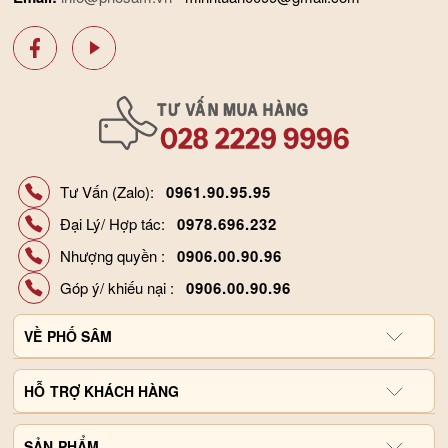
Tư Vấn (Zalo):
0961.90.95.95
Đại Lý/ Hợp tác:
0978.696.232
Nhượng quyền :
0906.00.90.96
Góp ý/ khiếu nại :
0906.00.90.96
VỀ
PHỐ SÂM
Giới thiệu công ty
HỖ
TRỢ KHÁCH HÀNG
Hợp tác đại lý
Chính sách và quy định
SẢN
Liên hệ, góp ý
PHẨM