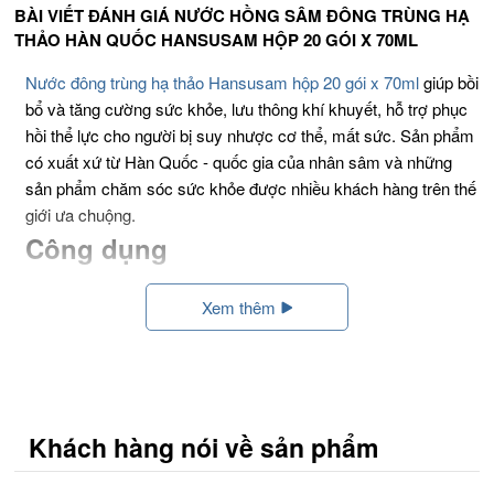
BÀI VIẾT ĐÁNH GIÁ NƯỚC HỒNG SÂM ĐÔNG TRÙNG HẠ
THẢO HÀN QUỐC HANSUSAM HỘP 20 GÓI X 70ML
Nước đông trùng hạ thảo Hansusam hộp 20 gói x 70ml
giúp bồi
bổ và tăng cường sức khỏe, lưu thông khí khuyết, hỗ trợ phục
hồi thể lực cho người bị suy nhược cơ thể, mất sức. Sản phẩm
có xuất xứ từ Hàn Quốc - quốc gia của nhân sâm và những
sản phẩm chăm sóc sức khỏe được nhiều khách hàng trên thế
giới ưa chuộng.
Công dụng
- Hỗ Trợ lọc phổi, làm sạch phổi đối với người bị hen suyễn,
Xem thêm
hen phế quản, phế quản cấp tính, mãn tính, bị nhiễm trùng như
bị phổi, bị cúm, ung thư phổi, lao phổi, tràn dịch màn phổi, áp
xe phổi,…
- Cải thiện tình trạng ho dai dẳng, ho nhiều,..
Khách hàng nói về sản phẩm
-
Nước đông trùng hạ thảo
Hansusam giúp tăng cường sinh
khí, bổ máu, hoạt huyết, giúp cơ thể cường tráng khỏe mạnh