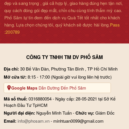
đẹp và sang trọng , giá cả hợp lý, giao hàng đúng hẹn tận nơi,
quy cách đóng gói đẹp mắt, chỉn chu cùng tính thẩm mỹ cao.
Phố Sâm tự tin đem đến dịch vụ Quà Tết tốt nhất cho khách
hàng. Lựa chọn chúng tôi, quý khách sẽ được hài lòng.
Pass
Cách bảo quản
:200789
- Bảo quản Cao hồng sâm KGC chính phủ nhung hươu trong
ngăn mát tủ lạnh để sử dụng được lâu dài sau mỗi lần dùng.
CÔNG TY TNHH TM DV PHỐ SÂM
Địa chỉ:
30 Bế Văn Đàn, Phường Tân Bình , TP Hồ Chí Minh
Mở cửa từ:
8:15 - 17:00
(Ngoài giờ vui lòng liên hệ trước)
Google Maps
Dẫn Đường Đến Phố Sâm
Mã số thuế:
0316880054 - Ngày cấp: 28-05-2021 tại Sở Kế
Hoạch Đầu Tư TpHCM
Người đại diện:
Nguyễn Minh Tuấn -
Chức vụ:
Giám Đốc
Email:
info@phosam.vn
- minhtuan0099@gmail.com