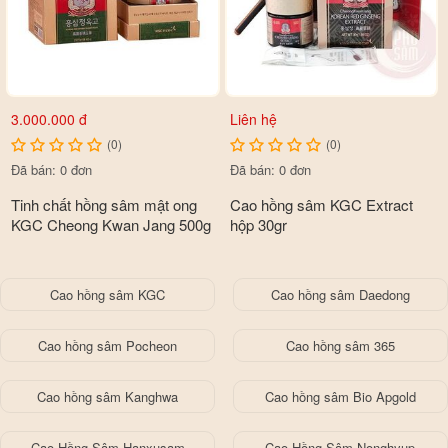
3.000.000 đ
Liên hệ
(0)
(0)
Đã bán: 0 đơn
Đã bán: 0 đơn
Đối tượng sử dụng
Tinh chất hồng sâm mật ong
Cao hồng sâm KGC Extract
- Người bệnh đang trong quá trình ngăn ngừa.
KGC Cheong Kwan Jang 500g
hộp 30gr
- Người cao tuổi, người bị suy nhược cơ thể, ăn uống không
ngon miệng
Cao hồng sâm KGC
Cao hồng sâm Daedong
- Người làm việc trong môi trường chịu nhiều áp lực
Cao hồng sâm Pocheon
Cao hồng sâm 365
Cách sử dụng
Cao hồng sâm Kanghwa
Cao hồng sâm Bio Apgold
- Hòa với 100-200ml
Cao hồng sâm KGC
chính phủ nhung
hươu nước ấm trước khi uống
Cao Hồng Sâm Hanxusam
Cao Hồng Sâm Nonghyup