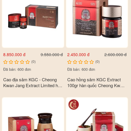
bỏ các chất alloxan hoặc chất streptozotocin là nguyên nhân
gây tăng đường huyết.
Tinh chất hồng sâm làm tăng hoạt động enzym liên quan tới sự
thoái hóa ethanol và acetaldehyd, do đó giúp gan tránh được
độc tính của rượu và giải độc gan .
Các saponin trong hồng sâm giúp làm tăng hoạt động của các
chất chống oxy hóa liên quan tới sự thoái hóa của cơ thể.
8.850.000 đ
2.450.000 đ
9.550.000 đ
2.600.000 đ
(0)
(0)
Đã bán: 600 đơn
Đã bán: 600 đơn
Cao địa sâm KGC - Cheong
Cao hồng sâm KGC Extract
Kwan Jang Extract Limited hộp
100gr hàn quốc Cheong Kwan
3 lọ x 100gr
Jang