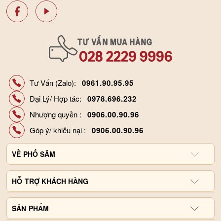
Tư Vấn (Zalo):
0961.90.95.95
Đại Lý/ Hợp tác:
0978.696.232
Nhượng quyền :
0906.00.90.96
Góp ý/ khiếu nại :
0906.00.90.96
VỀ
PHỐ SÂM
Giới thiệu công ty
HỖ
TRỢ KHÁCH HÀNG
Hợp tác đại lý
Chính sách và quy định
SẢN
Liên hệ, góp ý
PHẨM
Hình thức thanh toán