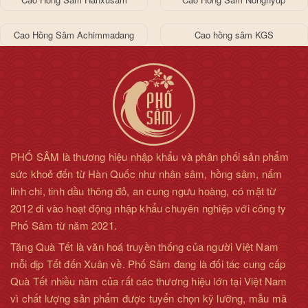
- Mỗi ngày sử dụng từ 1-2 lần
Cao Hồng Sâm Achimmadang
Cao hồng sâm KGS
- Để việc sử dụng đạt hiệu quả cao nhất, bạn nên uống
cao
hồng sâm
sau bữa ăn khoảng 30 phút.
PHỐ SÂM là thương hiệu nhập khẩu và phân phối sản phẩm
sức khoẻ đến từ Hàn Quốc như nhân sâm, hồng sâm, nấm
linh chi, tinh dầu thông đỏ, an cung ngưu hoàng, có mặt từ
2012 đi vào hoạt động nhập khẩu chuyên nghiệp với công ty
Phố Sâm từ năm 2021.
Tặng Quà Tết là văn hoá truyền thống của người Việt Nam
mỗi dịp Tết đến Xuân về. Phố Sâm đang là đối tác cung cấp
Quà Tết nhiều năm của rất các thương hiệu lớn tại Việt Nam
vì chất lượng sản phẩm được tuyển chọn kỹ lưỡng, mẫu mã