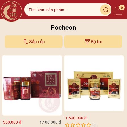
0
Pocheon
Sắp xếp
Bộ lọc
1.500.000 đ
950.000 đ
1.100.000 đ
(0)