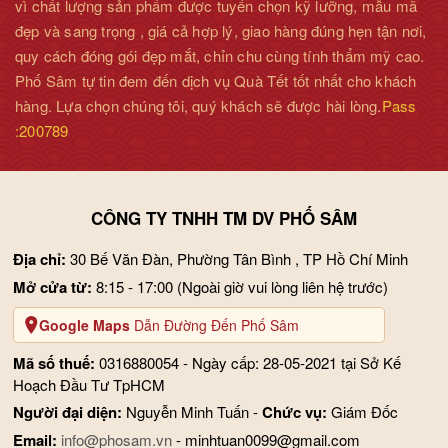
vì chất lượng sản phẩm được tuyển chọn kỹ lưỡng, mẫu mã
đẹp và sang trọng , giá cả hợp lý, giao hàng đúng hẹn tận nơi,
quy cách đóng gói đẹp mắt, chỉn chu cùng tính thẩm mỹ cao.
Phố Sâm tự tin đem đến dịch vụ Quà Tết tốt nhất cho khách
hàng. Lựa chọn chúng tôi, quý khách sẽ được hài lòng.
Pass
:200789
CÔNG TY TNHH TM DV PHỐ SÂM
Địa chỉ:
30 Bế Văn Đàn, Phường Tân Bình , TP Hồ Chí Minh
Mở cửa từ:
8:15 - 17:00
(Ngoài giờ vui lòng liên hệ trước)
Google Maps
Dẫn Đường Đến Phố Sâm
Mã số thuế:
0316880054 - Ngày cấp: 28-05-2021 tại Sở Kế
Hoạch Đầu Tư TpHCM
Người đại diện:
Nguyễn Minh Tuấn -
Chức vụ:
Giám Đốc
Email:
info@phosam.vn
- minhtuan0099@gmail.com