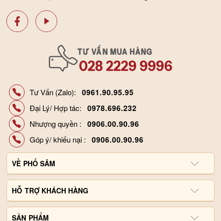
Tư Vấn (Zalo):
0961.90.95.95
Đại Lý/ Hợp tác:
0978.696.232
Nhượng quyền :
0906.00.90.96
Góp ý/ khiếu nại :
0906.00.90.96
VỀ
PHỐ SÂM
Giới thiệu công ty
HỖ
TRỢ KHÁCH HÀNG
Hợp tác đại lý
Chính sách và quy định
SẢN
Liên hệ, góp ý
PHẨM