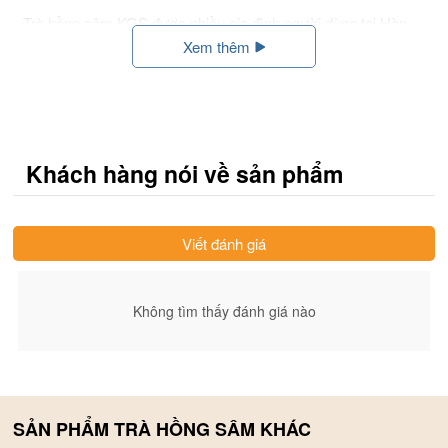
Trà hồng sâm KGS được nhiều gia đình người dùng tại Hàn
Quốc xem như một thức uống thường ngày, sử dụng đều đặn
Xem thêm
để đảm bảo sức khỏe cho các thành viên trong gia đình. Hơn
nữa, còn có thể gắn kết tình cảm khi ngồi quây quần bên nhau,
thư giãn cùng thưởng thức trà hồng sâm.
Khách hàng nói về sản phẩm
Viết đánh giá
Không tìm thấy đánh giá nào
SẢN PHẨM TRÀ HỒNG SÂM KHÁC