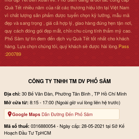
Quà Tết nhiều năm của rất các thương hiệu lớn tại Việt Nam
vì chất lượng sản phẩm được tuyển chọn kỹ lưỡng, mẫu mã
đẹp và sang trọng , giá cả hợp lý, giao hàng đúng hẹn tận nơi,
quy cách đóng gói đẹp mắt, chỉn chu cùng tính thẩm mỹ cao.
Phố Sâm tự tin đem đến dịch vụ Quà Tết tốt nhất cho khách
hàng. Lựa chọn chúng tôi, quý khách sẽ được hài lòng.
Pass
:200789
CÔNG TY TNHH TM DV PHỐ SÂM
Địa chỉ:
30 Bế Văn Đàn, Phường Tân Bình , TP Hồ Chí Minh
Mở cửa từ:
8:15 - 17:00
(Ngoài giờ vui lòng liên hệ trước)
Google Maps
Dẫn Đường Đến Phố Sâm
Mã số thuế:
0316880054 - Ngày cấp: 28-05-2021 tại Sở Kế
Hoạch Đầu Tư TpHCM