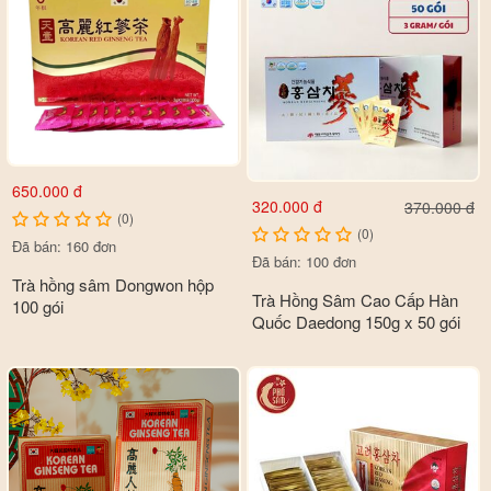
- Cải thiện chứng rối loạn kinh nguyệt, đau bụng kinh, chu kì
kinh không đều ảnh hưởng đến việc thụ thai…
650.000 đ
320.000 đ
370.000 đ
(0)
(0)
Đã bán: 160 đơn
Đã bán: 100 đơn
Trà hồng sâm Dongwon hộp
Trà Hồng Sâm Cao Cấp Hàn
100 gói
Quốc Daedong 150g x 50 gói
Đối tượng sử dụng
-
Trà hồng sâm
dễ dàng sử dụng với nhiều đối tượng, nhất là
người lớn tuổi, thích thưởng thức trà như một thú vui, vừa đảm