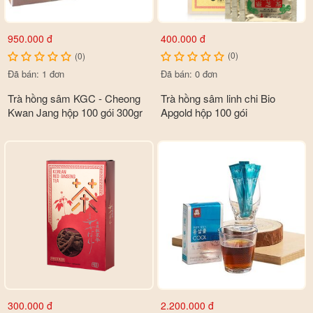
400.000 đ
950.000 đ
(0)
(0)
Đã bán: 0 đơn
Đã bán: 1 đơn
Trà hồng sâm linh chi Bio
Trà hồng sâm KGC - Cheong
Apgold hộp 100 gói
Kwan Jang hộp 100 gói 300gr
Cách bảo quản
- Bảo quản nơi thoáng mát, khô ráo, tránh tiếp xúc với nơi có
nhiệt độ cao hoặc ánh mặt trời chiếu qua.
- Tránh xa tầm tay của trẻ nhỏ.
300.000 đ
2.200.000 đ