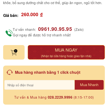
khỏe, bổ sung dưỡng chất cho cơ thể, giúp ăn ngon, ngủ tốt hơn.
260.000
₫
Giá bán:
0961.90.95.95
Tư vấn nhanh:
(Zalo)
Gọi ngay để được hỗ trợ nhanh nhất!
MUA NGAY
(Nhận tại cửa hàng hoặc giao tận nhà)
Mua hàng nhanh bằng 1 click chuột
Mua Nhanh
028.2229.9996
Tư vấn & Mua hàng
(8:15-17:00)