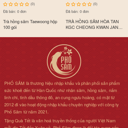
(0)
(0)
Đã bán: 0 đơn
Đã bán: 0 đơn
Trà hồng sâm Taewoong hộp
TRÀ HỒNG SÂM HÒA TAN
100 gói
KGC CHEONG KWAN JANG
TEA COOL 100 GÓI
PHỐ SÂM là thương hiệu nhập khẩu và phân phối sản phẩm
sức khoẻ đến từ Hàn Quốc như nhân sâm, hồng sâm, nấm
linh chi, tinh dầu thông đỏ, an cung ngưu hoàng, có mặt từ
2012 đi vào hoạt động nhập khẩu chuyên nghiệp với công ty
Phố Sâm từ năm 2021.
Tặng Quà Tết là văn hoá truyền thống của người Việt Nam
mỗi dịp Tết đến Xuân về. Phố Sâm đang là đối tác cung cấp