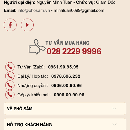
Người đại diện:
Nguyễn Minh Tuấn -
Chức vụ:
Giám Đốc
Email:
info@phosam.vn
- minhtuan0099@gmail.com
Tư Vấn (Zalo):
0961.90.95.95
Đại Lý/ Hợp tác:
0978.696.232
Nhượng quyền :
0906.00.90.96
Góp ý/ khiếu nại :
0906.00.90.96
VỀ
PHỐ SÂM
Giới thiệu công ty
HỖ
TRỢ KHÁCH HÀNG