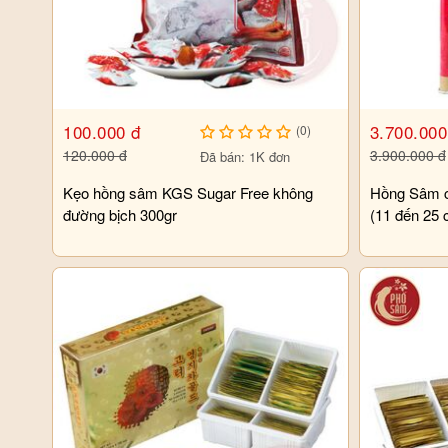
100.000 đ
3.700.000
(0)
120.000 đ
3.900.000 đ
Đã bán: 1K đơn
Kẹo hồng sâm KGS Sugar Free không
Hồng Sâm c
đường bịch 300gr
(11 đến 25 