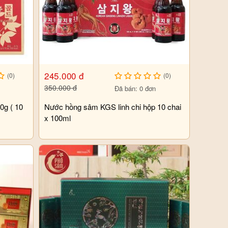
245.000 đ
(0)
(0)
350.000 đ
Đã bán: 0 đơn
0g ( 10
Nước hồng sâm KGS linh chi hộp 10 chai
x 100ml