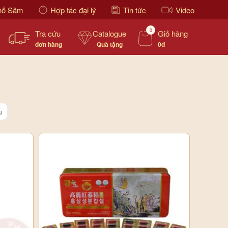
hố Sâm
Hợp tác đại lý
Tin tức
Video
0
Tra cứu
Catalogue
Giỏ hàng
đơn hàng
Quà tặng
0đ
u