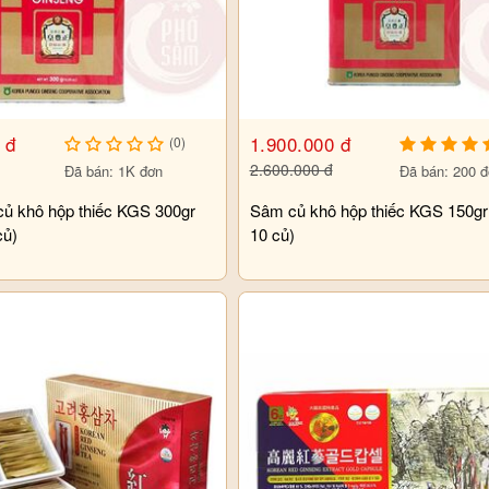
 đ
1.900.000 đ
(0)
2.600.000 đ
Đã bán: 1K đơn
Đã bán: 200 
ủ khô hộp thiếc KGS 300gr
Sâm củ khô hộp thiếc KGS 150gr
củ)
10 củ)