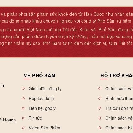
và phân phối sản phẩm sức khoẻ đến từ Hàn Quốc như nhân sâm, 
 hoạt động nhập khẩu chuyên nghiệp với công ty Phố Sâm từ năm
ng của người Việt Nam mỗi dịp Tết đến Xuân về. Phố Sâm đang là
t lượng sản phẩm được tuyển chọn kỹ lưỡng, mẫu mã đẹp và sang t
ng tính thẩm mỹ cao. Phố Sâm tự tin đem đến dịch vụ Quà Tết tốt
VỀ
PHỐ SÂM
HỖ
TRỢ KHÁ
nh
Giới thiệu công ty
Chính sách và
Hợp tác đại lý
Hình thức tha
Liên hệ, góp ý
Tra cứu đơn h
Tin tức
Chính sách vậ
Kế Hoạch
Video Sản Phẩm
Chính sách b