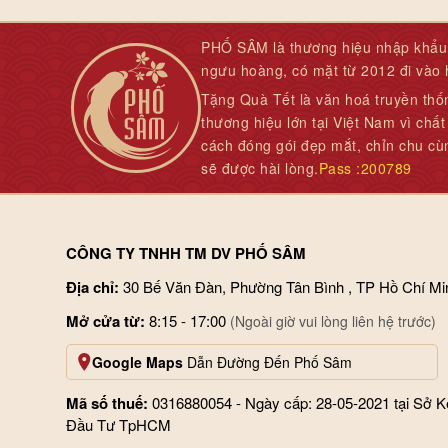
PHỐ SÂM là thương hiệu nhập khẩu 
ngưu hoàng, có mặt từ 2012 đi vào
Tặng Quà Tết là văn hoá truyền thố
thương hiệu lớn tại Việt Nam vì chấ
cách đóng gói đẹp mắt, chỉn chu cù
sẽ được hài lòng.
Pass :200789
CÔNG TY TNHH TM DV PHỐ SÂM
Địa chỉ:
30 Bế Văn Đàn, Phường Tân Bình , TP Hồ Chí Mi
Mở cửa từ:
8:15 - 17:00
(Ngoài giờ vui lòng liên hệ trước)
Google Maps
Dẫn Đường Đến Phố Sâm
Mã số thuế:
0316880054 - Ngày cấp: 28-05-2021 tại Sở 
Đầu Tư TpHCM