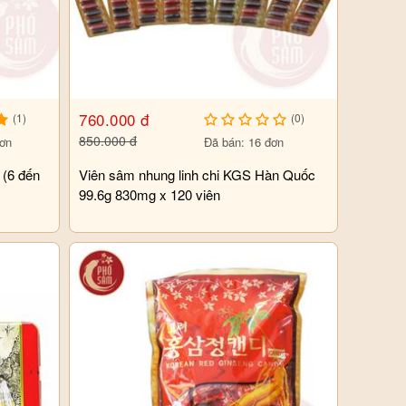
760.000 đ
(1)
(0)
850.000 đ
đơn
Đã bán: 16 đơn
 (6 đến
Viên sâm nhung linh chi KGS Hàn Quốc
99.6g 830mg x 120 viên