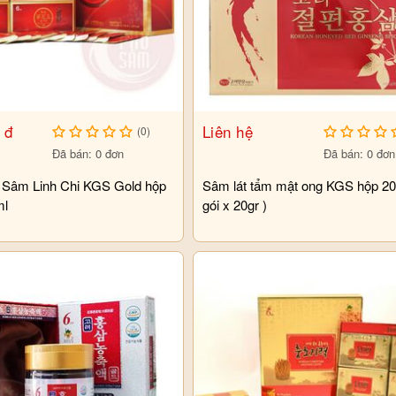
 đ
Liên hệ
(0)
Đã bán: 0 đơn
Đã bán: 0 đơn
Sâm Linh Chi KGS Gold hộp
Sâm lát tẩm mật ong KGS hộp 20
ml
gói x 20gr )