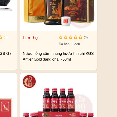
Liên hệ
(0)
(0)
Đã bán: 0 đơn
KGS G3
Nước hồng sâm nhung hươu linh chi KGS
Antler Gold dạng chai 750ml