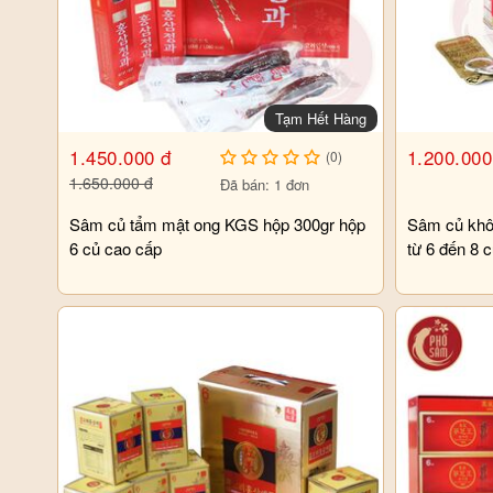
Tạm Hết Hàng
1.450.000 đ
1.200.000
(0)
1.650.000 đ
Đã bán: 1 đơn
Sâm củ tẩm mật ong KGS hộp 300gr hộp
Sâm củ khô 
6 củ cao cấp
từ 6 đến 8 