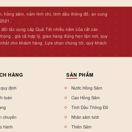
hồng sâm, nấm linh chi, tinh dầu thông đỏ, an cung
 2021.
 đối tác cung cấp Quà Tết nhiều năm của rất các
rọng , giá cả hợp lý, giao hàng đúng hẹn tận nơi, quy
 nhất cho khách hàng. Lựa chọn chúng tôi, quý khách
CH HÀNG
SẢN
PHẨM
 quy định
Nước Hồng Sâm
nh toán
Cao Hồng Sâm
àng
Tinh Dầu Thông Đỏ
n chuyển
Nhân sâm tươi
ảo hành
Thiên Sâm