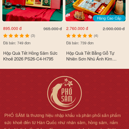
Hàng Cao Cấp
895.000 đ
2.760.000 đ
965.000 đ
2.900.000 đ
(3)
(4)
Đã bán: 749 đơn
Đã bán: 739 đơn
Hộp Quà Tết Hồng Sâm Sức
Hộp Quà Tết Bằng Gỗ Tự
Khoẻ 2026 PS26-C4-H795
Nhiên Sơn Nhũ Ánh Kim
Premium Cao Cấp 2026 PS26-
B6-HQ2560
PHỐ SÂM là thương hiệu nhập khẩu và phân phối sản phẩm
sức khoẻ đến từ Hàn Quốc như nhân sâm, hồng sâm, nấm