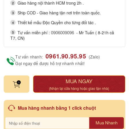
Giao hàng nội thành HCM trong 2h .
2
Ship COD - Giao hàng tận nơi trên toàn quốc.
3
Thiết kế mẫu Độc Quyền cho từng đối tác .
4
0906009096
Tư vấn miễn phí :
- Mr Tuấn ( 8-21h cả
5
T7, CN)
0961.90.95.95
Tư vấn nhanh:
(Zalo)
Gọi ngay để được hỗ trợ nhanh nhất!
MUA NGAY
(Nhận tại cửa hàng hoặc giao tận nhà)
Mua hàng nhanh bằng 1 click chuột
Mua Nhanh