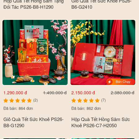
Hộp Quà Tết Hồng Sâm Tặng
Giỏ Quà Tết Sức Khoẻ PS26-
Đối Tác PS26-B8-H1290
B6-G2410
Bán Chạy
1.290.000 đ
2.150.000 đ
1.490.000 đ
2.380.000 đ
(2)
(7)
Đã bán: 864 đơn
Đã bán: 862 đơn
Giỏ Quà Tết Sức Khoẻ PS26-
Hộp Quà Tết Hồng Sâm Sức
B8-G1290
Khoẻ PS26-C7-H2050