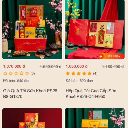
Bán Chạy
1.370.000 đ
1.050.000 đ
1.550.000 đ
1.160.000 đ
(0)
(4)
Đã bán: 840 đơn
Đã bán: 820 đơn
Giỏ Quà Tết Sức Khoẻ PS26-
Hộp Quà Tết Cao Cấp Sức
B8-G1370
Khoẻ PS26-C4-H950