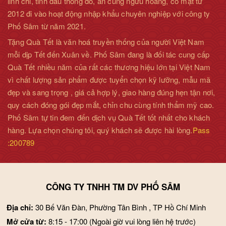
linh chi, tinh dầu thông đỏ, an cung ngưu hoàng, có mặt từ
2012 đi vào hoạt động nhập khẩu chuyên nghiệp với công ty
Phố Sâm từ năm 2021.
Tặng Quà Tết là văn hoá truyền thống của người Việt Nam
mỗi dịp Tết đến Xuân về. Phố Sâm đang là đối tác cung cấp
Quà Tết nhiều năm của rất các thương hiệu lớn tại Việt Nam
vì chất lượng sản phẩm được tuyển chọn kỹ lưỡng, mẫu mã
đẹp và sang trọng , giá cả hợp lý, giao hàng đúng hẹn tận nơi,
quy cách đóng gói đẹp mắt, chỉn chu cùng tính thẩm mỹ cao.
Phố Sâm tự tin đem đến dịch vụ Quà Tết tốt nhất cho khách
hàng. Lựa chọn chúng tôi, quý khách sẽ được hài lòng.
Pass
:200789
CÔNG TY TNHH TM DV PHỐ SÂM
Địa chỉ:
30 Bế Văn Đàn, Phường Tân Bình , TP Hồ Chí Minh
Mở cửa từ:
8:15 - 17:00
(Ngoài giờ vui lòng liên hệ trước)