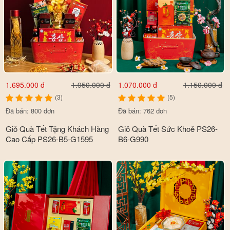
1.695.000 đ
1.070.000 đ
1.950.000 đ
1.150.000 đ
(3)
(5)
Đã bán: 800 đơn
Đã bán: 762 đơn
Giỏ Quà Tết Tặng Khách Hàng
Giỏ Quà Tết Sức Khoẻ PS26-
Cao Cấp PS26-B5-G1595
B6-G990