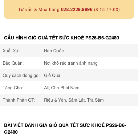
028.2229.9996
Tư vấn & Mua hàng
(8:15-17:00)
CẤU HÌNH GIỎ QUÀ TẾT SỨC KHOẺ PS26-B6-G2480
Xuất Xứ:
Hàn Quốc
Bảo Quản:
Nơi khô ráo tránh ánh nắng
Quy cách đóng gói:
Giỏ Quà
Tặng Cho:
All, Cho Phái Nam
Thành Phần QT:
Riệu & Yến, Sâm Lát, Trà Sâm
BÀI VIẾT ĐÁNH GIÁ GIỎ QUÀ TẾT SỨC KHOẺ PS26-B6-
G2480