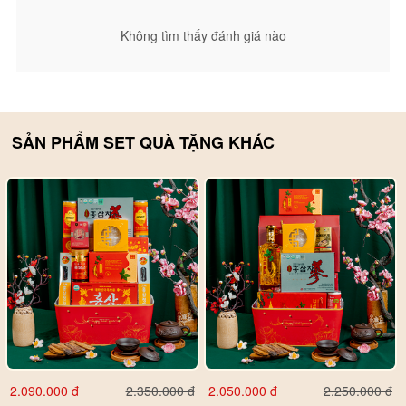
Không tìm thấy đánh giá nào
SẢN PHẨM SET QUÀ TẶNG KHÁC
Hình ảnh thật tế Giỏ Quà Tết Sức Khoẻ PS26-B6-G2480 được
chụp tại Phố Sâm.
Xem toàn bộ Quà Tết tại Phố Sâm:
- Hộp Quà Tết:
https://phosam.vn/hop-qua-tet.html
- Giỏ Quà Tết :
https://phosam.vn/gio-qua-tet.html
- Toàn bộ Quà Tết tại Phố Sâm :
https://phosam.vn/qua-tang-
doi-tac.html
2.090.000 đ
2.050.000 đ
2.350.000 đ
2.250.000 đ