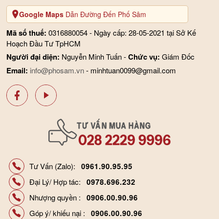
Google Maps
Dẫn Đường Đến Phố Sâm
Mã số thuế:
0316880054 - Ngày cấp: 28-05-2021 tại Sở Kế
Hoạch Đầu Tư TpHCM
Người đại diện:
Nguyễn Minh Tuấn -
Chức vụ:
Giám Đốc
Email:
info@phosam.vn
- minhtuan0099@gmail.com
Tư Vấn (Zalo):
0961.90.95.95
Đại Lý/ Hợp tác:
0978.696.232
Nhượng quyền :
0906.00.90.96
Góp ý/ khiếu nại :
0906.00.90.96