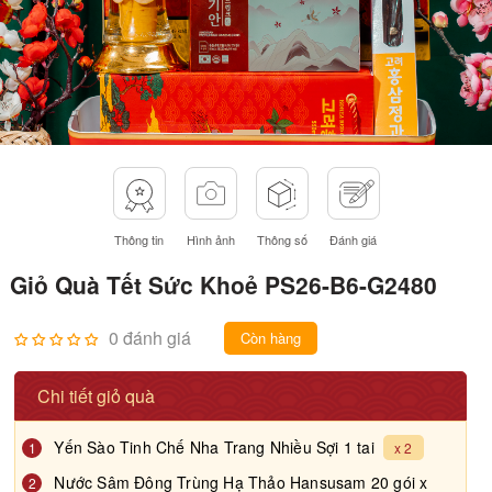
Thông tin
Hình ảnh
Thông số
Đánh giá
Giỏ Quà Tết Sức Khoẻ PS26-B6-G2480
0 đánh giá
Còn hàng
Chi tiết giỏ quà
Yến Sào Tinh Chế Nha Trang Nhiều Sợi 1 tai
1
x 2
Nước Sâm Đông Trùng Hạ Thảo Hansusam 20 gói x
2