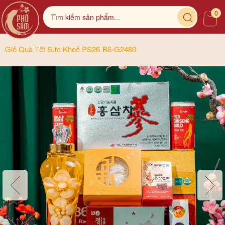
0
Giỏ Quà Tết Sức Khoẻ PS26-B6-G2480