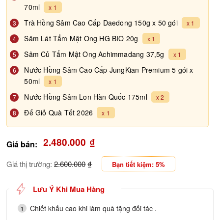
70ml
x 1
Trà Hồng Sâm Cao Cấp Daedong 150g x 50 gói
3
x 1
Sâm Lát Tẩm Mật Ong HG BIO 20g
4
x 1
Sâm Củ Tẩm Mật Ong Achimmadang 37,5g
5
x 1
Nước Hồng Sâm Cao Cấp JungKian Premium 5 gói x
6
50ml
x 1
Nước Hồng Sâm Lon Hàn Quốc 175ml
7
x 2
Đế Giỏ Quà Tết 2026
8
x 1
2.480.000
₫
Giá bán:
Giá thị trường:
2.600.000
₫
Bạn tiết kiệm: 5%
Lưu Ý Khi Mua Hàng
Chiết khấu cao khi làm quà tặng đối tác .
1