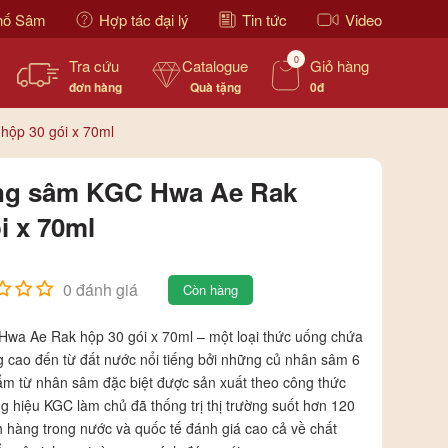
hố Sâm
Hợp tác đại lý
Tin tức
Video
0
Tra cứu
Catalogue
Giỏ hàng
đơn hàng
Quà tặng
0đ
ộp 30 gói x 70ml
g sâm KGC Hwa Ae Rak
i x 70ml
0 đánh giá
Còn hàng
a Ae Rak hộp 30 gói x 70ml – một loại thức uống chứa
 cao đến từ đất nước nổi tiếng bởi những củ nhân sâm 6
ẩm từ nhân sâm đặc biệt được sản xuất theo công thức
g hiệu KGC làm chủ đã thống trị thị trường suốt hơn 120
hàng trong nước và quốc tế đánh giá cao cả về chất