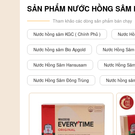
- Duy trì sự dẻo dai của cơ thể, chống lại quá trình lão h
SẢN PHẨM NƯỚC HỒNG SÂM K
gây nên các vết nám, tàn nhang trên da.
Tham khảo các dòng sản phẩm bán chạy
- Kích thích hoạt động của hệ thống thần kinh, giúp tinh t
khả năng tập trung cao.
Nước hồng sâm KGC ( Chính Phủ )
Nước Hồ
- Cải thiện tình trạng suy nhược cơ thể, yếu sinh lý, giúp 
Nước hồng sâm Bio Apgold
Nước Hồng Sâm 
Nước Hồng Sâm Hansusam
Nước Hồng Sâm
Nước Hồng Sâm Đông Trùng
Nước hồng sâm