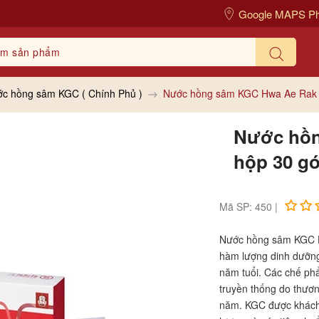
Google MAPS P
c hồng sâm KGC ( Chính Phủ )
Nước hồng sâm KGC Hwa Ae Rak h
Nước hồn
hộp 30 gó
Mã SP: 450 |
Nước hồng sâm KGC Hw
hàm lượng dinh dưỡng
năm tuổi. Các chế ph
truyền thống do thươn
năm. KGC được khách 