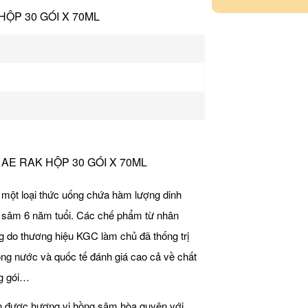
ỘP 30 GÓI X 70ML
AE RAK HỘP 30 GÓI X 70ML
một loại thức uống chứa hàm lượng dinh
n sâm 6 năm tuổi. Các chế phẩm từ nhân
g do thương hiệu KGC làm chủ đã thống trị
ng nước và quốc tế đánh giá cao cả về chất
ng gói…
n được hương vị hồng sâm hòa quyện với