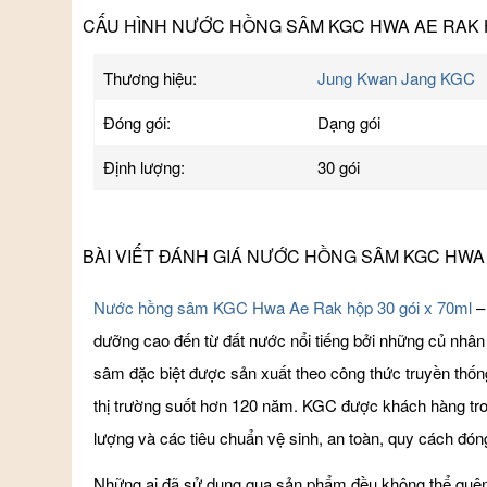
CẤU HÌNH NƯỚC HỒNG SÂM KGC HWA AE RAK H
Thương hiệu:
Jung Kwan Jang KGC
Đóng gói:
Dạng gói
Định lượng:
30 gói
BÀI VIẾT ĐÁNH GIÁ NƯỚC HỒNG SÂM KGC HWA 
Nước hồng sâm KGC Hwa Ae Rak hộp 30 gói x 70ml
– 
dưỡng cao đến từ đất nước nổi tiếng bởi những củ nhâ
sâm đặc biệt được sản xuất theo công thức truyền thốn
thị trường suốt hơn 120 năm. KGC được khách hàng tro
lượng và các tiêu chuẩn vệ sinh, an toàn, quy cách đó
Những ai đã sử dụng qua sản phẩm đều không thể quê