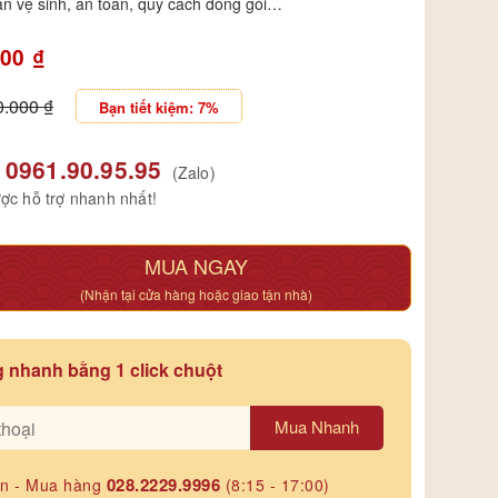
ẩn vệ sinh, an toàn, quy cách đóng gói…
000
₫
0.000
₫
Bạn tiết kiệm: 7%
0961.90.95.95
(Zalo)
ợc hỗ trợ nhanh nhất!
MUA NGAY
(Nhận tại cửa hàng hoặc giao tận nhà)
 nhanh bằng 1 click chuột
Mua Nhanh
028.2229.9996
ấn - Mua hàng
(8:15 - 17:00)