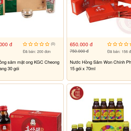
 sâm KGC để tăng cường sức khỏe, từ trẻ
ng cho từng đối tượng cần điều chỉnh phù
hi xử dụng.
ng giúp cân bằng nội tiết và chăm sóc toàn
000 đ
650.000 đ
(0)
750.000 đ
Đã bán: 200 đơn
Đã bán: 156 
ồng sâm mật ong KGC Cheong
Nước Hồng Sâm Won Chính P
ng 30 gói
15 gói x 70ml