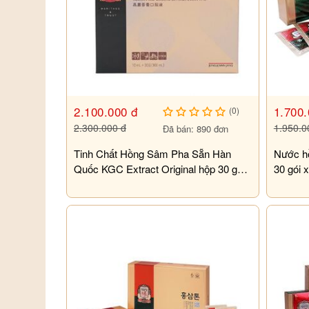
2.100.000 đ
1.700.
(0)
2.300.000 đ
1.950.0
Đã bán: 890 đơn
Tinh Chất Hồng Sâm Pha Sẵn Hàn
Nước h
Quốc KGC Extract Original hộp 30 gói
30 gói 
x 10ml
Đối tượng sử dụng
- Những người làm việc với cường độ cao, sử dụng
Nướ
việc tái tạo năng lượng, thích ứng nhanh với môi trường