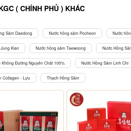
óa, cải thiện làn da, ức chế sự rối loạn sắc tố
GC ( CHÍNH PHỦ ) KHÁC
hần luôn ở trạng thái thoải mái, thư giãn,
ng Sâm Daedong
Nước hồng sâm Pocheon
Nước hồn
bổ gan, lợi phổi, giải nhiệt hiệu quả
Jung Kian
Nước hồng sâm Taewoong
Nước Hồng Sâ
 Không Đường Nguyên Chất 100%
Nước Hồng Sâm Linh Chi
 Collagen - Lựu
Thạch Hồng Sâm