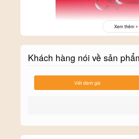
Xem thêm
Khách hàng nói về sản phẩ
Công dụng
Viết đánh giá
- Bổ sung nguồn năng lượng tích cực cho cơ thể, là ng
dưỡng chất quan trọng, hỗ trợ ngăn ngừa sự phát triển 
- Giúp ổn định lượng đường và cholesterol trong máu. 
đường và tim mạch.