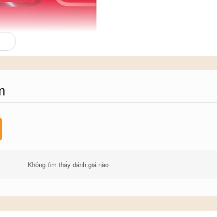
m
uồn dinh dưỡng quý giá với các thành phần
của các tế bào ung thư.
Không tìm thấy đánh giá nào
Ngăn ngừa các biến chứng của bệnh đái tháo