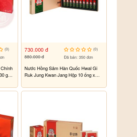
730.000 đ
(0)
(0)
880.000 đ
đơn
Đã bán: 350 đơn
 Chính
Nước Hồng Sâm Hàn Quốc Hwal Gi
0 gói
Ruk Jung Kwan Jang Hộp 10 ống x
20ml