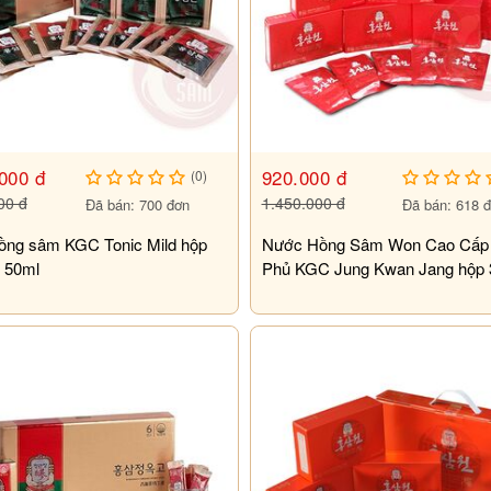
000 đ
920.000 đ
(0)
00 đ
1.450.000 đ
Đã bán: 700 đơn
Đã bán: 618 
ồng sâm KGC Tonic Mild hộp
Nước Hồng Sâm Won Cao Cấp
x 50ml
Phủ KGC Jung Kwan Jang hộp 3
x 70ml
c hồng sâm KGC
sẽ có tác dụng rất tốt cho
.