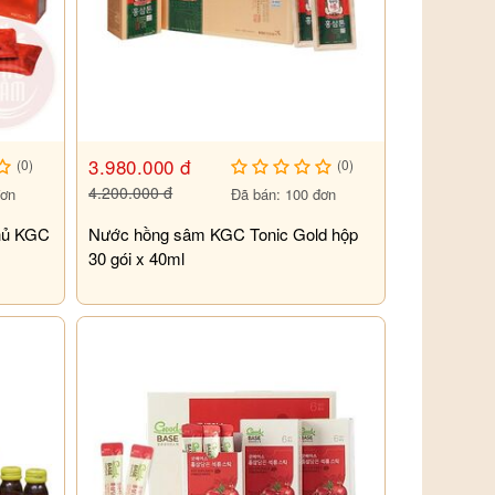
3.980.000 đ
(0)
(0)
4.200.000 đ
đơn
Đã bán: 100 đơn
hủ KGC
Nước hồng sâm KGC Tonic Gold hộp
30 gói x 40ml