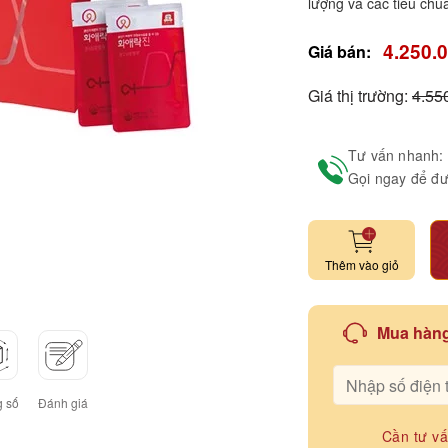
lượng và các tiêu chu
4.250.
Giá bán:
Giá thị trường:
4.55
Tư vấn nhanh:
Gọi ngay để đư
Thêm vào giỏ
Mua hàng
 số
Đánh giá
Cần tư v