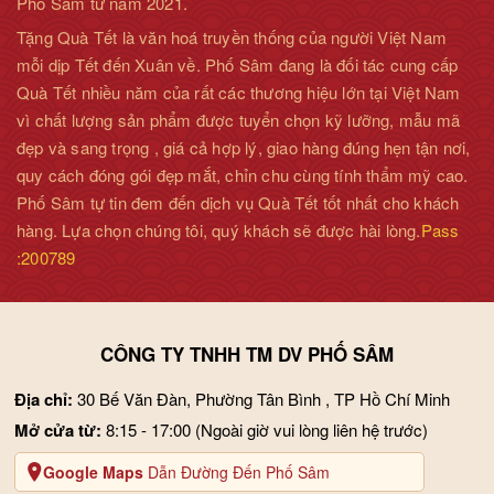
Phố Sâm từ năm 2021.
Tặng Quà Tết là văn hoá truyền thống của người Việt Nam
mỗi dịp Tết đến Xuân về. Phố Sâm đang là đối tác cung cấp
Quà Tết nhiều năm của rất các thương hiệu lớn tại Việt Nam
vì chất lượng sản phẩm được tuyển chọn kỹ lưỡng, mẫu mã
đẹp và sang trọng , giá cả hợp lý, giao hàng đúng hẹn tận nơi,
quy cách đóng gói đẹp mắt, chỉn chu cùng tính thẩm mỹ cao.
Phố Sâm tự tin đem đến dịch vụ Quà Tết tốt nhất cho khách
hàng. Lựa chọn chúng tôi, quý khách sẽ được hài lòng.
Pass
:200789
CÔNG TY TNHH TM DV PHỐ SÂM
Địa chỉ:
30 Bế Văn Đàn, Phường Tân Bình , TP Hồ Chí Minh
Mở cửa từ:
8:15 - 17:00
(Ngoài giờ vui lòng liên hệ trước)
Google Maps
Dẫn Đường Đến Phố Sâm