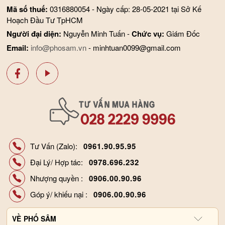
Mã số thuế:
0316880054 - Ngày cấp: 28-05-2021 tại Sở Kế
Hoạch Đầu Tư TpHCM
Người đại diện:
Nguyễn Minh Tuấn -
Chức vụ:
Giám Đốc
Email:
info@phosam.vn
- minhtuan0099@gmail.com
Tư Vấn (Zalo):
0961.90.95.95
Đại Lý/ Hợp tác:
0978.696.232
Nhượng quyền :
0906.00.90.96
Góp ý/ khiếu nại :
0906.00.90.96
VỀ
PHỐ SÂM