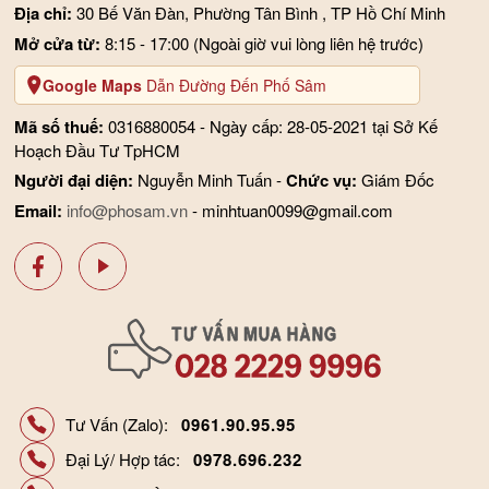
Địa chỉ:
30 Bế Văn Đàn, Phường Tân Bình , TP Hồ Chí Minh
Mở cửa từ:
8:15 - 17:00
(Ngoài giờ vui lòng liên hệ trước)
Google Maps
Dẫn Đường Đến Phố Sâm
Mã số thuế:
0316880054 - Ngày cấp: 28-05-2021 tại Sở Kế
Hoạch Đầu Tư TpHCM
Người đại diện:
Nguyễn Minh Tuấn -
Chức vụ:
Giám Đốc
Email:
info@phosam.vn
- minhtuan0099@gmail.com
Tư Vấn (Zalo):
0961.90.95.95
Đại Lý/ Hợp tác:
0978.696.232