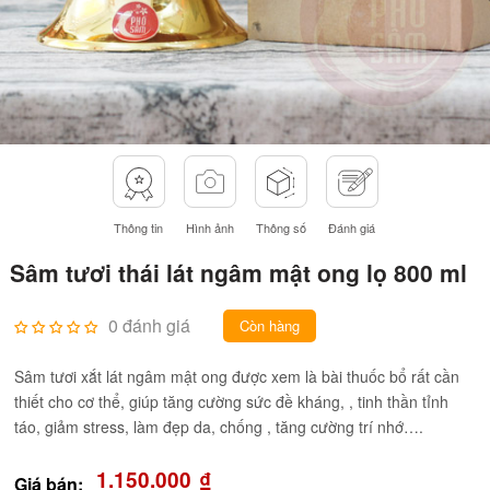
Thông tin
Hình ảnh
Thông số
Đánh giá
Sâm tươi thái lát ngâm mật ong lọ 800 ml
0 đánh giá
Còn hàng
Sâm tươi xắt lát ngâm mật ong được xem là bài thuốc bổ rất cần
thiết cho cơ thể, giúp tăng cường sức đề kháng, , tinh thần tỉnh
táo, giảm stress, làm đẹp da, chống , tăng cường trí nhớ….
1.150.000
₫
Giá bán: