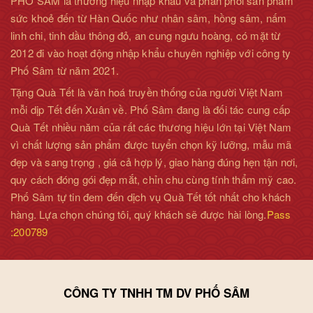
PHỐ SÂM là thương hiệu nhập khẩu và phân phối sản phẩm
sức khoẻ đến từ Hàn Quốc như nhân sâm, hồng sâm, nấm
linh chi, tinh dầu thông đỏ, an cung ngưu hoàng, có mặt từ
2012 đi vào hoạt động nhập khẩu chuyên nghiệp với công ty
Phố Sâm từ năm 2021.
Tặng Quà Tết là văn hoá truyền thống của người Việt Nam
mỗi dịp Tết đến Xuân về. Phố Sâm đang là đối tác cung cấp
Quà Tết nhiều năm của rất các thương hiệu lớn tại Việt Nam
vì chất lượng sản phẩm được tuyển chọn kỹ lưỡng, mẫu mã
đẹp và sang trọng , giá cả hợp lý, giao hàng đúng hẹn tận nơi,
quy cách đóng gói đẹp mắt, chỉn chu cùng tính thẩm mỹ cao.
Phố Sâm tự tin đem đến dịch vụ Quà Tết tốt nhất cho khách
hàng. Lựa chọn chúng tôi, quý khách sẽ được hài lòng.
Pass
:200789
CÔNG TY TNHH TM DV PHỐ SÂM