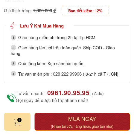
Giá thị trường:
1.300.000
₫
Bạn tiết kiệm: 12%
Lưu Ý Khi Mua Hàng
Giao hàng miễn phí trong 2h tại Tp.HCM
1
Giao hàng tận nơi trên toàn quốc. Ship COD - Giao
2
hàng
Quà tặng kèm: Kẹo sâm hàn quốc .
3
028 222 99996
Tư vấn miễn phí :
( 8-21h cả T7, CN)
4
0961.90.95.95
Tư vấn nhanh:
(Zalo)
Gọi ngay để được hỗ trợ nhanh nhất!
MUA NGAY
(Nhận tại cửa hàng hoặc giao tận nhà)