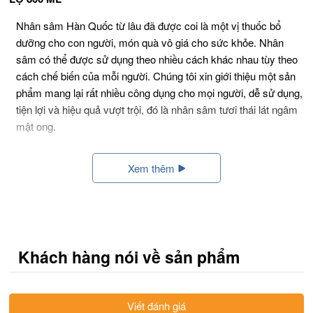
Nhân sâm Hàn Quốc từ lâu đã được coi là một vị thuốc bổ
dưỡng cho con người, món quà vô giá cho sức khỏe. Nhân
sâm có thể được sử dụng theo nhiều cách khác nhau tùy theo
cách chế biến của mỗi người. Chúng tôi xin giới thiệu một sản
phẩm mang lại rất nhiều công dụng cho mọi người, dễ sử dụng,
tiện lợi và hiệu quả vượt trội, đó là nhân sâm tươi thái lát ngâm
mật ong.
Xem thêm
Nhân sâm tươi thái lát ngâm mật ong – bí quyết sống khỏe
mỗi ngày
Nhân sâm tươi thái lát ngâm mật ong lọ 800 ml
Khách hàng nói về sản phẩm
Từ những củ nhân sâm được trồng và chăm sóc nhiều năm và
mật ong nguyên chất qua bàn tay chế biến của những nghệ
nhân sẽ cho ra đời vị thuốc vô cùng quý giá cho sức khỏe con
Viết đánh giá
người, đó là nhân sâm tươi thái lát ngâm mật ong. Sản phẩm