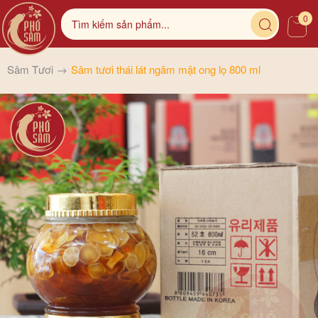
0
Sâm Tươi
Sâm tươi thái lát ngâm mật ong lọ 800 ml