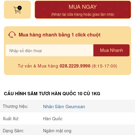
MUA NGAY
(Nhận tại cửa hàng hoặc giao tận nhà)
Mua hàng nhanh bằng 1 click chuột
Mua Nhanh
028.2229.9996
Tư vấn & Mua hàng
(8:15-17:00)
CẤU HÌNH SÂM TƯƠI HÀN QUỐC 10 CỦ 1KG
Thương hiệu:
Nhân Sâm Geumsan
Xuất Xứ:
Hàn Quốc
Dạng Sâm:
Ngâm mật ong