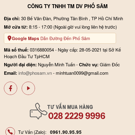
CÔNG TY TNHH TM DV PHỐ SÂM
Địa chỉ:
30 Bế Văn Đàn, Phường Tân Bình , TP Hồ Chí Minh
Mở cửa từ:
8:15 - 17:00
(Ngoài giờ vui lòng liên hệ trước)
Google Maps
Dẫn Đường Đến Phố Sâm
Mã số thuế:
0316880054 - Ngày cấp: 28-05-2021 tại Sở Kế
Hoạch Đầu Tư TpHCM
Người đại diện:
Nguyễn Minh Tuấn -
Chức vụ:
Giám Đốc
Email:
info@phosam.vn
- minhtuan0099@gmail.com
Tư Vấn (Zalo):
0961.90.95.95