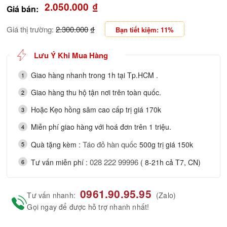
2.050.000
₫
Giá bán:
Giá thị trường:
2.300.000
₫
Bạn tiết kiệm: 11%
Lưu Ý Khi Mua Hàng
Giao hàng nhanh trong 1h tại Tp.HCM .
1
Giao hàng thu hộ tận nơi trên toàn quốc.
2
Hoặc Kẹo hồng sâm cao cấp trị giá 170k
3
Miễn phí giao hàng với hoá đơn trên 1 triệu.
4
Táo đỏ hàn quốc
Quà tặng kèm :
500g trị giá 150k
5
028 222 99996
Tư vấn miễn phí :
( 8-21h cả T7, CN)
6
0961.90.95.95
Tư vấn nhanh:
(Zalo)
Gọi ngay để được hỗ trợ nhanh nhất!