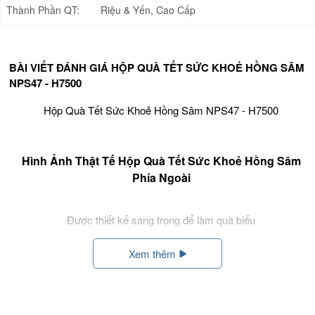
Thành Phần QT:
Riệu & Yến, Cao Cấp
BÀI VIẾT ĐÁNH GIÁ HỘP QUÀ TẾT SỨC KHOẺ HỒNG SÂM
NPS47 - H7500
Hộp Quà Tết Sức Khoẻ Hồng Sâm NPS47 - H7500
Hình Ảnh Thật Tế Hộp Quà Tết Sức Khoẻ Hồng Sâm
Phía Ngoài
Được thiết kế sang trọng để làm quà biếu
Xem thêm