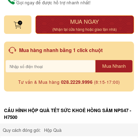
Gọi ngay để được hỗ trợ nhanh nhất!
MUA NGAY
(Nhận tại cửa hàng hoặc giao tận nhà)
Mua hàng nhanh bằng 1 click chuột
Mua Nhanh
028.2229.9996
Tư vấn & Mua hàng
(8:15-17:00)
CẤU HÌNH HỘP QUÀ TẾT SỨC KHOẺ HỒNG SÂM NPS47 -
H7500
Quy cách đóng gói:
Hộp Quà