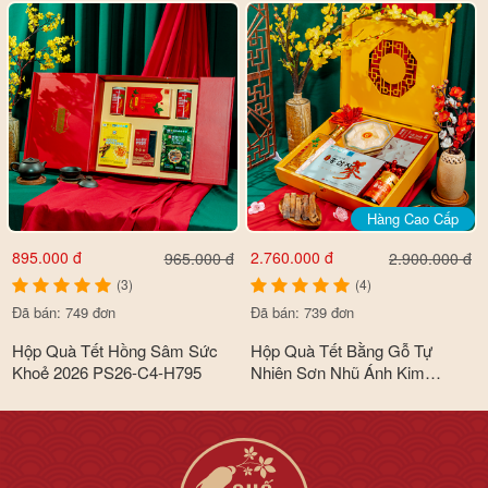
Hàng Cao Cấp
895.000 đ
2.760.000 đ
965.000 đ
2.900.000 đ
(3)
(4)
Đã bán: 749 đơn
Đã bán: 739 đơn
Hộp Quà Tết Hồng Sâm Sức
Hộp Quà Tết Bằng Gỗ Tự
Khoẻ 2026 PS26-C4-H795
Nhiên Sơn Nhũ Ánh Kim
Premium Cao Cấp 2026 PS26-
B6-HQ2560