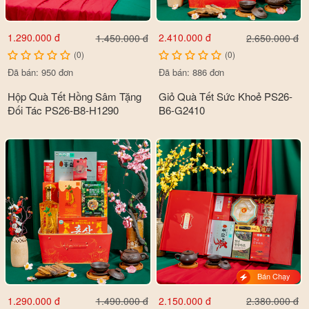
1.290.000 đ
2.410.000 đ
1.450.000 đ
2.650.000 đ
(0)
(0)
Đã bán: 950 đơn
Đã bán: 886 đơn
Hộp Quà Tết Hồng Sâm Tặng
Giỏ Quà Tết Sức Khoẻ PS26-
Đối Tác PS26-B8-H1290
B6-G2410
Bán Chạy
1.290.000 đ
2.150.000 đ
1.490.000 đ
2.380.000 đ