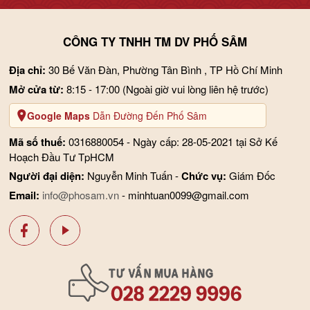
CÔNG TY TNHH TM DV PHỐ SÂM
Địa chỉ:
30 Bế Văn Đàn, Phường Tân Bình , TP Hồ Chí Minh
Mở cửa từ:
8:15 - 17:00
(Ngoài giờ vui lòng liên hệ trước)
Google Maps
Dẫn Đường Đến Phố Sâm
Mã số thuế:
0316880054 - Ngày cấp: 28-05-2021 tại Sở Kế
Hoạch Đầu Tư TpHCM
Người đại diện:
Nguyễn Minh Tuấn -
Chức vụ:
Giám Đốc
Email:
info@phosam.vn
- minhtuan0099@gmail.com