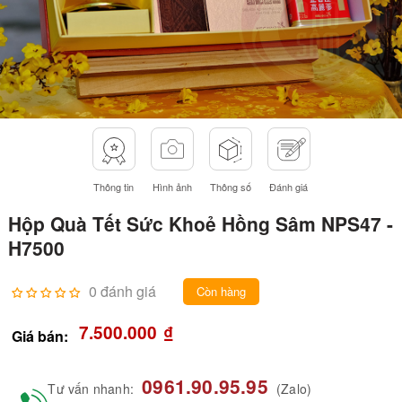
Thông tin
Hình ảnh
Thông số
Đánh giá
Hộp Quà Tết Sức Khoẻ Hồng Sâm NPS47 -
H7500
0 đánh giá
Còn hàng
7.500.000
₫
Giá bán:
0961.90.95.95
Tư vấn nhanh:
(Zalo)