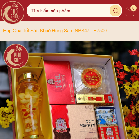
0
Hộp Quà Tết Sức Khoẻ Hồng Sâm NPS47 - H7500