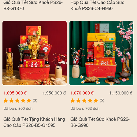
Giỏ Quà Tết Sức Khoẻ PS26-
Hộp Quà Tết Cao Cấp Sức
B8-G1370
Khoẻ PS26-C4-H950
1.695.000 đ
1.070.000 đ
1.950.000 đ
1.150.000 đ
(3)
(5)
Đã bán: 800 đơn
Đã bán: 762 đơn
Giỏ Quà Tết Tặng Khách Hàng
Giỏ Quà Tết Sức Khoẻ PS26-
Cao Cấp PS26-B5-G1595
B6-G990