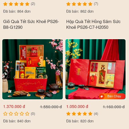
(2)
(7)
Đã bán: 864 đơn
Đã bán: 862 đơn
Giỏ Quà Tết Sức Khoẻ PS26-
Hộp Quà Tết Hồng Sâm Sức
B8-G1290
Khoẻ PS26-C7-H2050
Bán Chạy
1.370.000 đ
1.050.000 đ
1.550.000 đ
1.160.000 đ
(0)
(4)
Đã bán: 840 đơn
Đã bán: 820 đơn