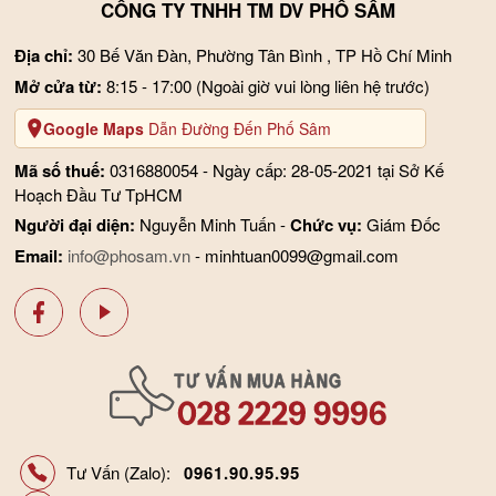
CÔNG TY TNHH TM DV PHỐ SÂM
Địa chỉ:
30 Bế Văn Đàn, Phường Tân Bình , TP Hồ Chí Minh
Mở cửa từ:
8:15 - 17:00
(Ngoài giờ vui lòng liên hệ trước)
Google Maps
Dẫn Đường Đến Phố Sâm
Mã số thuế:
0316880054 - Ngày cấp: 28-05-2021 tại Sở Kế
Hoạch Đầu Tư TpHCM
Người đại diện:
Nguyễn Minh Tuấn -
Chức vụ:
Giám Đốc
Email:
info@phosam.vn
- minhtuan0099@gmail.com
Tư Vấn (Zalo):
0961.90.95.95