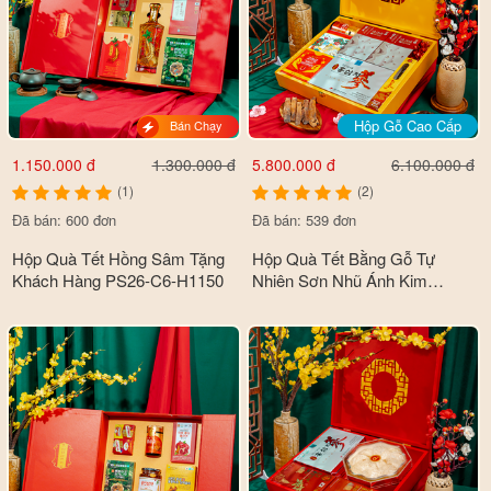
Hộp Gỗ Cao Cấp
Bán Chạy
1.150.000 đ
5.800.000 đ
1.300.000 đ
6.100.000 đ
(1)
(2)
Đã bán: 600 đơn
Đã bán: 539 đơn
Hộp Quà Tết Hồng Sâm Tặng
Hộp Quà Tết Bằng Gỗ Tự
Khách Hàng PS26-C6-H1150
Nhiên Sơn Nhũ Ánh Kim
Premium Cao Cấp PS26-B1-
HQ5500