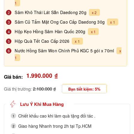
1
Sâm Khô Thái Lát Sẳn Daedong 20g
2
x 2
Sâm Củ Tẩm Mật Ong Cao Cấp Daedong 30g
3
x 1
Hộp Kẹo Hồng Sâm Hàn Quốc 200g
4
x 1
Hộp Quà Tết Cao Cấp 2026
5
x 1
Nước Hồng Sâm Won Chính Phủ KGC 5 gói x 70ml
6
x
1
1.990.000
₫
Giá bán:
Giá thị trường:
2.100.000
₫
Bạn tiết kiệm: 5%
Lưu Ý Khi Mua Hàng
Chiết khấu cao khi làm quà tặng đối tác .
1
Giao hàng Nhanh trong 2h tại Tp.HCM
2