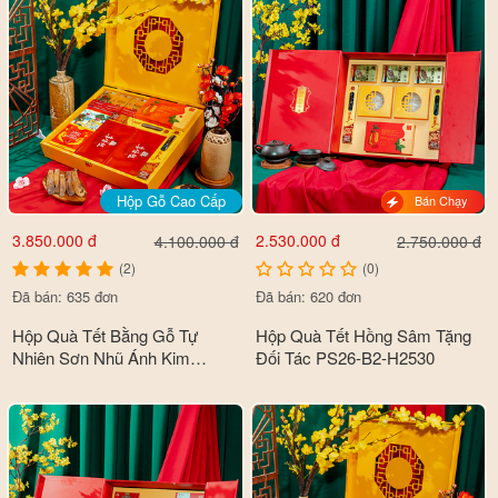
Hộp Gỗ Cao Cấp
Bán Chạy
3.850.000 đ
2.530.000 đ
4.100.000 đ
2.750.000 đ
(2)
(0)
Đã bán: 635 đơn
Đã bán: 620 đơn
Hộp Quà Tết Bằng Gỗ Tự
Hộp Quà Tết Hồng Sâm Tặng
Nhiên Sơn Nhũ Ánh Kim
Đối Tác PS26-B2-H2530
Premium Cao Cấp PS26-B2-
HQ3850