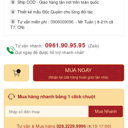
Ship COD - Giao hàng tận nơi trên toàn quốc
3
Thiết kế mẫu Độc Quyền cho từng đối tác .
4
0906009096
Tư vấn miễn phí :
- Mr Tuấn ( 8-21h cả
5
T7, CN)
0961.90.95.95
Tư vấn nhanh:
(Zalo)
Gọi ngay để được hỗ trợ nhanh nhất!
MUA NGAY
(Nhận tại cửa hàng hoặc giao tận nhà)
Mua hàng nhanh bằng 1 click chuột
Mua Nhanh
028.2229.9996
Tư vấn & Mua hàng
(8:15-17:00)