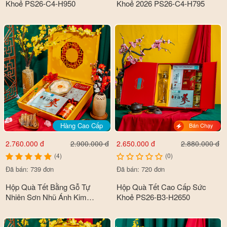
Khoẻ PS26-C4-H950
Khoẻ 2026 PS26-C4-H795
Hàng Cao Cấp
Bán Chạy
2.760.000 đ
2.650.000 đ
2.900.000 đ
2.880.000 đ
(4)
(0)
Đã bán: 739 đơn
Đã bán: 720 đơn
Hộp Quà Tết Bằng Gỗ Tự
Hộp Quà Tết Cao Cấp Sức
Nhiên Sơn Nhũ Ánh Kim
Khoẻ PS26-B3-H2650
Premium Cao Cấp 2026 PS26-
B6-HQ2560