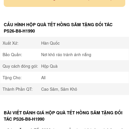
CẤU HÌNH HỘP QUÀ TẾT HỒNG SÂM TẶNG ĐỐI TÁC
PS26-B8-H1990
Xuất Xứ:
Hàn Quốc
Bảo Quản:
Nơi khô ráo tránh ánh nắng
Quy cách đóng gói:
Hộp Quà
Tặng Cho:
All
Thành Phần QT:
Cao Sâm, Sâm Khô
BÀI VIẾT ĐÁNH GIÁ HỘP QUÀ TẾT HỒNG SÂM TẶNG ĐỐI
TÁC PS26-B8-H1990