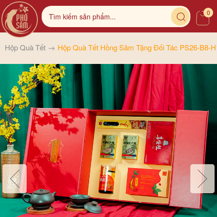
0
Hộp Quà Tết
Hộp Quà Tết Hồng Sâm Tặng Đối Tác PS26-B8-H