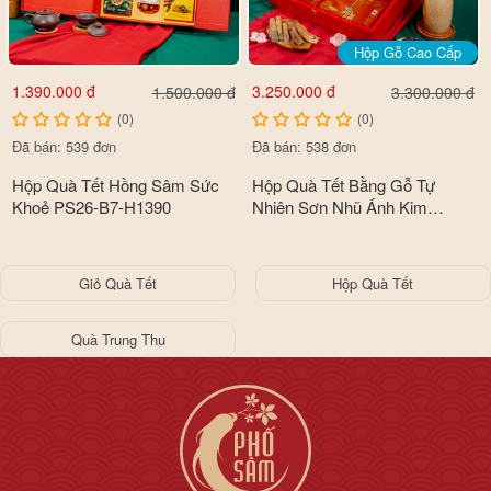
Hộp Gỗ Cao Cấp
1.390.000 đ
3.250.000 đ
1.500.000 đ
3.300.000 đ
(0)
(0)
Đã bán: 539 đơn
Đã bán: 538 đơn
Hộp Quà Tết Hồng Sâm Sức
Hộp Quà Tết Bằng Gỗ Tự
Khoẻ PS26-B7-H1390
Nhiên Sơn Nhũ Ánh Kim
Premium Cao Cấp PS26-B5-
HQ3150
Giỏ Quà Tết
Hộp Quà Tết
Quà Trung Thu