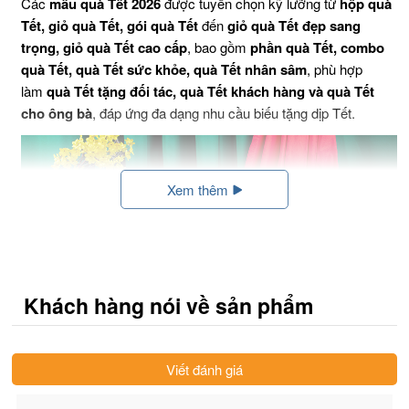
Các
mẫu quà Tết 2026
được tuyển chọn kỹ lưỡng từ
hộp quà
Tết, giỏ quà Tết, gói quà Tết
đến
giỏ quà Tết đẹp sang
trọng, giỏ quà Tết cao cấp
, bao gồm
phần quà Tết, combo
quà Tết, quà Tết sức khỏe, quà Tết nhân sâm
, phù hợp
làm
quà Tết tặng đối tác, quà Tết khách hàng và quà Tết
cho ông bà
, đáp ứng đa dạng nhu cầu biếu tặng dịp Tết.
Xem thêm
Khách hàng nói về sản phẩm
Viết đánh giá