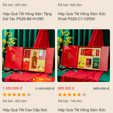
Đã bán: 950 đơn
Đã bán: 862 đơn
Hộp Quà Tết Hồng Sâm Tặng
Hộp Quà Tết Hồng Sâm Sức
Đối Tác PS26-B8-H1290
Khoẻ PS26-C7-H2050
Bán Chạy
1.050.000 đ
895.000 đ
1.160.000 đ
965.000 đ
(4)
(3)
Đã bán: 820 đơn
Đã bán: 749 đơn
Hộp Quà Tết Cao Cấp Sức
Hộp Quà Tết Hồng Sâm Sức