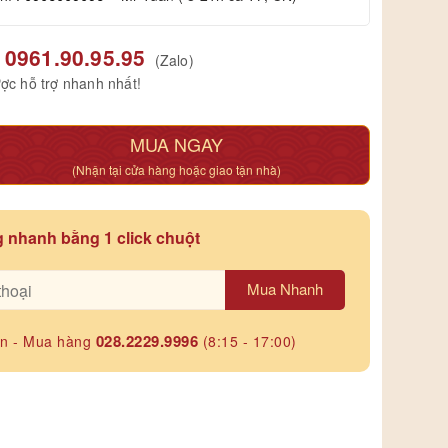
0961.90.95.95
(Zalo)
ợc hỗ trợ nhanh nhất!
MUA NGAY
(Nhận tại cửa hàng hoặc giao tận nhà)
 nhanh bằng 1 click chuột
Mua Nhanh
028.2229.9996
ấn - Mua hàng
(8:15 - 17:00)