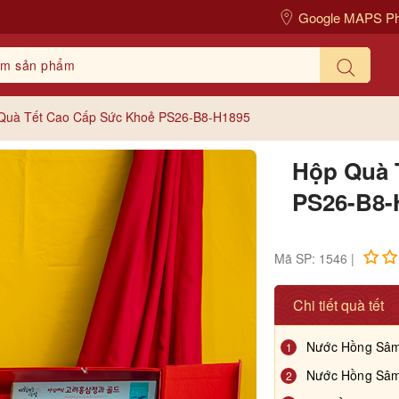
Google MAPS P
Quà Tết Cao Cấp Sức Khoẻ PS26-B8-H1895
Hộp Quà 
PS26-B8-
Mã SP: 1546 |
Chi tiết quà tết
Nước Hồng Sâm
1
Nước Hồng Sâm
2