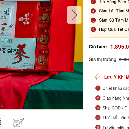
Trà Hồng Sâm 
3
Sâm Lát Tẩm M
4
Sâm Củ Tẩm M
5
Hộp Quà Tết C
6
1.895.
Giá bán:
Giá thị trường:
2.00
Lưu Ý Khi 
Chiết khấu cao
1
Giao hàng Nha
2
Ship COD - Gi
3
Thiết kế mẫu 
4
Tư vấn miễn p
5