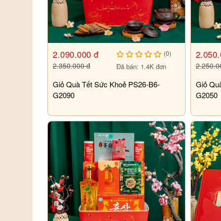
2.090.000 đ
2.050.
(0)
2.350.000 đ
2.250.0
Đã bán: 1.4K đơn
Giỏ Quà Tết Sức Khoẻ PS26-B6-
Giỏ Qu
G2090
G2050