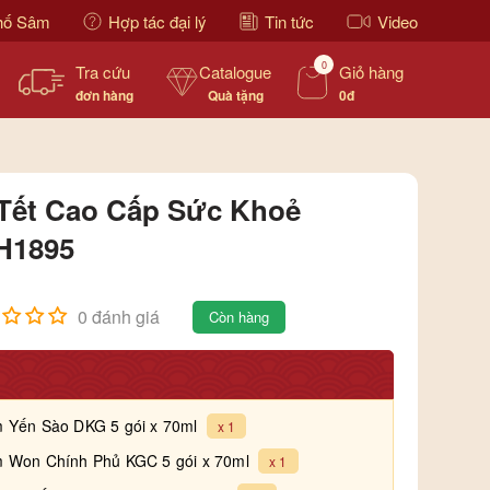
hố Sâm
Hợp tác đại lý
Tin tức
Video
0
Tra cứu
Catalogue
Giỏ hàng
đơn hàng
Quà tặng
0đ
Tết Cao Cấp Sức Khoẻ
H1895
0 đánh giá
Còn hàng
 Yến Sào DKG 5 gói x 70ml
x 1
 Won Chính Phủ KGC 5 gói x 70ml
x 1