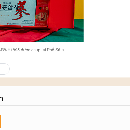
-B8-H1895 được chụp tại Phố Sâm.
m
a-tang-doi-tac.html