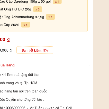
Cao Cấp Daedong 150g x 50 gói
x 1
ật Ong HG BIO 20g
x 3
ật Ong Achimmadang 37,5g
x 1
ao Cấp 2026
x 1
000
₫
0.000
₫
Bạn tiết kiệm: 5%
Mua Hàng
 khi làm quà tặng đối tác .
nh trong 2h tại Tp.HCM
ao hàng tận nơi trên toàn quốc
Độc Quyền cho từng đối tác .
0906009096
hí :
- Mr Tuấn ( 8-21h cả T7, CN)