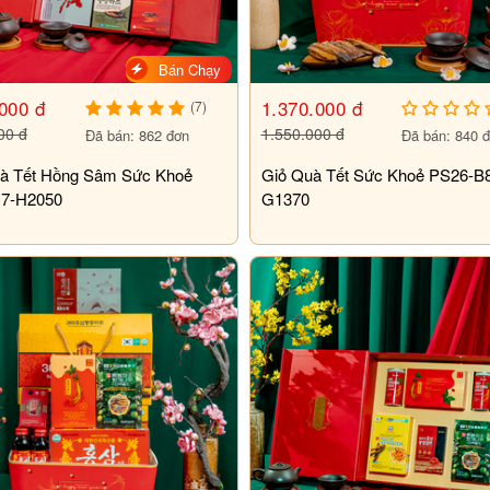
Bán Chạy
000 đ
1.370.000 đ
(7)
00 đ
1.550.000 đ
Đã bán: 862 đơn
Đã bán: 840 
à Tết Hồng Sâm Sức Khoẻ
Giỏ Quà Tết Sức Khoẻ PS26-B
7-H2050
G1370