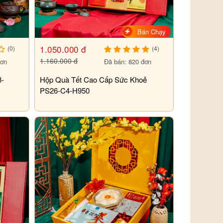
Bán Chạy
1.050.000 đ
(0)
(4)
1.160.000 đ
đơn
Đã bán: 820 đơn
8-
Hộp Quà Tết Cao Cấp Sức Khoẻ
PS26-C4-H950