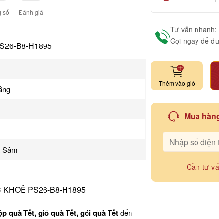
 số
Đánh giá
Tư vấn nhanh:
Gọi ngay để đư
S26-B8-H1895
Thêm vào giỏ
nắng
Mua hàng
rà Sâm
Cần tư v
C KHOẺ PS26-B8-H1895
ộp quà Tết, giỏ quà Tết, gói quà Tết
đến