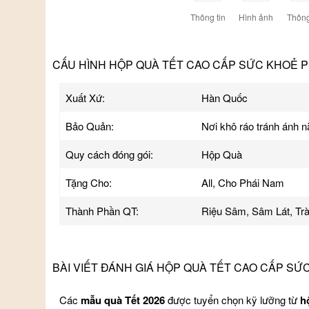
Thông tin
Hình ảnh
Thông
CẤU HÌNH HỘP QUÀ TẾT CAO CẤP SỨC KHOẺ P
Xuất Xứ:
Hàn Quốc
Bảo Quản:
Nơi khô ráo tránh ánh 
Quy cách đóng gói:
Hộp Quà
Tặng Cho:
All, Cho Phái Nam
Thành Phần QT:
Riệu Sâm, Sâm Lát, T
BÀI VIẾT ĐÁNH GIÁ HỘP QUÀ TẾT CAO CẤP SỨ
Các
mẫu quà Tết 2026
được tuyển chọn kỹ lưỡng từ
h