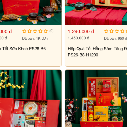
000 đ
1.290.000 đ
(0)
00 đ
1.450.000 đ
Đã bán: 1K đơn
Đã bán: 950 
à Tết Sức Khoẻ PS26-B6-
Hộp Quà Tết Hồng Sâm Tặng Đ
PS26-B8-H1290