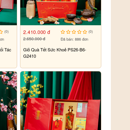
2.410.000 đ
(0)
(0)
2.650.000 đ
đơn
Đã bán: 886 đơn
ối Tác
Giỏ Quà Tết Sức Khoẻ PS26-B6-
G2410