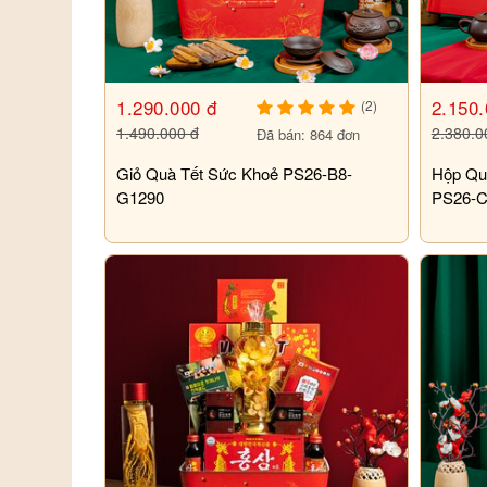
1.290.000 đ
2.150.
(2)
1.490.000 đ
2.380.0
Đã bán: 864 đơn
Giỏ Quà Tết Sức Khoẻ PS26-B8-
Hộp Qu
G1290
PS26-C