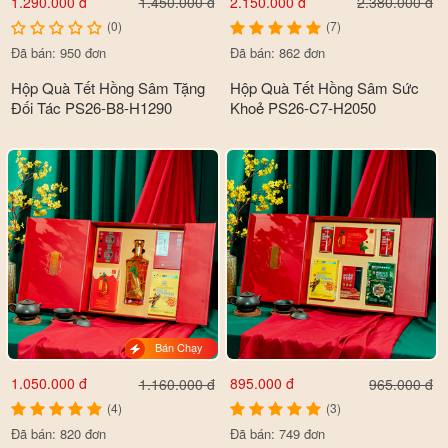
1.290.000 đ
2.150.000 đ
1.450.000 đ
2.380.000 đ
(0)
(7)
Đã bán: 950 đơn
Đã bán: 862 đơn
Hộp Quà Tết Hồng Sâm Tặng
Hộp Quà Tết Hồng Sâm Sức
Đối Tác PS26-B8-H1290
Khoẻ PS26-C7-H2050
Bán Chạy
1.050.000 đ
895.000 đ
1.160.000 đ
965.000 đ
(4)
(3)
Đã bán: 820 đơn
Đã bán: 749 đơn