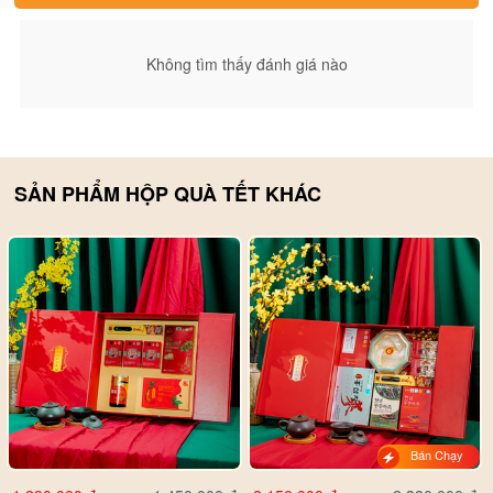
https://phosam.vn/gio-qua-tet.html
- Giỏ Quà Tết :
https://phosam.vn/qua-tang-
- Toàn bộ Quà Tết tại Phố Sâm :
Không tìm thấy đánh giá nào
doi-tac.html
SẢN PHẨM HỘP QUÀ TẾT KHÁC
Bán Chạy