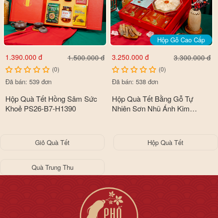
Hộp Gỗ Cao Cấp
1.390.000 đ
3.250.000 đ
1.500.000 đ
3.300.000 đ
(0)
(0)
Đã bán: 539 đơn
Đã bán: 538 đơn
Hộp Quà Tết Hồng Sâm Sức
Hộp Quà Tết Bằng Gỗ Tự
Khoẻ PS26-B7-H1390
Nhiên Sơn Nhũ Ánh Kim
Premium Cao Cấp PS26-B5-
HQ3150
Giỏ Quà Tết
Hộp Quà Tết
Quà Trung Thu