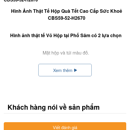
Hình Ảnh Thật Tế Hộp Quà Tết Cao Cấp Sức Khoẻ
CBS59-52-H2670
Hình ảnh thật tế Vỏ Hộp tại Phố Sâm có 2 lựa chọn
Mặt hộp và túi màu đỏ.
Cận cảnh mặt hộp đỏ .
Xem thêm
Mặt hộp và túi màu vàng.
Cận cảnh mặt hộp vàng.
Khách hàng nói về sản phẩm
Xem toàn bộ Quà Tết tại Phố Sâm:
https://phosam.vn/hop-qua-tet.html
- Hộp Quà Tết:
Viết đánh giá