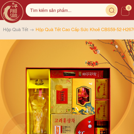
0
Hộp Quà Tết
Hộp Quà Tết Cao Cấp Sức Khoẻ CBS59-52-H267