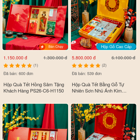
Hộp Gỗ Cao Cấp
Bán Chạy
1.150.000 đ
5.800.000 đ
1.300.000 đ
6.100.000 đ
(1)
(2)
Đã bán: 600 đơn
Đã bán: 539 đơn
Hộp Quà Tết Hồng Sâm Tặng
Hộp Quà Tết Bằng Gỗ Tự
Khách Hàng PS26-C6-H1150
Nhiên Sơn Nhũ Ánh Kim
Premium Cao Cấp PS26-B1-
HQ5500