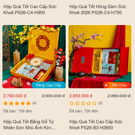
Hộp Quà Tết Cao Cấp Sức
Hộp Quà Tết Hồng Sâm Sức
Khoẻ PS26-C4-H950
Khoẻ 2026 PS26-C4-H795
Hàng Cao Cấp
Bán Chạy
2.760.000 đ
2.650.000 đ
2.900.000 đ
2.880.000 đ
(4)
(0)
Đã bán: 739 đơn
Đã bán: 720 đơn
Hộp Quà Tết Bằng Gỗ Tự
Hộp Quà Tết Cao Cấp Sức
Nhiên Sơn Nhũ Ánh Kim
Khoẻ PS26-B3-H2650
Premium Cao Cấp 2026 PS26-