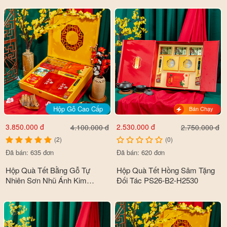
B6-HQ2560
Hộp Gỗ Cao Cấp
Bán Chạy
3.850.000 đ
2.530.000 đ
4.100.000 đ
2.750.000 đ
(2)
(0)
Đã bán: 635 đơn
Đã bán: 620 đơn
Hộp Quà Tết Bằng Gỗ Tự
Hộp Quà Tết Hồng Sâm Tặng
Nhiên Sơn Nhũ Ánh Kim
Đối Tác PS26-B2-H2530
Premium Cao Cấp PS26-B2-
HQ3850