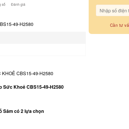
 số
Đánh giá
BS15-49-H2580
Cần tư v
C KHOẺ CBS15-49-H2580
ấp Sức Khoẻ CBS15-49-H2580
hố Sâm có 2 lựa chọn