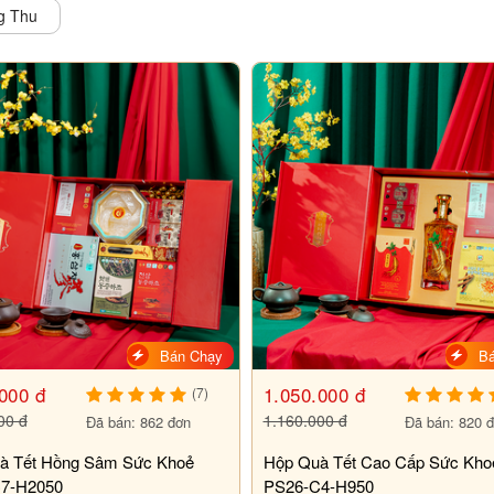
g Thu
Bán Chạy
B
000 đ
1.050.000 đ
(7)
00 đ
1.160.000 đ
Đã bán: 862 đơn
Đã bán: 820 
à Tết Hồng Sâm Sức Khoẻ
Hộp Quà Tết Cao Cấp Sức Kho
7-H2050
PS26-C4-H950