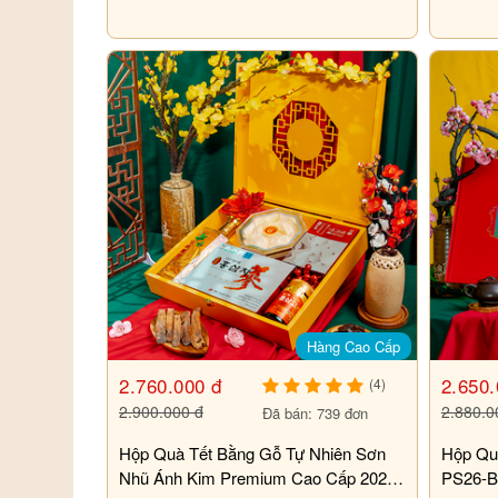
Hàng Cao Cấp
2.760.000 đ
2.650.
(4)
2.900.000 đ
2.880.0
Đã bán: 739 đơn
Hộp Quà Tết Bằng Gỗ Tự Nhiên Sơn
Hộp Qu
Nhũ Ánh Kim Premium Cao Cấp 2026
PS26-B