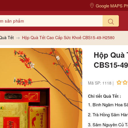
Google MAPS P
Quà Tết
Hộp Quà Tết Cao Cấp Sức Khoẻ CBS15-49-H2580
Hộp Quà 
CBS15-49
Mã SP: 1118 |
Chi tiết Quà Tết :
1. Bình Ngâm Hoa S
2. Trà Hồng Sâm Hà
3. Sâm Nguyên Củ 