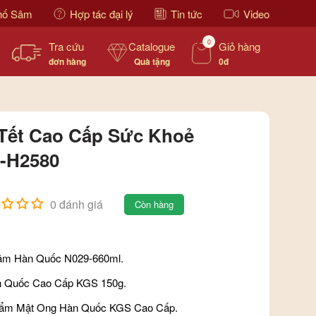
hố Sâm
Hợp tác đại lý
Tin tức
Video
0
Tra cứu
Catalogue
Giỏ hàng
đơn hàng
Quà tặng
0đ
Tết Cao Cấp Sức Khoẻ
-H2580
0 đánh giá
Còn hàng
âm Hàn Quốc N029-660ml.
n Quốc Cao Cấp KGS 150g.
Tẩm Mật Ong Hàn Quốc KGS Cao Cấp.