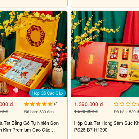
PS26-B2-HQ3850
Hộp Gỗ Cao Cấp
000 đ
1.390.000 đ
(2)
00 đ
1.500.000 đ
Đã bán: 539 đơn
Đã bán: 539 
à Tết Bằng Gỗ Tự Nhiên Sơn
Hộp Quà Tết Hồng Sâm Sức K
h Kim Premium Cao Cấp
PS26-B7-H1390
1-HQ5500