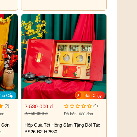
Cao Cấp
Bán Chạy
2.530.000 đ
(2)
(0)
2.750.000 đ
đơn
Đã bán: 620 đơn
n Sơn
Hộp Quà Tết Hồng Sâm Tặng Đối Tác
p
PS26-B2-H2530