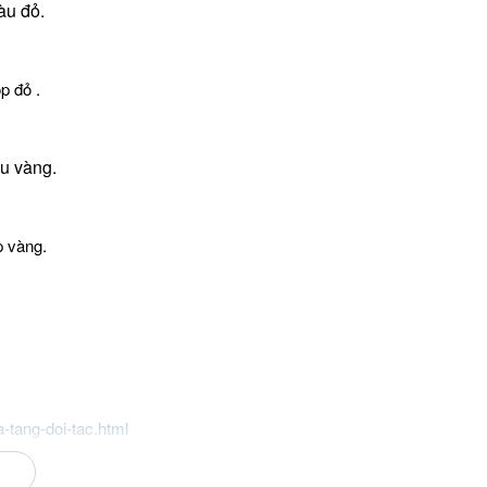
màu đỏ.
p đỏ .
u vàng.
 vàng.
-tang-doi-tac.html