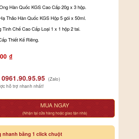
 Ong Hàn Quốc KGS Cao Cấp 20g x 3 hộp.
Hạ Thảo Hàn Quốc KGS Hộp 5 gói x 50ml.
 Tinh Chế Cao Cấp Loại 1 x 1 hộp 2 tai.
ấp Thiết Kế Riêng.
000
₫
0961.90.95.95
(Zalo)
ợc hỗ trợ nhanh nhất!
MUA NGAY
(Nhận tại cửa hàng hoặc giao tận nhà)
 nhanh bằng 1 click chuột