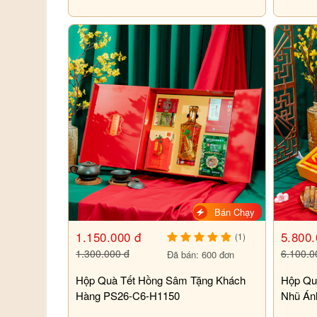
PS26-B6-HQ2560
Bán Chạy
1.150.000 đ
5.800.
(1)
1.300.000 đ
6.100.0
Đã bán: 600 đơn
Hộp Quà Tết Hồng Sâm Tặng Khách
Hộp Qu
Hàng PS26-C6-H1150
Nhũ Án
PS26-B