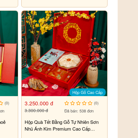
Hộp Gỗ Cao Cấp
3.250.000 đ
(0)
(0)
3.300.000 đ
đơn
Đã bán: 538 đơn
hoẻ
Hộp Quà Tết Bằng Gỗ Tự Nhiên Sơn
Nhũ Ánh Kim Premium Cao Cấp
PS26-B5-HQ3150