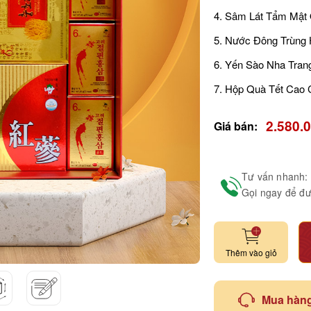
4. Sâm Lát Tẩm Mật
5. Nước Đông Trùng 
6. Yến Sào Nha Trang
7. Hộp Quà Tết Cao C
2.580.
Giá bán:
Tư vấn nhanh:
Gọi ngay để đư
Thêm vào giỏ
Mua hàng