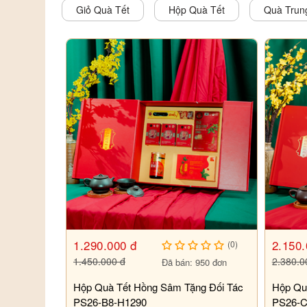
Giỏ Quà Tết
Hộp Quà Tết
Quà Trun
1.290.000 đ
2.150.
(0)
1.450.000 đ
2.380.0
Đã bán: 950 đơn
Hộp Quà Tết Hồng Sâm Tặng Đối Tác
Hộp Qu
PS26-B8-H1290
PS26-C