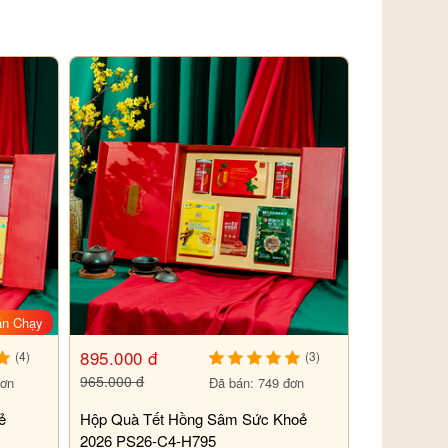
án Chạy
895.000 đ
(4)
(3)
965.000 đ
đơn
Đã bán: 749 đơn
ẻ
Hộp Quà Tết Hồng Sâm Sức Khoẻ
2026 PS26-C4-H795