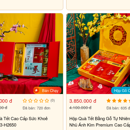
Bán Chạy
Hộp Gỗ 
000 đ
3.850.000 đ
(0)
00 đ
4.100.000 đ
Đã bán: 720 đơn
Đã bán: 635 
à Tết Cao Cấp Sức Khoẻ
Hộp Quà Tết Bằng Gỗ Tự Nhiê
3-H2650
Nhũ Ánh Kim Premium Cao Cấ