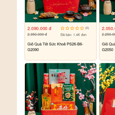
2.090.000 đ
2.050.
(0)
2.350.000 đ
2.250.0
Đã bán: 1.4K đơn
Giỏ Quà Tết Sức Khoẻ PS26-B6-
Giỏ Qu
G2090
G2050