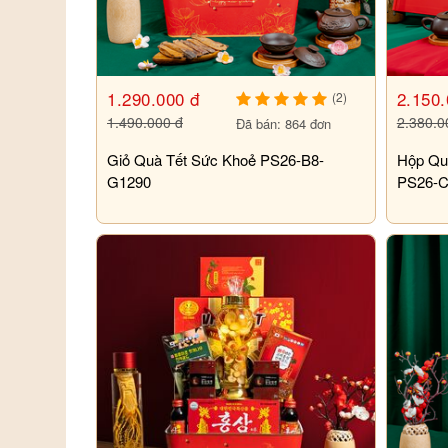
1.290.000 đ
2.150.
(2)
1.490.000 đ
2.380.0
Đã bán: 864 đơn
Giỏ Quà Tết Sức Khoẻ PS26-B8-
Hộp Qu
G1290
PS26-C