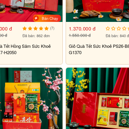
Bán Chạy
000 đ
1.370.000 đ
(7)
00 đ
1.550.000 đ
Đã bán: 862 đơn
Đã bán: 840 
à Tết Hồng Sâm Sức Khoẻ
Giỏ Quà Tết Sức Khoẻ PS26-B
7-H2050
G1370