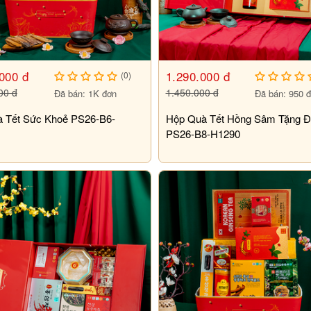
000 đ
1.290.000 đ
(0)
00 đ
1.450.000 đ
Đã bán: 1K đơn
Đã bán: 950 
à Tết Sức Khoẻ PS26-B6-
Hộp Quà Tết Hồng Sâm Tặng Đ
PS26-B8-H1290