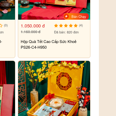
Bán Chạy
1.050.000 đ
(0)
(4)
1.160.000 đ
đơn
Đã bán: 820 đơn
8-
Hộp Quà Tết Cao Cấp Sức Khoẻ
PS26-C4-H950