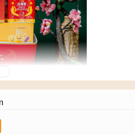
m
0 được chụp tại Phố Sâm.