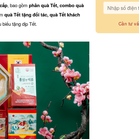
 cấp
, bao gồm
phần quà Tết, combo quà
àm
quà Tết tặng đối tác, quà Tết khách
 biếu tặng dịp Tết.
Cần tư v