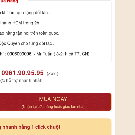
Mua Hàng
 khi làm quà tặng đối tác .
 thành HCM trong 2h .
o hàng tận nơi trên toàn quốc.
Độc Quyền cho từng đối tác .
0906009096
hí :
- Mr Tuấn ( 8-21h cả T7, CN)
0961.90.95.95
(Zalo)
ợc hỗ trợ nhanh nhất!
MUA NGAY
(Nhận tại cửa hàng hoặc giao tận nhà)
 nhanh bằng 1 click chuột