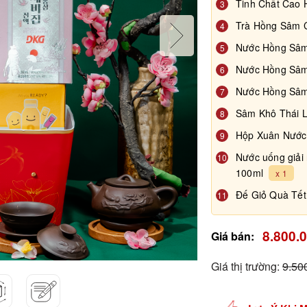
Tinh Chất Cao
3
Trà Hồng Sâm C
4
Nước Hồng Sâm
5
Nước Hồng Sâm
6
Nước Hồng Sâm 
7
Sâm Khô Thái 
8
Hộp Xuân Nước 
9
Nước uống giải 
10
100ml
x 1
Đế Giỏ Quà Tế
11
8.800.
Giá bán:
Giá thị trường:
9.50