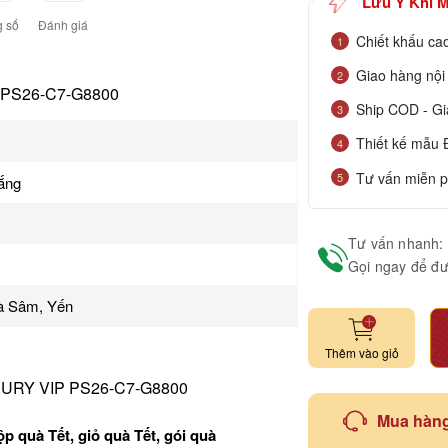
Lưu Ý Khi 
 số
Đánh giá
Chiết khấu cao
1
Giao hàng nội
2
PS26-C7-G8800
Ship COD - Gia
3
Thiết kế mẫu 
4
Tư vấn miễn p
5
nắng
Tư vấn nhanh:
Gọi ngay để đư
à Sâm, Yến
Thêm vào giỏ
URY VIP PS26-C7-G8800
Mua hàng
ộp quà Tết, giỏ quà Tết, gói quà