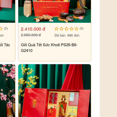
2.410.000 đ
(0)
(0)
2.650.000 đ
đơn
Đã bán: 886 đơn
ối Tác
Giỏ Quà Tết Sức Khoẻ PS26-B6-
G2410