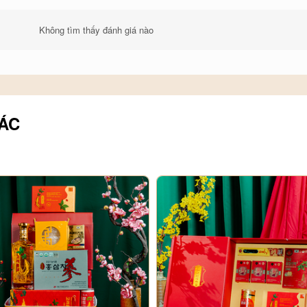
Không tìm thấy đánh giá nào
a-tang-doi-tac.html
ÁC