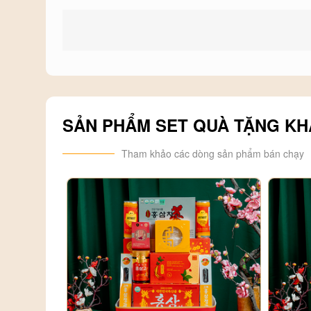
- Giỏ Quà Tết :
https://phosam.vn/gio-qua-tet.html
- Toàn bộ Quà Tết tại Phố Sâm :
https://phosam.vn/qu
SẢN PHẨM SET QUÀ TẶNG KH
Tham khảo các dòng sản phẩm bán chạy