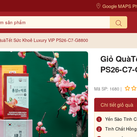
Google MAPS P
QuàTết Sức Khoẻ Luxury VIP PS26-C7-G8800
Giỏ QuàT
PS26-C7-
Mã SP: 1680 |
Chi tiết giỏ quà
Yến Sào Tinh C
1
Tinh Chất Hồn
2