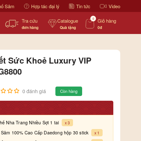
hố Sâm
Hợp tác đại lý
Tin tức
Video
0
Tra cứu
Catalogue
Giỏ hàng
đơn hàng
Quà tặng
0đ
ết Sức Khoẻ Luxury VIP
G8800
0 đánh giá
Còn hàng
hế Nha Trang Nhiều Sợi 1 tai
x 3
g Sâm 100% Cao Cấp Daedong hộp 30 stick
x 1