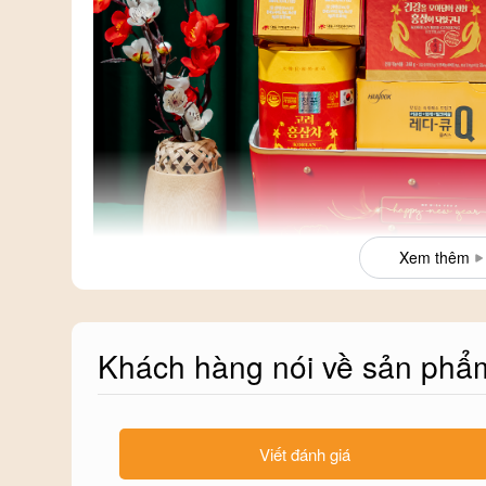
Xem thêm
Khách hàng nói về sản phẩ
Hình ảnh thật tế Giỏ Quà Tết Sức Khoẻ PS26-C7-G880
Xem toàn bộ Quà Tết tại Phố Sâm:
Viết đánh giá
- Hộp Quà Tết:
https://phosam.vn/hop-qua-tet.html