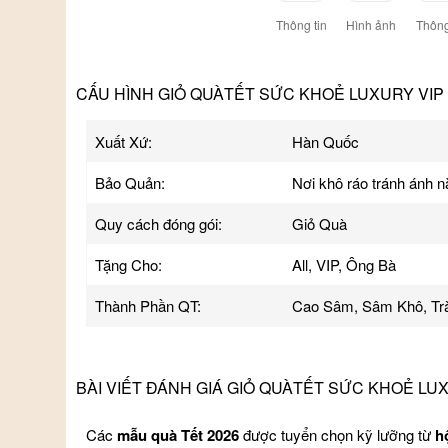
Thông tin
Hình ảnh
Thông
CẤU HÌNH GIỎ QUÀTẾT SỨC KHOẺ LUXURY VIP 
Xuất Xứ:
Hàn Quốc
Bảo Quản:
Nơi khô ráo tránh ánh 
Quy cách đóng gói:
Giỏ Quà
Tặng Cho:
All, VIP, Ông Bà
Thành Phần QT:
Cao Sâm, Sâm Khô, Tr
BÀI VIẾT ĐÁNH GIÁ GIỎ QUÀTẾT SỨC KHOẺ LUX
Các
mẫu quà Tết 2026
được tuyển chọn kỹ lưỡng từ
h