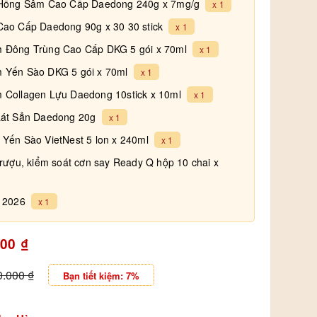
 Hồng Sâm Cao Cấp Daedong 240g x 7mg/g
x 1
ao Cấp Daedong 90g x 30 30 stick
x 1
 Đông Trùng Cao Cấp DKG 5 gói x 70ml
x 1
 Yến Sào DKG 5 gói x 70ml
x 1
Collagen Lựu Daedong 10stick x 10ml
x 1
Lát Sẳn Daedong 20g
x 1
Yến Sào VietNest 5 lon x 240ml
x 1
rượu, kiểm soát cơn say Ready Q hộp 10 chai x
t 2026
x 1
000
₫
0.000
₫
Bạn tiết kiệm: 7%