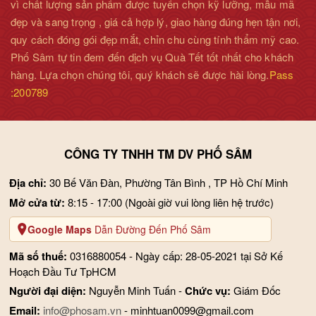
vì chất lượng sản phẩm được tuyển chọn kỹ lưỡng, mẫu mã
đẹp và sang trọng , giá cả hợp lý, giao hàng đúng hẹn tận nơi,
quy cách đóng gói đẹp mắt, chỉn chu cùng tính thẩm mỹ cao.
Phố Sâm tự tin đem đến dịch vụ Quà Tết tốt nhất cho khách
hàng. Lựa chọn chúng tôi, quý khách sẽ được hài lòng.
Pass
:200789
CÔNG TY TNHH TM DV PHỐ SÂM
Địa chỉ:
30 Bế Văn Đàn, Phường Tân Bình , TP Hồ Chí Minh
Mở cửa từ:
8:15 - 17:00
(Ngoài giờ vui lòng liên hệ trước)
Google Maps
Dẫn Đường Đến Phố Sâm
Mã số thuế:
0316880054 - Ngày cấp: 28-05-2021 tại Sở Kế
Hoạch Đầu Tư TpHCM
Người đại diện:
Nguyễn Minh Tuấn -
Chức vụ:
Giám Đốc
Email:
info@phosam.vn
- minhtuan0099@gmail.com