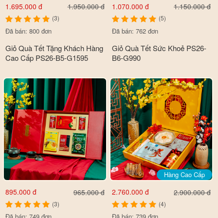
1.695.000 đ
1.070.000 đ
1.950.000 đ
1.150.000 đ
(3)
(5)
Đã bán: 800 đơn
Đã bán: 762 đơn
Giỏ Quà Tết Tặng Khách Hàng
Giỏ Quà Tết Sức Khoẻ PS26-
Cao Cấp PS26-B5-G1595
B6-G990
Hàng Cao Cấp
895.000 đ
2.760.000 đ
965.000 đ
2.900.000 đ
(3)
(4)
Đã bán: 749 đơn
Đã bán: 739 đơn