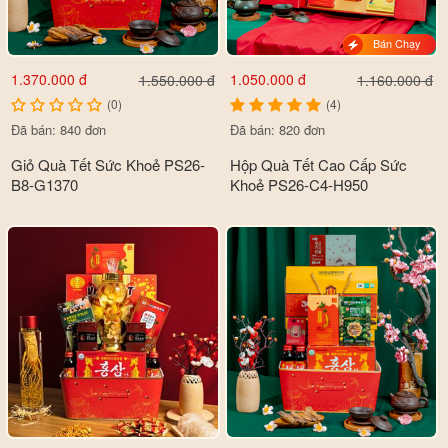
Bán Chạy
1.370.000 đ
1.050.000 đ
1.550.000 đ
1.160.000 đ
(0)
(4)
Đã bán: 840 đơn
Đã bán: 820 đơn
Giỏ Quà Tết Sức Khoẻ PS26-
Hộp Quà Tết Cao Cấp Sức
B8-G1370
Khoẻ PS26-C4-H950