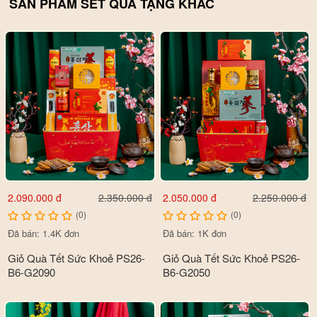
SẢN PHẨM SET QUÀ TẶNG KHÁC
2.090.000 đ
2.050.000 đ
2.350.000 đ
2.250.000 đ
(0)
(0)
Đã bán: 1.4K đơn
Đã bán: 1K đơn
Giỏ Quà Tết Sức Khoẻ PS26-
Giỏ Quà Tết Sức Khoẻ PS26-
B6-G2090
B6-G2050