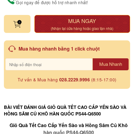
Gọi ngay để được hỗ trợ nhanh nhất!
MUA NGAY
(Nhận tại cửa hàng hoặc giao tận nhà)
Mua hàng nhanh bằng 1 click chuột
Mua Nhanh
028.2229.9996
Tư vấn & Mua hàng
(8:15-17:00)
BÀI VIẾT ĐÁNH GIÁ GIỎ QUÀ TẾT CAO CẤP YẾN SÀO VÀ
HỒNG SÂM CỦ KHÔ HÀN QUỐC PS44-Q6500
Giỏ Quà Tết Cao Cấp Yến Sào và Hồng Sâm Củ Khô
hàn quốc PS44-Q6500