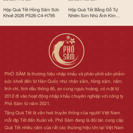
Hộp Quà Tết Hồng Sâm Sức
Hộp Quà Tết Bằng Gỗ Tự
Khoẻ 2026 PS26-C4-H795
Nhiên Sơn Nhũ Ánh Kim
Premium Cao Cấp 2026 PS26-
B6-HQ2560
PHỐ SÂM là thương hiệu nhập khẩu và phân phối sản phẩm
sức khoẻ đến từ Hàn Quốc như nhân sâm, hồng sâm, nấm
linh chi, tinh dầu thông đỏ, an cung ngưu hoàng, có mặt từ
2012 đi vào hoạt động nhập khẩu chuyên nghiệp với công ty
Phố Sâm từ năm 2021.
Tặng Quà Tết là văn hoá truyền thống của người Việt Nam
mỗi dịp Tết đến Xuân về. Phố Sâm đang là đối tác cung cấp
Quà Tết nhiều năm của rất các thương hiệu lớn tại Việt Nam