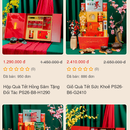
1.290.000 đ
2.410.000 đ
1.450.000 đ
2.650.000 đ
(0)
(0)
Đã bán: 950 đơn
Đã bán: 886 đơn
Hộp Quà Tết Hồng Sâm Tặng
Giỏ Quà Tết Sức Khoẻ PS26-
Đối Tác PS26-B8-H1290
B6-G2410