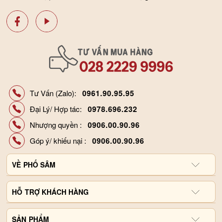
Tư Vấn (Zalo):
0961.90.95.95
Đại Lý/ Hợp tác:
0978.696.232
Nhượng quyền :
0906.00.90.96
Góp ý/ khiếu nại :
0906.00.90.96
VỀ
PHỐ SÂM
Giới thiệu công ty
HỖ
TRỢ KHÁCH HÀNG
Hợp tác đại lý
Chính sách và quy định
SẢN
Liên hệ, góp ý
PHẨM