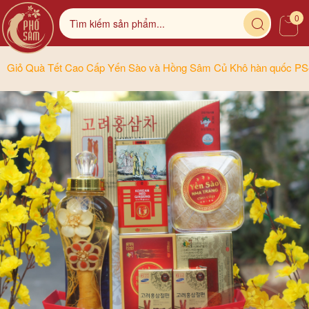
0
Giỏ Quà Tết Cao Cấp Yến Sào và Hồng Sâm Củ Khô hàn quốc P