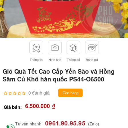
Thông tin
Hình ảnh
Thông số
Đánh giá
Giỏ Quà Tết Cao Cấp Yến Sào và Hồng
Sâm Củ Khô hàn quốc PS44-Q6500
0 đánh giá
Còn hàng
6.500.000
₫
Giá bán:
0961.90.95.95
Tư vấn nhanh:
(Zalo)