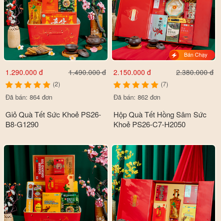
Bán Chạy
1.290.000 đ
2.150.000 đ
1.490.000 đ
2.380.000 đ
(2)
(7)
Đã bán: 864 đơn
Đã bán: 862 đơn
Giỏ Quà Tết Sức Khoẻ PS26-
Hộp Quà Tết Hồng Sâm Sức
B8-G1290
Khoẻ PS26-C7-H2050