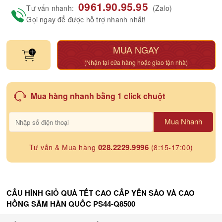
0961.90.95.95
Tư vấn nhanh:
(Zalo)
Gọi ngay để được hỗ trợ nhanh nhất!
MUA NGAY
(Nhận tại cửa hàng hoặc giao tận nhà)
Mua hàng nhanh bằng 1 click chuột
Mua Nhanh
028.2229.9996
Tư vấn & Mua hàng
(8:15-17:00)
CẤU HÌNH GIỎ QUÀ TẾT CAO CẤP YẾN SÀO VÀ CAO
HỒNG SÂM HÀN QUỐC PS44-Q8500