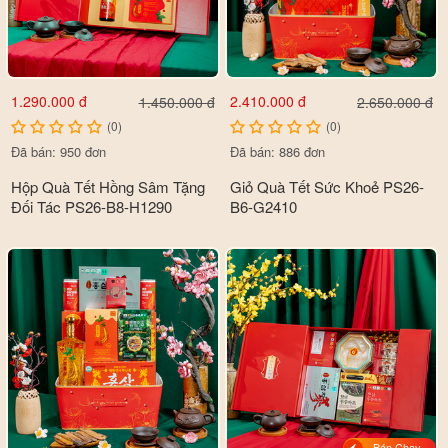
1.290.000 đ
2.410.000 đ
1.450.000 đ
2.650.000 đ
(0)
(0)
Đã bán: 950 đơn
Đã bán: 886 đơn
Hộp Quà Tết Hồng Sâm Tặng
Giỏ Quà Tết Sức Khoẻ PS26-
Đối Tác PS26-B8-H1290
B6-G2410
Bán Chạy