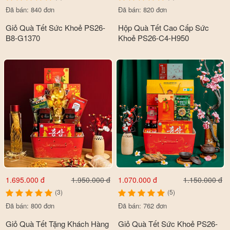
Đã bán: 840 đơn
Đã bán: 820 đơn
Giỏ Quà Tết Sức Khoẻ PS26-
Hộp Quà Tết Cao Cấp Sức
B8-G1370
Khoẻ PS26-C4-H950
1.695.000 đ
1.070.000 đ
1.950.000 đ
1.150.000 đ
(3)
(5)
Đã bán: 800 đơn
Đã bán: 762 đơn
Giỏ Quà Tết Tặng Khách Hàng
Giỏ Quà Tết Sức Khoẻ PS26-