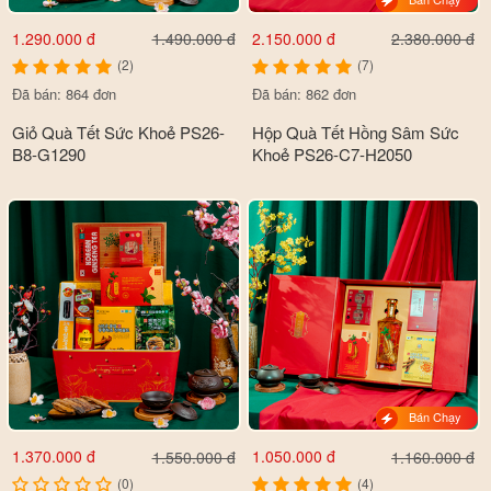
1.290.000 đ
2.150.000 đ
1.490.000 đ
2.380.000 đ
(2)
(7)
Đã bán: 864 đơn
Đã bán: 862 đơn
Giỏ Quà Tết Sức Khoẻ PS26-
Hộp Quà Tết Hồng Sâm Sức
B8-G1290
Khoẻ PS26-C7-H2050
Bán Chạy
1.370.000 đ
1.050.000 đ
1.550.000 đ
1.160.000 đ
(0)
(4)