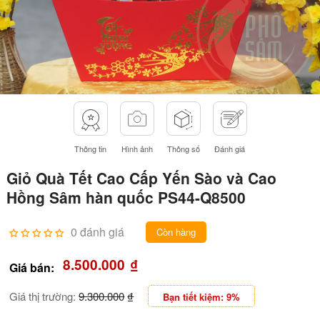
Thông tin
Hình ảnh
Thông số
Đánh giá
Giỏ Quà Tết Cao Cấp Yến Sào và Cao
Hồng Sâm hàn quốc PS44-Q8500
0 đánh giá
Còn hàng
8.500.000
₫
Giá bán:
Giá thị trường:
9.300.000
₫
Bạn tiết kiệm: 9%