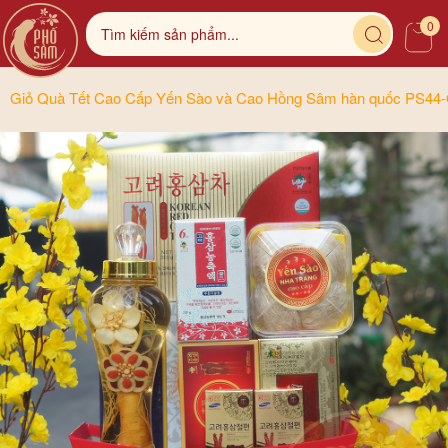
0
Giỏ Quà Tết Cao Cấp Yến Sào và Cao Hồng Sâm hàn quốc PS44