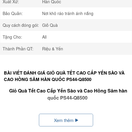
Xuất Xứ:
Hàn Quốc
Bảo Quản:
Nơi khô ráo tránh ánh nắng
Quy cách đóng gói:
Giỏ Quà
Tặng Cho:
All
Thành Phần QT:
Riệu & Yến
BÀI VIẾT ĐÁNH GIÁ GIỎ QUÀ TẾT CAO CẤP YẾN SÀO VÀ
CAO HỒNG SÂM HÀN QUỐC PS44-Q8500
Giỏ Quà Tết Cao Cấp Yến Sào và Cao Hồng Sâm hàn
quốc PS44-Q8500
Xem thêm