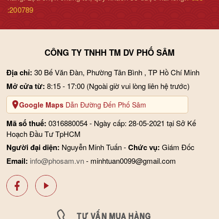
:200789
CÔNG TY TNHH TM DV PHỐ SÂM
Địa chỉ:
30 Bế Văn Đàn, Phường Tân Bình , TP Hồ Chí Minh
Mở cửa từ:
8:15 - 17:00
(Ngoài giờ vui lòng liên hệ trước)
Google Maps
Dẫn Đường Đến Phố Sâm
Mã số thuế:
0316880054 - Ngày cấp: 28-05-2021 tại Sở Kế
Hoạch Đầu Tư TpHCM
Người đại diện:
Nguyễn Minh Tuấn -
Chức vụ:
Giám Đốc
Email:
info@phosam.vn
- minhtuan0099@gmail.com