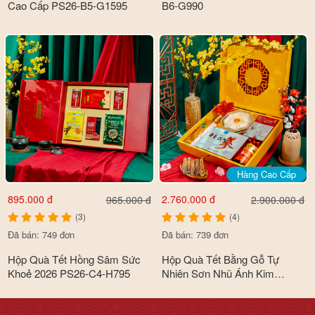
Cao Cấp PS26-B5-G1595
B6-G990
Hàng Cao Cấp
895.000 đ
2.760.000 đ
965.000 đ
2.900.000 đ
(3)
(4)
Đã bán: 749 đơn
Đã bán: 739 đơn
Hộp Quà Tết Hồng Sâm Sức
Hộp Quà Tết Bằng Gỗ Tự
Khoẻ 2026 PS26-C4-H795
Nhiên Sơn Nhũ Ánh Kim
Premium Cao Cấp 2026 PS26-
B6-HQ2560