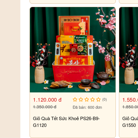
1.120.000 đ
1.550.
(0)
1.350.000 đ
1.850.0
Đã bán: 600 đơn
Giỏ Quà Tết Sức Khoẻ PS26-B9-
Giỏ Qu
G1120
G1550