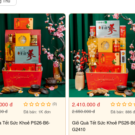
g Thu
000 đ
2.410.000 đ
(0)
00 đ
2.650.000 đ
Đã bán: 1K đơn
Đã bán: 886 
à Tết Sức Khoẻ PS26-B6-
Giỏ Quà Tết Sức Khoẻ PS26-B6-
G2410