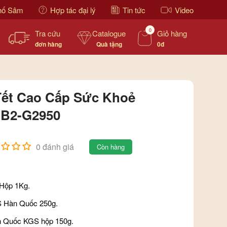
hố Sâm
Hợp tác đại lý
Tin tức
Video
0
Tra cứu
Catalogue
Giỏ hàng
đơn hàng
Quà tặng
0đ
Tết Cao Cấp Sức Khoẻ
B2-G2950
0 đánh giá
Còn hàng
 Hộp 1Kg.
 Hàn Quốc 250g.
n Quốc KGS hộp 150g.