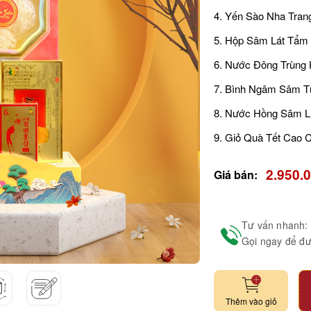
4. Yến Sào Nha Trang
5. Hộp Sâm Lát Tẩm
6. Nước Đông Trùng 
7. Bình Ngâm Sâm Tư
8. Nước Hồng Sâm Li
9. Giỏ Quà Tết Cao C
2.950.
Giá bán:
Tư vấn nhanh:
Gọi ngay để đư
Thêm vào giỏ