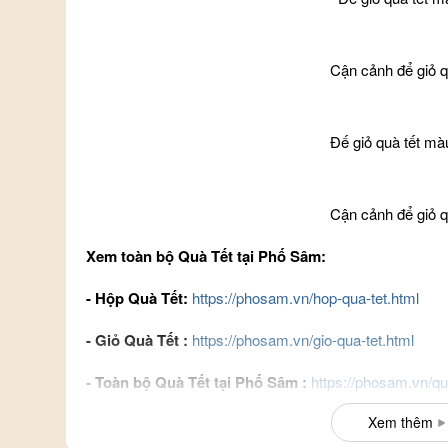
Cận cảnh để giỏ qu
Đế giỏ quà tết mà
Cận cảnh để giỏ qu
Xem toàn bộ Quà Tết tại Phố Sâm:
- Hộp Quà Tết:
https://phosam.vn/hop-qua-tet.html
- Giỏ Quà Tết :
https://phosam.vn/gio-qua-tet.html
- Toàn bộ Quà Tết tại Phố Sâm :
https://phosam.vn/qu
Xem thêm