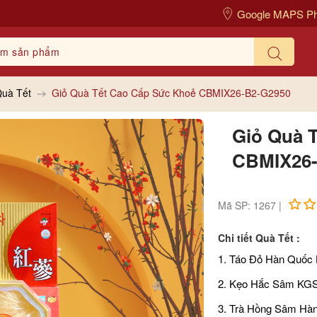
Google MAPS P
Quà Tết
Giỏ Quà Tết Cao Cấp Sức Khoẻ CBMIX26-B2-G2950
Giỏ Quà 
CBMIX26-
Mã SP: 1267 |
Chi tiết Quà Tết :
1. Táo Đỏ Hàn Quốc
2. Kẹo Hắc Sâm KGS
3. Trà Hồng Sâm Hà