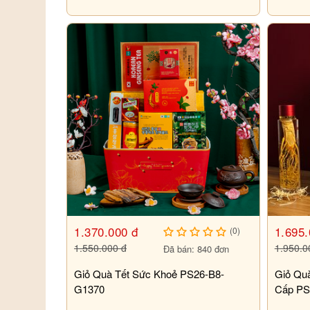
1.370.000 đ
1.695.
(0)
1.550.000 đ
1.950.0
Đã bán: 840 đơn
Giỏ Quà Tết Sức Khoẻ PS26-B8-
Giỏ Qu
G1370
Cấp PS