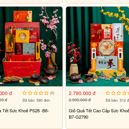
000 đ
2.790.000 đ
(0)
00 đ
2.900.000 đ
Đã bán: 580 đơn
Đã bán: 512 
à Tết Sức Khoẻ PS26 -B6-
Giỏ Quà Tết Cao Cấp Sức Kho
B7-G2790