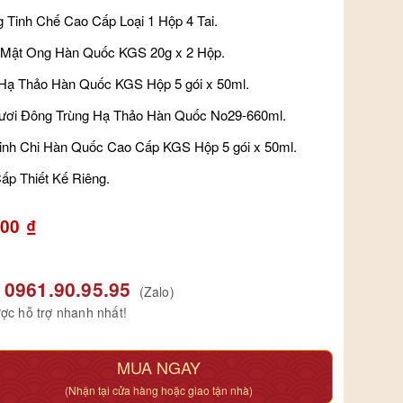
 Tinh Chế Cao Cấp Loại 1 Hộp 4 Tai.
 Mật Ong Hàn Quốc KGS 20g x 2 Hộp.
Hạ Thảo Hàn Quốc KGS Hộp 5 gói x 50ml.
ơi Đông Trùng Hạ Thảo Hàn Quốc No29-660ml.
nh Chi Hàn Quốc Cao Cấp KGS Hộp 5 gói x 50ml.
ấp Thiết Kế Riêng.
000
₫
0961.90.95.95
(Zalo)
ợc hỗ trợ nhanh nhất!
MUA NGAY
(Nhận tại cửa hàng hoặc giao tận nhà)