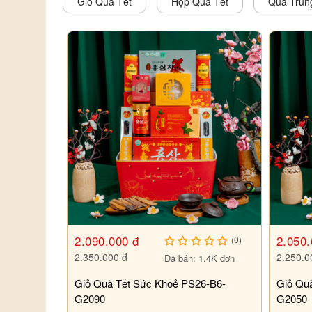
Giỏ Quà Tết
Hộp Quà Tết
Quà Trun
2.090.000 đ
2.050.
(0)
2.350.000 đ
2.250.0
Đã bán: 1.4K đơn
Giỏ Quà Tết Sức Khoẻ PS26-B6-
Giỏ Qu
G2090
G2050