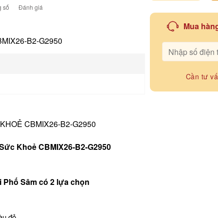
 số
Đánh giá
Mua hàng
MIX26-B2-G2950
Cần tư v
 KHOẺ CBMIX26-B2-G2950
p Sức Khoẻ CBMIX26-B2-G2950
ại Phố Sâm có 2 lựa chọn
àu đỏ.