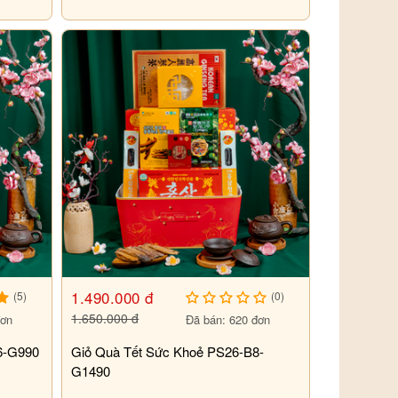
1.490.000 đ
(5)
(0)
1.650.000 đ
đơn
Đã bán: 620 đơn
6-G990
Giỏ Quà Tết Sức Khoẻ PS26-B8-
G1490