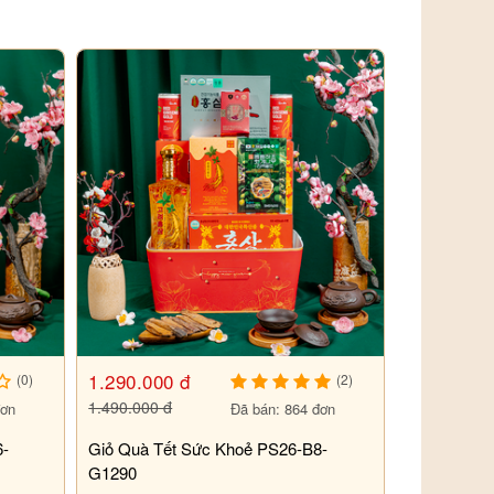
1.290.000 đ
(0)
(2)
1.490.000 đ
đơn
Đã bán: 864 đơn
Giỏ Quà Tết Sức Khoẻ PS26-B8-
G1290