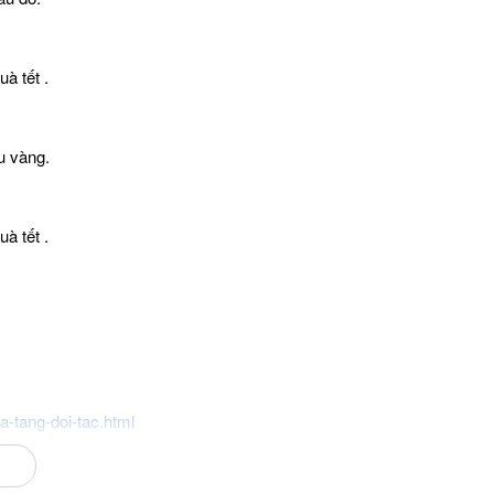
à tết .
u vàng.
à tết .
a-tang-doi-tac.html