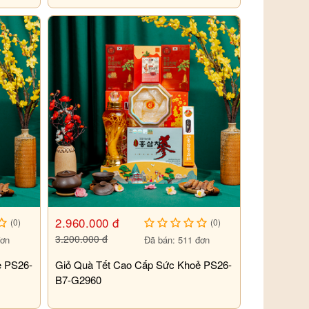
2.960.000 đ
(0)
(0)
3.200.000 đ
đơn
Đã bán: 511 đơn
ẻ PS26-
Giỏ Quà Tết Cao Cấp Sức Khoẻ PS26-
B7-G2960