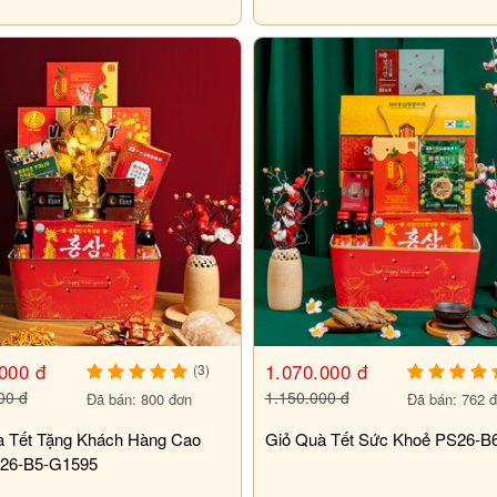
000 đ
1.070.000 đ
(3)
00 đ
1.150.000 đ
Đã bán: 800 đơn
Đã bán: 762 
à Tết Tặng Khách Hàng Cao
Giỏ Quà Tết Sức Khoẻ PS26-B
26-B5-G1595