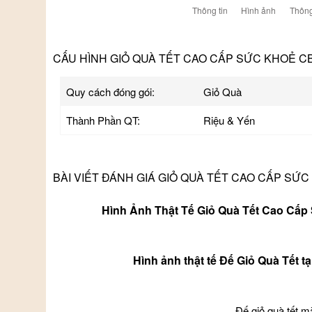
Thông tin
Hình ảnh
Thông
CẤU HÌNH GIỎ QUÀ TẾT CAO CẤP SỨC KHOẺ CB
Quy cách đóng gói:
Giỏ Quà
Thành Phần QT:
Riệu & Yến
BÀI VIẾT ĐÁNH GIÁ GIỎ QUÀ TẾT CAO CẤP SỨC
Hình Ảnh Thật Tế Giỏ Quà Tết Cao Cấ
Hình ảnh thật tế Đế Giỏ Quà Tết t
Đế giỏ quà tết m