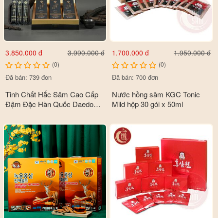
3.850.000 đ
1.700.000 đ
3.990.000 đ
1.950.000 đ
(0)
(0)
Đã bán: 739 đơn
Đã bán: 700 đơn
Tinh Chất Hắc Sâm Cao Cấp
Nước hồng sâm KGC Tonic
Đậm Đặc Hàn Quốc Daedong
Mild hộp 30 gói x 50ml
30 Stick x 10ml
- Nam giới, dù trẻ tuổi hay lớn tuổi, khi làm việc quá độ hoặc
lao lực thường bị tổn thương dương khí. Không bồi bổ kịp thời
cho cơ thể thì chức năng sinh lý sẽ ngày càng bị suy giảm.
Nhân sâm và nhung hươu rất tốt cho trường hợp lao lực, suy
nhược và yếu sinh lý. Nam giới dùng sản phẩm này hàng ngày
sẽ giúp giữ cho cơ thể luôn tỉnh táo, cải thiện lượng nội tiết tố
testosteron tự nhiên trong cơ thể, duy trì sự sung mãn, phong
độ dài hạn kể cả khi đã bước vào thời kì mãn dục.