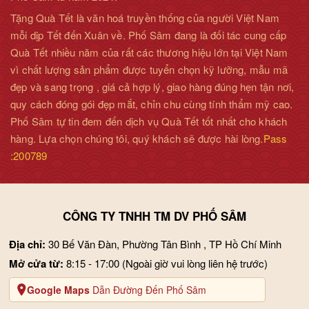
Tặng Quà Tết là văn hoá truyền thống của người Việt Nam
mỗi dịp Tết đến Xuân về. Phố Sâm đang là đối tác cung cấp
Quà Tết nhiều năm của rất các thương hiệu lớn tại Việt Nam
vì chất lượng sản phẩm được tuyển chọn kỹ lưỡng, mẫu mã
đẹp và sang trọng , giá cả hợp lý, giao hàng đúng hẹn tận nơi,
quy cách đóng gói đẹp mắt, chỉn chu cùng tính thẩm mỹ cao.
Phố Sâm tự tin đem đến dịch vụ Quà Tết tốt nhất cho khách
hàng. Lựa chọn chúng tôi, quý khách sẽ được hài lòng.
Pass
:200789
CÔNG TY TNHH TM DV PHỐ SÂM
Lưu ý:
- Nên dùng sản phẩm buổi sáng và buổi chiều, Không nên sử
Địa chỉ:
30 Bế Văn Đàn, Phường Tân Bình , TP Hồ Chí Minh
dụng sau 17h giờ sẽ gây khó ngủ vào ban đêm.
Mở cửa từ:
8:15 - 17:00
(Ngoài giờ vui lòng liên hệ trước)
- Không dùng nhân sâm cho người đau bụng thể hàn, đau bụng
Google Maps
Dẫn Đường Đến Phố Sâm
tiêu chảy, đầy bụng, trướng bụng…