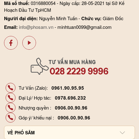
Mã số thuế:
0316880054 - Ngày cấp: 28-05-2021 tại Sở Kế
- Phụ nữ có thai và cho con bú, trẻ nhỏ dưới 4 tuổi không dùng
Hoạch Đầu Tư TpHCM
sản phẩm này.
Người đại diện:
Nguyễn Minh Tuấn -
Chức vụ:
Giám Đốc
- Không để nguyên gói hâm trong lò vi sóng.
Email:
info@phosam.vn
- minhtuan0099@gmail.com
- Mức độ hiệu quả của sản phẩm tùy thuộc vào cơ địa và tình
trạng sức khỏe của mỗi người.
- Đây là sản phẩm bổ sung dinh dưỡng, không phải là thuốc
chữa bệnh, không có chức năng thay thế thuốc chữa bệnh.
Tư Vấn (Zalo):
0961.90.95.95
Đại Lý/ Hợp tác:
0978.696.232
Nhượng quyền :
0906.00.90.96
Góp ý/ khiếu nại :
0906.00.90.96
VỀ
PHỐ SÂM