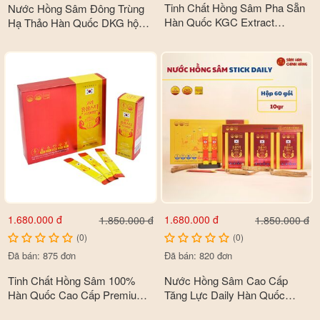
Tinh Chất Hồng Sâm Pha Sẵn
Nước Hồng Sâm Đông Trùng
Công dụng
Hàn Quốc KGC Extract
Hạ Thảo Hàn Quốc DKG hộp
Original hộp 30 gói x 10ml
30 gói x 70ml
- Có tác dụng kích thích protein huyết thanh, cải thiện bệnh liệt
dương, phát triển sức mạnh thể chất, xúc tác quá trình tuần
hoàn máu và giảm căng thẳng.
- Giúp bồi bổ toàn diện cho cơ thể, bổ máu, tăng sức đề kháng
và hoàn lực một cách nhanh chóng.
- Hỗ trợ chống xơ cứng động mạnh, giảm stress, thích hợp
dùng cho người già yếu, người cao tuổi.
1.680.000 đ
1.680.000 đ
1.850.000 đ
1.850.000 đ
(0)
(0)
Đã bán: 875 đơn
Đã bán: 820 đơn
Tinh Chất Hồng Sâm 100%
Nước Hồng Sâm Cao Cấp
Hàn Quốc Cao Cấp Premium
Tăng Lực Daily Hàn Quốc
Extract Daedong hộp 30 stick
Daedong hộp 60 sticke x 10g