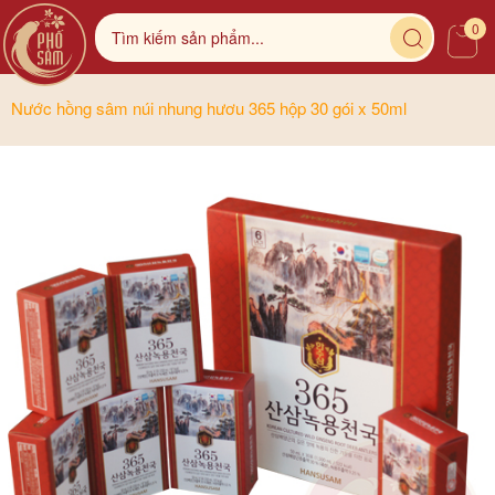
0
Nước hồng sâm núi nhung hươu 365 hộp 30 gói x 50ml