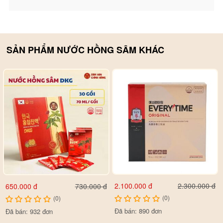
điều trị một số bệnh thông thường. Sản phẩm được nghiên cứu
và sản xuất bởi đội ngũ chuyên gia hàng đầu của Gaesung
Sang In Agricultural Co., Ltd. Và được phân phối tại rất nhiều
quốc gia trên toàn thế giới. Quy trình sản xuất tuân theo những
SẢN PHẨM NƯỚC HỒNG SÂM KHÁC
quy định cực kỳ nghiêm ngặt, đảm bảo chất lượng an toàn cho
người sử dụng.
2.100.000 đ
2.300.000 đ
650.000 đ
730.000 đ
(0)
(0)
Đã bán: 890 đơn
Đã bán: 932 đơn