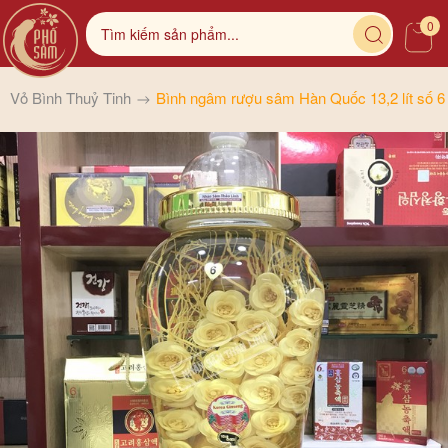
0
Vỏ Bình Thuỷ Tinh
Bình ngâm rượu sâm Hàn Quốc 13,2 lít số 6