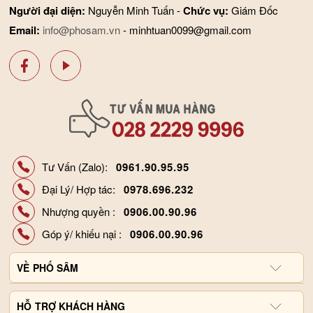
Người đại diện:
Nguyễn Minh Tuấn -
Chức vụ:
Giám Đốc
Email:
info@phosam.vn
- minhtuan0099@gmail.com
Tư Vấn (Zalo):
0961.90.95.95
Đại Lý/ Hợp tác:
0978.696.232
Nhượng quyền :
0906.00.90.96
Góp ý/ khiếu nại :
0906.00.90.96
VỀ
PHỐ SÂM
Giới thiệu công ty
HỖ
TRỢ KHÁCH HÀNG