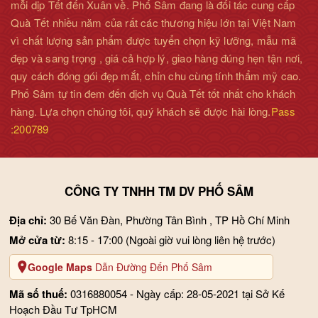
mỗi dịp Tết đến Xuân về. Phố Sâm đang là đối tác cung cấp
Quà Tết nhiều năm của rất các thương hiệu lớn tại Việt Nam
vì chất lượng sản phẩm được tuyển chọn kỹ lưỡng, mẫu mã
đẹp và sang trọng , giá cả hợp lý, giao hàng đúng hẹn tận nơi,
quy cách đóng gói đẹp mắt, chỉn chu cùng tính thẩm mỹ cao.
Phố Sâm tự tin đem đến dịch vụ Quà Tết tốt nhất cho khách
hàng. Lựa chọn chúng tôi, quý khách sẽ được hài lòng.
Pass
:200789
CÔNG TY TNHH TM DV PHỐ SÂM
Địa chỉ:
30 Bế Văn Đàn, Phường Tân Bình , TP Hồ Chí Minh
Mở cửa từ:
8:15 - 17:00
(Ngoài giờ vui lòng liên hệ trước)
Google Maps
Dẫn Đường Đến Phố Sâm
Mã số thuế:
0316880054 - Ngày cấp: 28-05-2021 tại Sở Kế
Hoạch Đầu Tư TpHCM