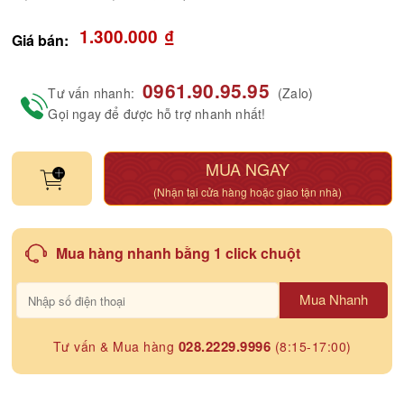
1.300.000
₫
Giá bán:
0961.90.95.95
Tư vấn nhanh:
(Zalo)
Gọi ngay để được hỗ trợ nhanh nhất!
MUA NGAY
(Nhận tại cửa hàng hoặc giao tận nhà)
Mua hàng nhanh bằng 1 click chuột
Mua Nhanh
028.2229.9996
Tư vấn & Mua hàng
(8:15-17:00)