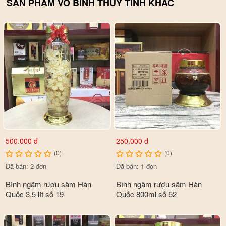
SẢN PHẨM VỎ BÌNH THUỶ TINH KHÁC
500.000 đ
250.000 đ
(0)
(0)
Đã bán: 2 đơn
Đã bán: 1 đơn
Bình ngâm rượu sâm Hàn
Bình ngâm rượu sâm Hàn
Quốc 3,5 lít số 19
Quốc 800ml số 52