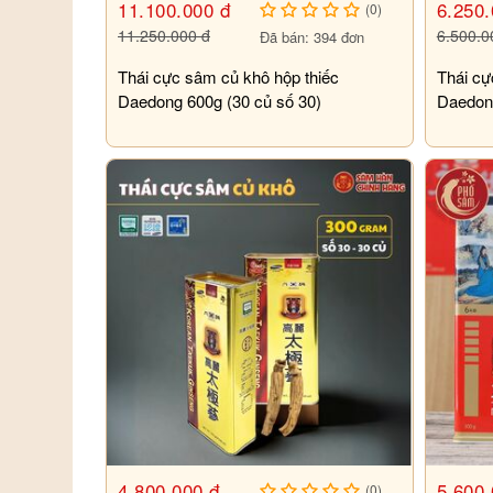
11.100.000 đ
6.250.
(0)
11.250.000 đ
6.500.0
Đã bán: 394 đơn
Thái cực sâm củ khô hộp thiếc
Thái cự
Daedong 600g (30 củ số 30)
Daedong
4.800.000 đ
5.600.
(0)