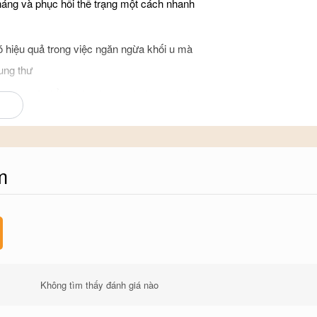
háng và phục hồi thể trạng một cách nhanh
ó hiệu quả trong việc ngăn ngừa khối u mà
ung thư
c dụng cân bằng hàm lượng cholesterol và
 xơ vữa động mạch
à còn có tác dụng ngăn ngừa sự kết dính
 vữa động mạch
m
à kích thích trí não hoạt động, từ đó tăng
ng loại bỏ các chất alloxan hoặc chất
tới sự thoái hóa ethanol và acetaldehyd, do
Không tìm thấy đánh giá nào
n .