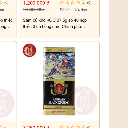
1.200.000 đ
(0)
(0)
1.350.000 đ
đơn
Đã bán: 374 đơn
p thiếc
Sâm củ khô KGC 37,5g số 40 hộp
ong
thiếc 3 củ hồng sâm Chính phủ
Cheong Kwan Jang
7.250.000 đ
(0)
(0)