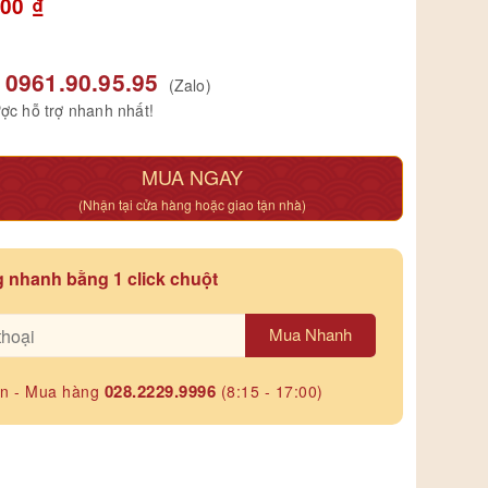
000
₫
0961.90.95.95
(Zalo)
ợc hỗ trợ nhanh nhất!
MUA NGAY
(Nhận tại cửa hàng hoặc giao tận nhà)
 nhanh bằng 1 click chuột
Mua Nhanh
028.2229.9996
ấn - Mua hàng
(8:15 - 17:00)