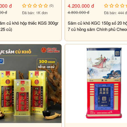
000 đ
4.200.000 đ
(0)
00 đ
4.800.000 đ
Đã bán: 1K đơn
Đã bán: 444 
âm củ khô hộp thiếc KGS 300gr
Sâm củ khô KGC 150g số 20 hộ
 và độ ẩm cao.
 25 củ)
7 củ hồng sâm Chính phủ Cheo
Kwan Jang
ạnh.