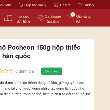
hố Sâm
Hợp tác đại lý
Tin tức
Video
0
Tra cứu
Catalogue
Giỏ hàng
đơn hàng
Quà tặng
0đ
hô Pocheon 150g hộp thiếc
 hàn quốc
0 đánh giá
Còn hàng
đã được chế biến thành dạng củ khô, giữ nguyên hàm
 mang lại cho người dùng nhiều tác dụng tích cực như
 dinh dưỡng trong cơ thể, kích thích trao đổi chất, bồi bổ
.