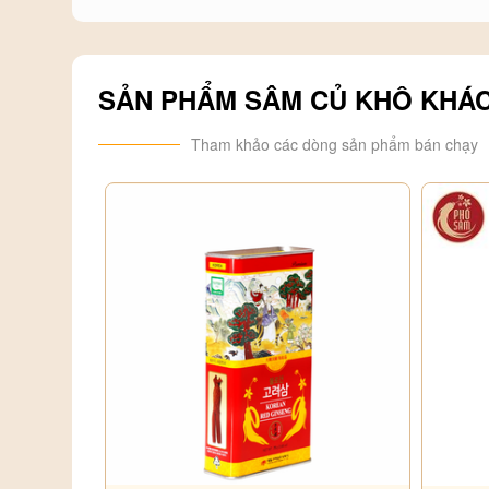
Các saponin trong hồng sâm giúp làm tăng hoạt động củ
thoái hóa của cơ thể.
Đối tượng sử dụng
SẢN PHẨM SÂM CỦ KHÔ KHÁ
- Người đi làm cần bồi bổ và tăng cường sức khoẻ.
Tham khảo các dòng sản phẩm bán chạy
- Người cao tuổi bồi bổ cơ thể.
- Người bệnh gan, thận, mỡ trong máu.
- Người bị bệnh , .
Cách sử dụng
- Đối với trường hợp hỗ trợ ngăn ngừa bệnh: dùng kho
- Đối với trường hợp bồi bổ sức khoẻ: dùng từ 12 đến 
- Có thể thái lát hoặc sắc nước uống. Mỗi ngày uống từ