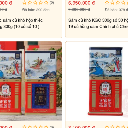
000 đ
6.950.000 đ
(0)
00 đ
7.300.000 đ
Đã bán: 390 đơn
Đã bán: 378 
c sâm củ khô hộp thiếc
Sâm củ khô KGC 300g số 30 hộ
 300g (10 củ số 10 )
19 củ hồng sâm Chính phủ Che
Kwan Jang
000 đ
3.100.000 đ
(0)