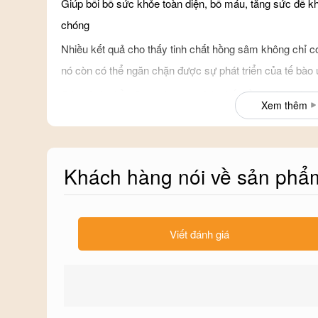
Giúp bồi bổ sức khỏe toàn diện, bổ máu, tăng sức đề k
chóng
Nhiều kết quả cho thấy tinh chất hồng sâm không chỉ c
nó còn có thể ngăn chặn được sự phát triển của tế bào 
Các hành phần Saponin trong tinh chất hồng sâm có tá
Xem thêm
triglycerid trong máu, nhờ đó ngăn chặn được cả bệnh
Tinh chất hồng sâm không chỉ giúp máu lưu thông tốt m
tiểu cầu, nguyên nhân của bệnh tim mạch và bệnh xơ
Khách hàng nói về sản phẩ
Tinh chất hồng sâm giúp bổ sung lượng canxi cần thiết v
cường phát triển trí nhớ.
Thành phần Saponin trong tinh chất hồng sâm có khả nă
Viết đánh giá
streptozotocin là nguyên nhân gây tăng đường huyết.
Tinh chất hồng sâm làm tăng hoạt động enzym liên quan 
đó giúp gan tránh được độc tính của rượu và giải độc ga