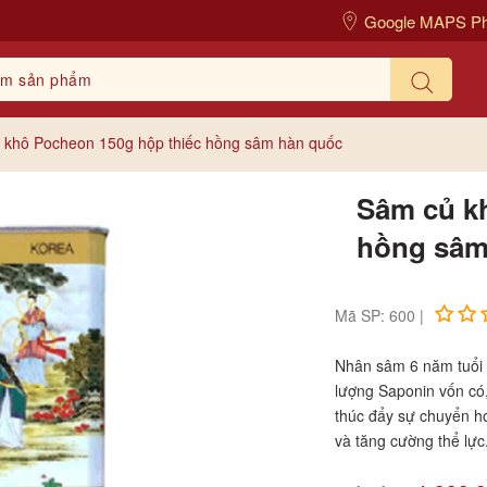
Google MAPS P
 khô Pocheon 150g hộp thiếc hồng sâm hàn quốc
Sâm củ k
hồng sâm
Mã SP: 600 |
Nhân sâm 6 năm tuổi 
lượng Saponin vốn có,
thúc đẩy sự chuyển hoá
và tăng cường thể lực