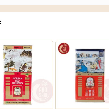
a các chất chống oxy hóa liên quan tới sự
C
ảng 60gr
Sâm củ khô
1 ngày.
20gr hồng sâm 1 ngày.
 2 đến 3 lần sau bữa ăn, tránh dùng sâm vào