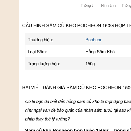
Thông tin
Hình ảnh
Thông
CẤU HÌNH SÂM CỦ KHÔ POCHEON 150G HỘP T
Thương hiệu:
Pocheon
Loại Sâm:
Hồng Sâm Khô
Trọng lượng hộp:
150g
BÀI VIẾT ĐÁNH GIÁ SÂM CỦ KHÔ POCHEON 15
Có lẽ bạn đã biết đến hồng sâm củ khô là một dạng bà
như ngại vấn đề bảo quản của nhân sâm tươi, tại sao k
pháp thay thế lý tưởng?
Sâm củ khô Pocheon hộp thiếc 150gr – Dòng sả