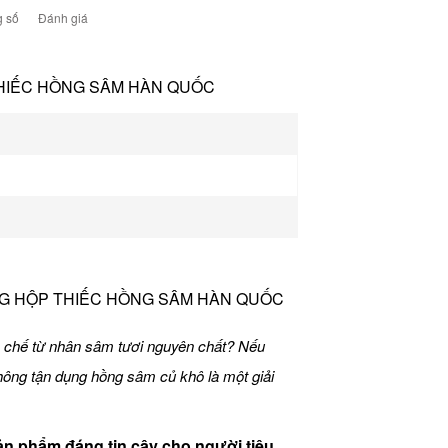
 số
Đánh giá
HIẾC HỒNG SÂM HÀN QUỐC
0G HỘP THIẾC HỒNG SÂM HÀN QUỐC
o chế từ nhân sâm tươi nguyên chất? Nếu
hông tận dụng hồng sâm củ khô là một giải
n phẩm đáng tin cậy cho người tiêu