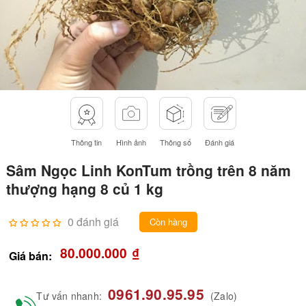
Thông tin
Hình ảnh
Thông số
Đánh giá
Sâm Ngọc Linh KonTum trồng trên 8 năm
thượng hạng 8 củ 1 kg
0 đánh giá
Còn hàng
80.000.000
₫
Giá bán:
0961.90.95.95
Tư vấn nhanh:
(Zalo)