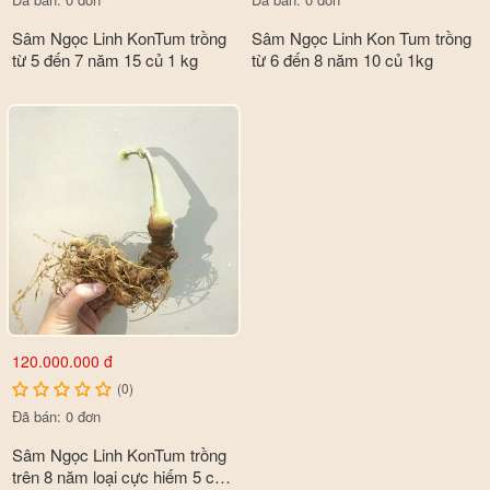
Sâm Ngọc Linh KonTum trồng
Sâm Ngọc Linh Kon Tum trồng
từ 5 đến 7 năm 15 củ 1 kg
từ 6 đến 8 năm 10 củ 1kg
Công dụng
- Giúp cầm máu, chữa lành vết thương nhỏ, trị bệnh sốt rét,
đau bụng thông
120.000.000 đ
thường.
(0)
Đã bán: 0 đơn
- Bổ sung nguồn dưỡng chất cần thiết giúp cơ thể nhanh chóng
phục hồi sức khỏe,
Sâm Ngọc Linh KonTum trồng
trên 8 năm loại cực hiếm 5 củ
nhất là với người bệnh.