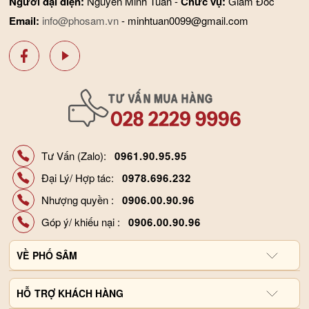
Người đại diện:
Nguyễn Minh Tuấn -
Chức vụ:
Giám Đốc
Email:
info@phosam.vn
- minhtuan0099@gmail.com
Đối tượng sử dụng
Tư Vấn (Zalo):
0961.90.95.95
- Sâm Ngọc Linh thường được dùng ngay cho những người bị
Đại Lý/ Hợp tác:
0978.696.232
thương cần sơ cứu cầm máu tức thời.
Nhượng quyền :
0906.00.90.96
- Người mới ốm dậy cần bổ sung năng lượng và bồi bổ sức
khỏe
Góp ý/ khiếu nại :
0906.00.90.96
- Bệnh nhân tiểu đường đang trong giai đoạn điều trị với thuốc.
VỀ
PHỐ SÂM
- Người có sức đề kháng kém, ốm yếu, suy nhược cơ thể và
Giới thiệu công ty
tinh thần.
HỖ
TRỢ KHÁCH HÀNG
Hợp tác đại lý