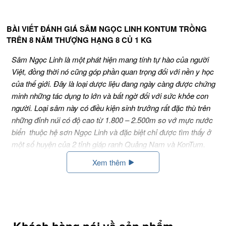
BÀI VIẾT ĐÁNH GIÁ SÂM NGỌC LINH KONTUM TRỒNG
TRÊN 8 NĂM THƯỢNG HẠNG 8 CỦ 1 KG
Sâm Ngọc Linh là một phát hiện mang tính tự hào của người
Việt, đồng thời nó cũng góp phần quan trọng đối với nền y học
của thế giới. Đây là loại dược liệu đang ngày càng được chứng
minh những tác dụng to lớn và bất ngờ đối với sức khỏe con
người. Loại sâm này có điều kiện sinh trưởng rất đặc thù trên
những đỉnh núi có độ cao từ 1.800 – 2.500m so vớ mực nước
biển thuộc hệ sơn Ngọc Linh và đặc biệt chỉ được tìm thấy ở
một số huyện của 2 tỉnh giáp ranh Quảng Nam và KonTum.
Xem thêm
Sâm ngọc linh KonTum trồng trên 8 năm thượng hạng 8 củ
1 kg – Niềm tự hào của người Việt
-
Sâm Ngọc Linh KonTum trồng trên 8 năm thượng hạng loại 8
củ 1 kg
bao gồm những củ sâm đã được tuyển chọn kỹ lưỡng
có độ tuổi đạt từ trên 8 năm. Thời gian nuôi dưỡng dài đã giúp