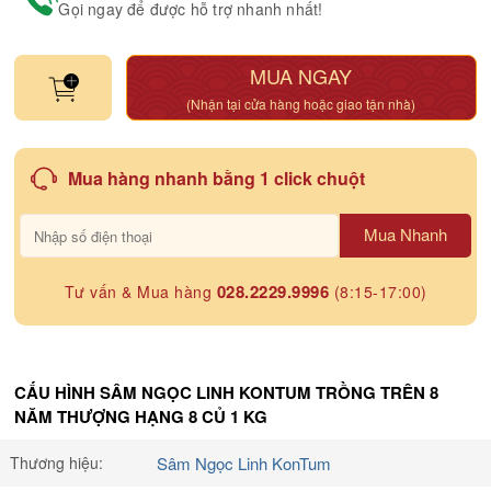
Gọi ngay để được hỗ trợ nhanh nhất!
MUA NGAY
(Nhận tại cửa hàng hoặc giao tận nhà)
Mua hàng nhanh bằng 1 click chuột
Mua Nhanh
028.2229.9996
Tư vấn & Mua hàng
(8:15-17:00)
CẤU HÌNH SÂM NGỌC LINH KONTUM TRỒNG TRÊN 8
NĂM THƯỢNG HẠNG 8 CỦ 1 KG
Thương hiệu:
Sâm Ngọc Linh KonTum