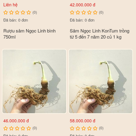
Liên hệ
42.000.000 đ
- 17 loại axit amin
(0)
(0)
- 20 khoáng chất vi lượng
Đã bán: 0 đơn
Đã bán: 0 đơn
Rượu sâm Ngọc Linh bình
Sâm Ngọc Linh KonTum trồng
- Tỷ lệ tinh dầu chiếm 0.1%
750ml
từ 5 đến 7 năm 20 củ 1 kg
46.000.000 đ
58.000.000 đ
(0)
(0)
Đã bán: 0 đơn
Đã bán: 0 đơn