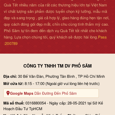
Quà Tết nhiều năm của rất các thương hiệu lớn tại Việt Nam
- Có tác dụng giống như nội tiết tố sinh dục, cải thiện các vấn
vì chất lượng sản phẩm được tuyển chọn kỹ lưỡng, mẫu mã
đề rối loạn sinh lý.
đẹp và sang trọng , giá cả hợp lý, giao hàng đúng hẹn tận nơi,
quy cách đóng gói đẹp mắt, chỉn chu cùng tính thẩm mỹ cao.
Phố Sâm tự tin đem đến dịch vụ Quà Tết tốt nhất cho khách
hàng. Lựa chọn chúng tôi, quý khách sẽ được hài lòng.
Pass
:200789
CÔNG TY TNHH TM DV PHỐ SÂM
Địa chỉ:
30 Bế Văn Đàn, Phường Tân Bình , TP Hồ Chí Minh
Mở cửa từ:
8:15 - 17:00
(Ngoài giờ vui lòng liên hệ trước)
Google Maps
Dẫn Đường Đến Phố Sâm
Mã số thuế:
0316880054 - Ngày cấp: 28-05-2021 tại Sở Kế
Hoạch Đầu Tư TpHCM