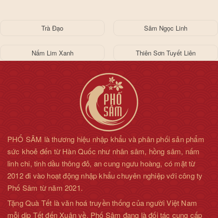
1 kg
- Ngăn chặn tình trạng stress vật lý, tâm lý và hiện tượng trầm
cảm.
Trà Đạo
Sâm Ngọc Linh
- Kích thích sự hoạt động của hệ thống miễn dịch, chống lại sự
Nấm Lim Xanh
Thiên Sơn Tuyết Liên
oxy hóa gây tình
trạng lão hóa, ngừa ung thư, bảo vệ gan.
- Cải thiện trí nhớ, tăng cường thị lực trí lực, giảm thiểu tình
trạng suy nhược cơ
thể, suy ngược tinh thần, điều chỉnh huyết áp đối với người
bệnh huyết áp thấp.
PHỐ SÂM là thương hiệu nhập khẩu và phân phối sản phẩm
- Tăng cường vị giác, giúp ăn ngon, cải thiện giấc ngủ.
sức khoẻ đến từ Hàn Quốc như nhân sâm, hồng sâm, nấm
linh chi, tinh dầu thông đỏ, an cung ngưu hoàng, có mặt từ
- Có khả năng kết hợp với thuốc kháng sinh và thuốc trị tiểu
2012 đi vào hoạt động nhập khẩu chuyên nghiệp với công ty
đường để tăng khả
Phố Sâm từ năm 2021.
năng điều trị bệnh.
Tặng Quà Tết là văn hoá truyền thống của người Việt Nam
- Tăng khả năng tái tạo hồng cầu và tiểu cầu.
mỗi dịp Tết đến Xuân về. Phố Sâm đang là đối tác cung cấp