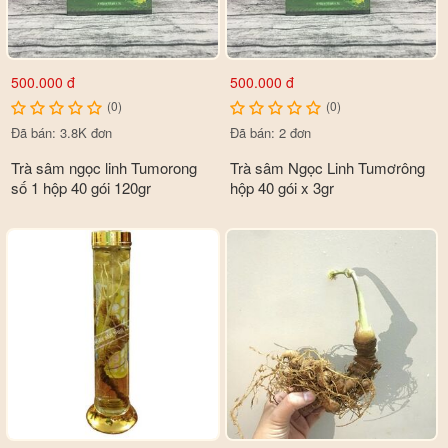
500.000 đ
500.000 đ
(0)
(0)
Đã bán: 3.8K đơn
Đã bán: 2 đơn
Trà sâm ngọc linh Tumorong
Trà sâm Ngọc Linh Tumơrông
số 1 hộp 40 gói 120gr
hộp 40 gói x 3gr
Thành phần
- 26 loại Saponin Triterpene
- 19 loại Saponin Pammaran
- 8 loại Saponin có cấu trúc mới