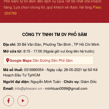
Phố Sâm tự tin đem đến dịch vụ Quà Tết tốt nhất cho khách
hàng. Lựa chọn chúng tôi, quý khách sẽ được hài lòng.
Pass
:200789
CÔNG TY TNHH TM DV PHỐ SÂM
Địa chỉ:
30 Bế Văn Đàn, Phường Tân Bình , TP Hồ Chí Minh
Mở cửa từ:
8:15 - 17:00
(Ngoài giờ vui lòng liên hệ trước)
Google Maps
Dẫn Đường Đến Phố Sâm
Mã số thuế:
0316880054 - Ngày cấp: 28-05-2021 tại Sở Kế
Hoạch Đầu Tư TpHCM
Cách bảo quản
Người đại diện:
Nguyễn Minh Tuấn -
Chức vụ:
Giám Đốc
- Tránh để cao
linh chi
tiếp xúc trực tiếp với nắng mặt trời.
Email:
info@phosam.vn
- minhtuan0099@gmail.com
- Để nơi khô ráo, thoáng mát, tránh xa tầm tay trẻ em.