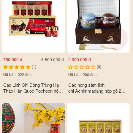
750.000 đ
2.000.000 đ
8.500.000 đ
(1)
(0)
Đã bán: 322 đơn
Đã bán: 200 đơn
Cao Linh Chi Đông Trùng Hạ
Cao hồng sâm linh
Thảo Hàn Quốc Pocheon hộp
chi Achimmadang hộp gỗ 2
Công dụng
5 lọ x 50gr
hủ x 500gr
- Vào những ngày hè nóng nực, lượng đường trong máu
thường có diễn biến phức tạp, lên xuống thất thường. Việc sử
dụng nấm linh chi sẽ giúp điều chỉnh lại chỉ số huyết áp về
mức ổn định, đảm bảo sức khỏe cho người sử dụng