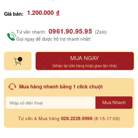
1.200.000
₫
Giá bán:
0961.90.95.95
Tư vấn nhanh:
(Zalo)
Gọi ngay để được hỗ trợ nhanh nhất!
MUA NGAY
(Nhận tại cửa hàng hoặc giao tận nhà)
Mua hàng nhanh bằng 1 click chuột
Mua Nhanh
028.2229.9996
Tư vấn & Mua hàng
(8:15-17:00)