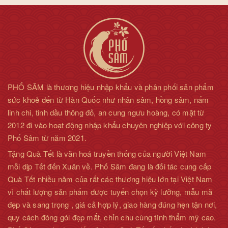
PHỐ SÂM là thương hiệu nhập khẩu và phân phối sản phẩm
sức khoẻ đến từ Hàn Quốc như nhân sâm, hồng sâm, nấm
linh chi, tinh dầu thông đỏ, an cung ngưu hoàng, có mặt từ
Đối tượng sử dụng
2012 đi vào hoạt động nhập khẩu chuyên nghiệp với công ty
Phố Sâm từ năm 2021.
- Phụ nữ đang mang thai.
Tặng Quà Tết là văn hoá truyền thống của người Việt Nam
- Người có nhu cầu cải thiện và nâng cao sức khỏe.
mỗi dịp Tết đến Xuân về. Phố Sâm đang là đối tác cung cấp
Quà Tết nhiều năm của rất các thương hiệu lớn tại Việt Nam
- Người cần phục hồi sau bệnh.
vì chất lượng sản phẩm được tuyển chọn kỹ lưỡng, mẫu mã
- Người bị mỡ máu, tiếu đường, , có các vấn đề về gan...
đẹp và sang trọng , giá cả hợp lý, giao hàng đúng hẹn tận nơi,
- Người dùng nhiều rượu, bia.
quy cách đóng gói đẹp mắt, chỉn chu cùng tính thẩm mỹ cao.