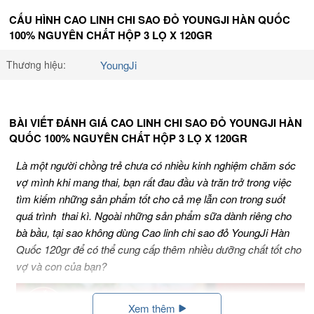
CẤU HÌNH CAO LINH CHI SAO ĐỎ YOUNGJI HÀN QUỐC
100% NGUYÊN CHẤT HỘP 3 LỌ X 120GR
Thương hiệu:
YoungJi
BÀI VIẾT ĐÁNH GIÁ CAO LINH CHI SAO ĐỎ YOUNGJI HÀN
QUỐC 100% NGUYÊN CHẤT HỘP 3 LỌ X 120GR
Là một người chồng trẻ chưa có nhiều kinh nghiệm chăm sóc
vợ mình khi mang thai, bạn rất đau đầu và trăn trở trong việc
tìm kiếm những sản phẩm tốt cho cả mẹ lẫn con trong suốt
quá trình thai kì. Ngoài những sản phẩm sữa dành riêng cho
bà bầu, tại sao không dùng Cao linh chi sao đỏ YoungJi Hàn
Quốc 120gr để có thể cung cấp thêm nhiều dưỡng chất tốt cho
vợ và con của bạn?
Xem thêm