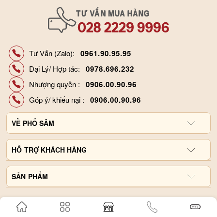
Tư Vấn (Zalo):
0961.90.95.95
Đại Lý/ Hợp tác:
0978.696.232
Nhượng quyền :
0906.00.90.96
Góp ý/ khiếu nại :
0906.00.90.96
VỀ
PHỐ SÂM
Giới thiệu công ty
HỖ
TRỢ KHÁCH HÀNG
Hợp tác đại lý
Chính sách và quy định
SẢN
Liên hệ, góp ý
PHẨM
Hình thức thanh toán
Tin tức
Nước Hồng Sâm
Tra cứu đơn hàng
Video Sản Phẩm
Cao Hồng Sâm