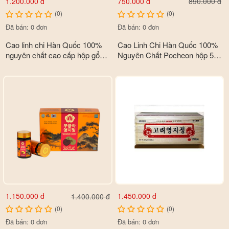
1.200.000 đ
750.000 đ
890.000 đ
(0)
(0)
Đã bán: 0 đơn
Đã bán: 0 đơn
Cao linh chi Hàn Quốc 100%
Cao Linh Chi Hàn Quốc 100%
nguyên chất cao cấp hộp gổ
Nguyên Chất Pocheon hộp 5 lọ
- Cải thiện hiệu quả tình trạng co thắt mạch vành giúp ngăn
đen 3 lọ x 120gr
x 50g
ngừa sự xuất hiện của những cơn đau tim dữ dội. Bên cạnh đó,
nấm linh chi còn giúp tăng cường hoạt động lưu thông máu và
kích thích hệ tuần hoàn máu diễn ra thường xuyên, liên tục…
- Linh chi có chứa một số thành phần chất chống viêm như
ftriturrpi-noids giúp tăng cường sức khỏe cho hệ xương khớp
1.150.000 đ
1.450.000 đ
1.400.000 đ
(0)
(0)
Đã bán: 0 đơn
Đã bán: 0 đơn